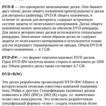
DVD-R
— это однократно записываемые диски. Они бывают
двух типов: диски общего назначения (general purpose) и диски
для авторинга (authoring). DVD-R общего назначения, в
отличие от дисков для авторинга, содержат встроенную
систему защиты от нелегального копирования. Диски общего
назначения можно записывать на обычном DVD рекордере.
Для записи авторинговых дисков используются специальные
рекордеры. Записанные таким образом диски не содержат
защиты от нелегального копирования и используются только
для последующего тиражирования на заводах. Объем DVD-R
общего назначения — 4.7 GB.
DVD-RW
— это формат перезаписываемых DVD дисков.
Один DVD-RW носитель можно стирать и записывать до 1000
раз. Объем данного диска также составляет 4.7 GB.
DVD+R(W)
Эти диски разработаны организацией DVD+RW Alliance, в
которую вошли несколько известных компаний (например
Sony, Philips и другие). Спецификации указанных дисков
появились в 2001 (RW) и 2002 (R) годах, т.е. значительно
позже свих конкурентов. Это позволило разработчикам
спецификаций формата «плюс», создать технически более