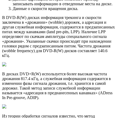
записывать информацию в отведенные места на диске.
Данные о скорости вращения диска.
В DVD-R(W) дисках информация трекинга и скорости
заключена в «дрожании» (wobble) дорожек, а адресация и
другая служебная информация, содержится в предзаписанных
питах между канавками (land pre-pits, LPP). Наличие LPP
определяют по скачкам амплитуды специального сигнала
«дрожания». Указанные скачки происходят при нахождении
головки рядом с предзаписанным питом. Частота дрожания
(wobble frequency) для DVD-R(W) дисков составляет 140.6
кГц.
В дисках DVD+R(W) используется более высокая частота
дрожания 817.4 кГц, а служебная информация содержится в
изменении фазы сигнала дрожания, т.е. хранится в самой
дорожке. Такой метод записи служебной информации
называется «адресация в преднанесенных канавках» (ADress
In Pre-groove, ADIP).
Из теории обработки сигналов известно, что метод