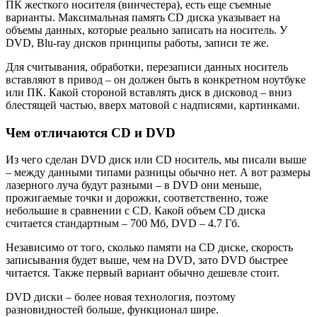
ПК жесткого носителя (винчестера), есть еще съемные
варианты. Максимальная память CD диска указывает на
объемы данных, которые реально записать на носитель. У
DVD, Blu-ray дисков принципы работы, записи те же.
Для считывания, обработки, перезаписи данных носитель
вставляют в привод – он должен быть в конкретном ноутбуке
или ПК. Какой стороной вставлять диск в дисковод – вниз
блестящей частью, вверх матовой с надписями, картинками.
Чем отличаются CD и DVD
Из чего сделан DVD диск или CD носитель, мы писали выше
– между данными типами разницы обычно нет. А вот размеры
лазерного луча будут разными – в DVD они меньше,
прожигаемые точки и дорожки, соответственно, тоже
небольшие в сравнении с CD. Какой объем CD диска
считается стандартным – 700 Мб, DVD – 4.7 Гб.
Независимо от того, сколько памяти на CD диске, скорость
записывания будет выше, чем на DVD, зато DVD быстрее
читается. Также первый вариант обычно дешевле стоит.
DVD диски – более новая технология, поэтому
разновидностей больше, функционал шире.