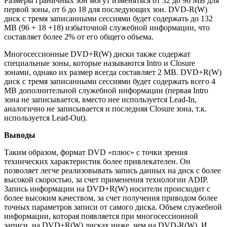
Размеры граничных зон могут изменяться от 32 до 96 МВ для
первой зоны, от 6 до 18 для последующих зон. DVD-R(W)
диск с тремя записанными сессиями будет содержать до 132
МВ (96 + 18 +18) избыточной служебной информации, что
составляет более 2% от его общего объема.
Многосессионные DVD+R(W) диски также содержат
специальные зоны, которые называются Intro и Closure
зонами, однако их размер всегда составляет 2 МВ. DVD+R(W)
диск с тремя записанными сессиями будет содержать всего 4
МВ дополнительной служебной информации (первая Intro
зона не записывается, вместо нее используется Lead-In,
аналогично не записывается и последняя Closure зона, т.к.
используется Lead-Out).
Выводы
Таким образом, формат DVD «плюс» с точки зрения
технических характеристик более привлекателен. Он
позволяет легче реализовывать запись данных на диск с более
высокой скоростью, за счет применения технологии ADIP.
Запись информации на DVD+R(W) носители происходит с
более высоким качеством, за счет получения приводом более
точных параметров записи от самого диска. Объем служебной
информации, которая появляется при многосессионной
записи, на DVD+R(W) дисках ниже, чем на DVD-R(W). И,