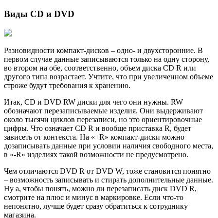
Виды CD и DVD
Разновидности компакт-дисков – одно- и двухсторонние. В
первом случае данные записываются только на одну сторону,
во втором на обе, соответственно, объем диска CD R или
другого типа возрастает. Учтите, что при увеличенном объеме
строже будут требования к хранению.
Итак, CD и DVD RW диски для чего они нужны. RW
обозначают перезаписываемые изделия. Они выдерживают
около тысячи циклов перезаписи, но это ориентировочные
цифры. Что означает CD R и вообще приставка R, будет
зависеть от контекста. На «+R» компакт-диски можно
дозаписывать данные при условии наличия свободного места,
в «-R» изделиях такой возможности не предусмотрено.
Чем отличаются DVD R от DVD W, тоже становится понятно
– возможность записывать и стирать дополнительные данные.
Ну а, чтобы понять, можно ли перезаписать диск DVD R,
смотрите на плюс и минус в маркировке. Если что-то
непонятно, лучше будет сразу обратиться к сотруднику
магазина.