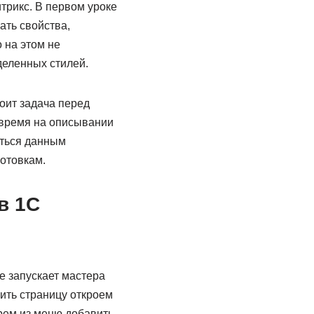
трикс. В первом уроке
ать свойства,
 на этом не
деленных стилей.
оит задача перед
 время на описывании
аться данным
отовкам.
в 1С
е запускает мастера
ить страницу откроем
рем из меню добавить