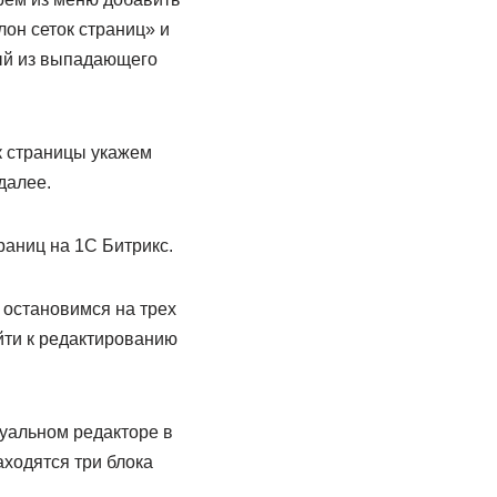
он сеток страниц» и
вый из выпадающего
к страницы укажем
далее.
аниц на 1С Битрикс.
остановимся на трех
йти к редактированию
зуальном редакторе в
аходятся три блока