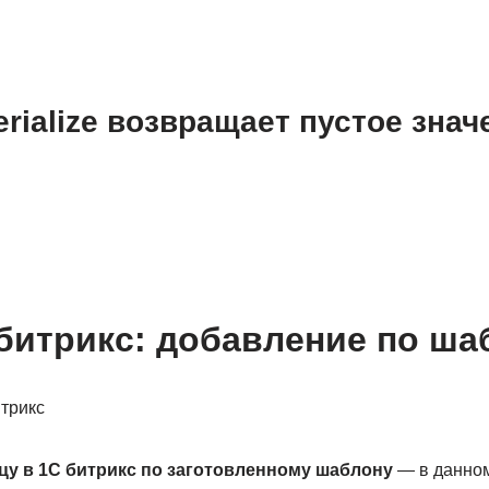
rialize возвращает пустое знач
битрикс: добавление по ша
цу в 1С битрикс по заготовленному шаблону
— в данном