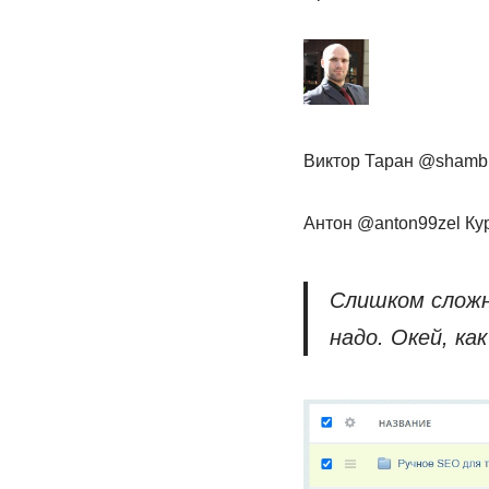
Виктор Таран @shamb
Антон @anton99zel Ку
Слишком сложн
надо. Окей, ка