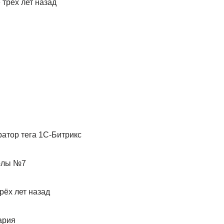
 трёх лет назад
ратор тега 1С-Битрикс
колы №7
рёх лет назад
ария