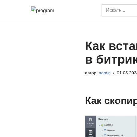
Перейти
к
содержимому
Как вст
в битри
автор:
admin
01.05.202
Как скопир