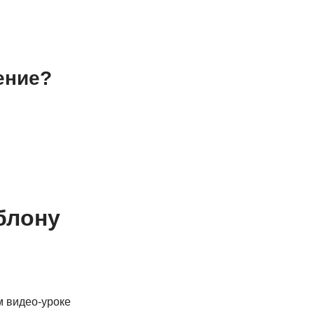
ение?
блону
 видео-уроке