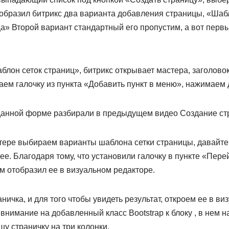
образил битрикс два варианта добавления страницы, «Шабл
а» Второй вариант стандартный его пропустим, а вот пер
блон сеток страниц», битрикс открывает мастера, заголово
ем галочку из пункта «Добавить пункт в меню», нажимаем 
данной форме разбирали в предыдущем видео Создание стр
ере выбираем варианты шаблона сетки страницы, давайте 
е. Благодаря тому, что установили галочку в пункте «Пере
м отобразил ее в визуальном редакторе.
ничка, и для того чтобы увидеть результат, откроем ее в ви
внимание на добавленный класс Bootstrap к блоку , в нем н
у страничку на три колонки.