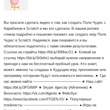
Вы просили сделать видео о том, как создать Поле Чудес с
барабаном в Scratch и мы его сделали. В нашем ролике
спикер подробно и пошагово покажет, как создать игру Поле
Чудес в Scratch. Надеемся, вам понравится и вы
обязательно поделитесь с нами своими результатами.
Ссылка на спрайты https://bit.ly/30MacG1 ► Кликай на
ссылку https://bit.ly/3r0efsU выбирай нужное направление и
приходи к нам на бесплатный пробный урок. Кто знает,
может, именно ты создашь в будущем игру, приложение или
программу, которыми будут пользоваться миллионы. ► Где
нас можно найти ————————————— ★ Наш сайт:
https://bit.ly/3FGltWP ★ Skype: itgen.by (Айтигеник) ★
Вконтакте: https://vk.com/itgenio ★ Фейсбук:
https://www.facebook.com/ITGEN.IO/ ► Популярные
плейлисты ——————————————— ● Игры на