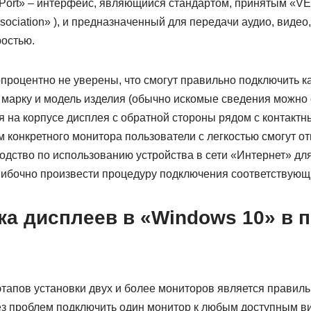
yPort» – интерфейс, являющийся стандартом, принятым «VE
ssociation» ), и предназначенный для передачи аудио, видео
ростью.
процентно не уверены, что смогут правильно подключить ка
 марку и модель изделия (обычно искомые сведения можно
я на корпусе дисплея с обратной стороны рядом с контакт
конкретного монитора пользователи с легкостью смогут от
одство по использованию устройства в сети «Интернет» дл
шибочно произвести процедуру подключения соответствующ
ка дисплеев в «Windows 10» в 
тапов установки двух и более мониторов является правиль
ез проблем подключить один монитор к любым доступным в