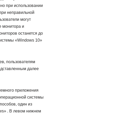
 но при использовании
 при неправильной
ьзователи могут
е монитора и
ниторов останется до
 системы «Windows 10»
ев, пользователям
редставленным далее
стемного приложения
операционной системы
пособов, один из
ws» . В левом нижнем