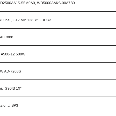
WD2500AAJS-55M0A0, WD5000AAKS-00A7B0
70 IceQ 512 MB 128Bit GDDR3
o ALC888
 A500-12 500W
RW AD-7203S
ic G90fB 19″
sional SP3