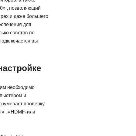
10» , позволяющий
ырех и даже большего
еспечения для
ько советов по
 подключается вы
настройке
лям необходимо
мпьютером и
азумевает проверку
I» , «HDMI» или