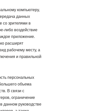
альному компьютеру,
передача данных
е со зрителями в
ое-либо воздействие
каждое приложение.
ько расширят
ид рабочему месту, а
ключения и правильной
ость персональных
 большего объема
в. В связи с
еров, ограничение
 в данном руководстве
иторов, а также