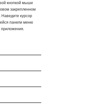
евой кнопкой мыши
ковом закрепленном
 Наведите курсор
щейся панели меню
о приложения.