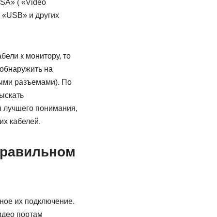
SA» ( «Video
, «USB» и других
бели к монитору, то
 обнаружить на
ными разъемами). По
ыскать
я лучшего понимания,
их кабелей.
правильном
ное их подключение.
идео портам