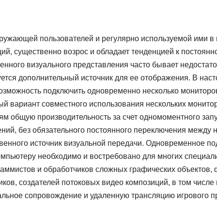
ружающей пользователей и регулярно используемой ими в
ий, существенно возрос и обладает тенденцией к постоянн
енного визуального представления часто бывает недостато
уется дополнительный источник для ее отображения. В нас
озможность подключить одновременно несколько мониторов
й вариант совместного использования нескольких монито
ям общую производительность за счет одномоментного запу
ний, без обязательного постоянного переключения между ни
венного источник визуальной передачи. Одновременное по
омпьютеру необходимо и востребовано для многих специали
аммистов и обработчиков сложных графических объектов,
ков, создателей потоковых видео композиций, в том числе
ьное сопровождение и удаленную трансляцию игрового пр