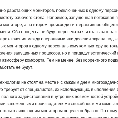
но работающих мониторов, подключенных к одному персон
чистоту рабочего стола. Например, запущенная потоковая 
м мониторе, а на втором происходит интерактивное общени
ени. Оба процесса не будут пересекаться и оказывать как
я переключения между операциями или деления экрана под 
ых мониторов к одному персональному компьютеру не тол
жения запущенных процессов, но и придадут эстетический в
ю атмосферу комфорта. Тем не менее, без корректного под
ботать не будут.
ехнологии не стоят на месте и с каждым днем многозадачн
то требует от специалистов, их использующих, выполнения
 полного задействования внутренних возможностей устройст
ими заложенными производителями способностями компьют
а только лишь одним монитором нецелесообразно. Поэтому
тавить все нюансы и тонкости подключения нескольких мон