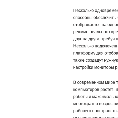
Несколько одновремен
способны обеспечить 
отображается на одно
режиме реального врем
друг на друга, требу
Несколько подключенн
платформу для отобра
также создадут нужну
настройки мониторы ра
В современном мире т
компьютеров растет, ч
работы и максимально
многократно возросш
рабочего пространств
мы постараемся предс