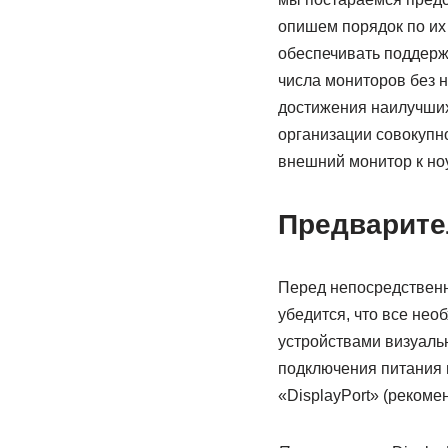
опишем порядок по их
обеспечивать поддержк
числа мониторов без 
достижения наилучших
организации совокупн
внешний монитор к но
Предварите
Перед непосредственн
убедится, что все не
устройствами визуаль
подключения питания и
«DisplayPort» (рекомен