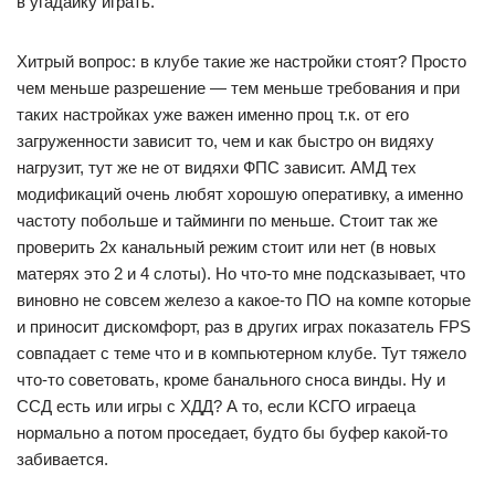
в угадайку играть.
Хитрый вопрос: в клубе такие же настройки стоят? Просто
чем меньше разрешение — тем меньше требования и при
таких настройках уже важен именно проц т.к. от его
загруженности зависит то, чем и как быстро он видяху
нагрузит, тут же не от видяхи ФПС зависит. АМД тех
модификаций очень любят хорошую оперативку, а именно
частоту побольше и тайминги по меньше. Стоит так же
проверить 2х канальный режим стоит или нет (в новых
матерях это 2 и 4 слоты). Но что-то мне подсказывает, что
виновно не совсем железо а какое-то ПО на компе которые
и приносит дискомфорт, раз в других играх показатель FPS
совпадает с теме что и в компьютерном клубе. Тут тяжело
что-то советовать, кроме банального сноса винды. Ну и
ССД есть или игры с ХДД? А то, если КСГО играеца
нормально а потом проседает, будто бы буфер какой-то
забивается.