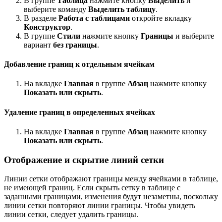
В группе
Таблица
нажмите кнопку
Выделить
и
выберите команду
Выделить таблицу
.
В разделе
Работа с таблицами
откройте вкладку
Конструктор
.
В группе
Стили
нажмите кнопку
Границы
и выберите
вариант
без границы
.
Добавление границ к отдельным ячейкам
На вкладке
Главная
в группе
Абзац
нажмите кнопку
Показать или скрыть
.
Удаление границ в определенных ячейках
На вкладке
Главная
в группе
Абзац
нажмите кнопку
Показать или скрыть
.
Отображение и скрытие линий сетки
Линии сетки отображают границы между ячейками в таблице,
не имеющей границ. Если скрыть сетку в таблице с
заданными границами, изменения будут незаметны, поскольку
линии сетки повторяют линии границы. Чтобы увидеть
линии сетки, следует удалить границы.