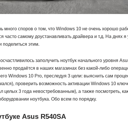
 много споров о том, что Windows 10 не очень хорошо раб
ся часто самому доустанавливать драйвера и т.д. На днях я
и поделиться этим.
 посчастливилось заполучить ноутбук начального уровня As
венно продаётся в наших магазинах без какой-либо операц
его Windows 10 Pro, преследуя 3 цели: выяснить сам процес
мался), проверить возможность активации Windows 10 ключ
л целых 3 года невостребованным), а также посмотреть, ка
борудовании ноутбука. Обо всем по порядку.
утбуке Asus R540SA