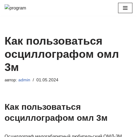
Перейти
к
содержимому
Как пользоваться
осциллографом омл
3м
автор:
admin
01.05.2024
Как пользоваться
осциллографом омл 3м
Осциллограф малогабаритный любительский ОМЛ-3М