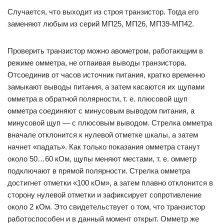
Случается, что выходит из строя транзистор. Тогда его
заменяют любым из серий МП25, МП26, МП39-МП42.
Проверить транзистор можно авометром, работающим в
режиме омметра, не отпаивая выводы транзистора.
Отсоединив от часов источник питания, кратко временно
замыкают выводы питания, а затем касаются их щупами
омметра в обратной полярности, т. е. плюсовой щуп
омметра соединяют с минусовым выводом питания, а
минусовой щуп — с плюсовым выводом. Стрелка омметра
вначале отклонится к нулевой отметке шкалы, а затем
начнет «падать». Как только показания омметра станут
около 50…60 кОм, щупы меняют местами, т. е. омметр
подключают в прямой полярности. Стрелка омметра
достигнет отметки «100 кОм», а затем плавно отклонится в
сторону нулевой отметки и зафиксирует сопротивление
около 2 кОм. Это свидетельствует о том, что транзистор
работоспособен и в данный момент открыт. Омметр же