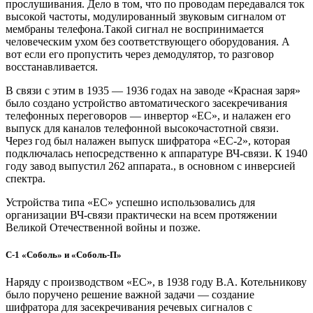
прослушивания. Дело в том, что по проводам передавался ток
высокой частоты, модулированный звуковым сигналом от
мембраны телефона.Такой сигнал не воспринимается
человеческим ухом без соответствующего оборудования. А
вот если его пропустить через демодулятор, то разговор
восстанавливается.
В связи с этим в 1935 — 1936 годах на заводе «Красная заря»
было создано устройство автоматического засекречивания
телефонных переговоров — инвертор «ЕС», и налажен его
выпуск для каналов телефонной высокочастотной связи.
Через год был налажен выпуск шифратора «ЕС-2», которая
подключалась непосредственно к аппаратуре ВЧ-связи. К 1940
году завод выпустил 262 аппарата., в основном с инверсией
спектра.
Устройства типа «ЕС» успешно использовались для
организации ВЧ-связи практически на всем протяжении
Великой Отечественной войны и позже.
С-1 «Соболь» и «Соболь-П»
Наряду с производством «ЕС», в 1938 году В.А. Котельникову
было поручено решение важной задачи — создание
шифратора для засекречивания речевых сигналов с