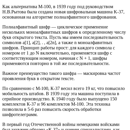
Как альтернатива М-100, в 1939 году под руководством
Н.В.Рытова была создана новая шифровальная машина K-37,
основанная на алгоритме полиалфавитного шифрования.
Полиалфавитный шифр — циклическое применение
нескольких моноалфавитных шифров к определенному числу
букв открытого текста. Пусть мы имеем последовательность
символов а[1], а[2], . , а[2n], а также n моноалфавитных
шифров. Принцип работы прост: для каждого символа с
номером от 1 до N включительно, применяется шифр с
соответствующим номером, начиная с N + 1, шифры
применяются повторно в той же последовательности.
Важное преимущество такого шифра — маскировка частот
проявления букв в открытом тексте.
По сравнению с М-100, К-37 весил всего 19 кг, что повысило
мобильность штабов. В 1939 году эта машина поступила в
серийное производство. К 1940 году было выпущено 150
комплектов К-37 и 96 комплектов М-100. Эта техника
позволила в 5-6 раз повысить скорость обработки
шифротелеграмм.
В первый год Отечественной войны немецкими войсками
был захвачен образец «К-37» и оценен специалистами, как