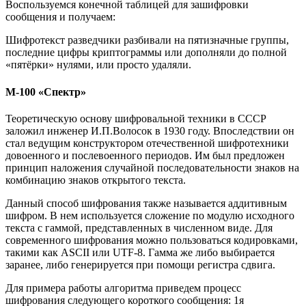
Воспользуемся конечной таблицей для зашифровки
сообщения и получаем:
Шифротекст разведчики разбивали на пятизначные группы,
последние цифры криптограммы или дополняли до полной
«пятёрки» нулями, или просто удаляли.
М-100 «Спектр»
Теоретическую основу шифровальной техники в СССР
заложил инженер И.П.Волосок в 1930 году. Впоследствии он
стал ведущим конструктором отечественной шифротехники
довоенного и послевоенного периодов. Им был предложен
принцип наложения случайной последовательности знаков на
комбинацию знаков открытого текста.
Данный способ шифрования также называется аддитивным
шифром. В нем используется сложение по модулю исходного
текста с гаммой, представленных в численном виде. Для
современного шифрования можно пользоваться кодировками,
такими как ASCII или UTF-8. Гамма же либо выбирается
заранее, либо генерируется при помощи регистра сдвига.
Для примера работы алгоритма приведем процесс
шифрования следующего короткого сообщения: 1я