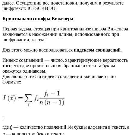
далее. Осуществив все подстановки, получим в результате
шифртекст: ICESCKBDU.
Криптоанализ шифра Виженера
Первая задача, стоящая при криптоанализе шифра Виженера
заключается в нахождении длины, использованного при
шифровании, ключа.
Для этого можно воспользоваться
индексом совпадений.
Индекс совпадений — число, характеризующее вероятность
того, что две произвольно выбранные из текста буквы
окажутся одинаковы.
Для любого текста индекс совпадений вычисляется по
формуле:
,
где
f
— количество появлений i-й буквы алфавита в тексте, а
i
n
— количество букв в тексте.