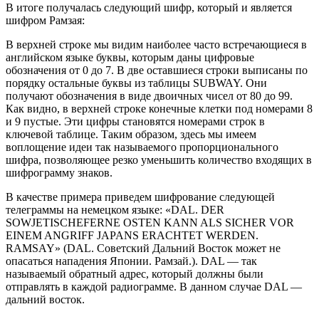
В итоге получалась следующий шифр, который и является
шифром Рамзая:
В верхней строке мы видим наиболее часто встречающиеся в
английском языке буквы, которым даны цифровые
обозначения от 0 до 7. В две оставшиеся строки выписаны по
порядку остальные буквы из таблицы SUBWAY. Они
получают обозначения в виде двоичных чисел от 80 до 99.
Как видно, в верхней строке конечные клетки под номерами 8
и 9 пустые. Эти цифры становятся номерами строк в
ключевой таблице. Таким образом, здесь мы имеем
воплощение идеи так называемого пропорционального
шифра, позволяющее резко уменьшить количество входящих в
шифрограмму знаков.
В качестве примера приведем шифрование следующей
телеграммы на немецком языке: «DAL. DER
SOWJETISCHEFERNE OSTEN KANN ALS SICHER VOR
EINEM ANGRIFF JAPANS ERACHTET WERDEN.
RAMSAY» (DAL. Советский Дальний Восток может не
опасаться нападения Японии. Рамзай.). DAL — так
называемый обратный адрес, который должны были
отправлять в каждой радиограмме. В данном случае DAL —
дальний восток.