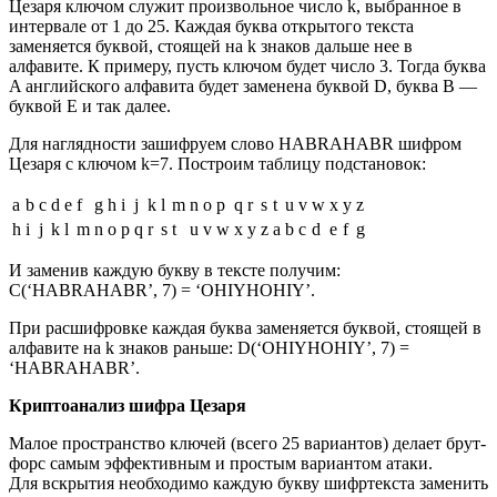
Цезаря ключом служит произвольное число k, выбранное в
интервале от 1 до 25. Каждая буква открытого текста
заменяется буквой, стоящей на k знаков дальше нее в
алфавите. К примеру, пусть ключом будет число 3. Тогда буква
A английского алфавита будет заменена буквой D, буква B —
буквой E и так далее.
Для наглядности зашифруем слово HABRAHABR шифром
Цезаря с ключом k=7. Построим таблицу подстановок:
a
b
c
d
e
f
g
h
i
j
k
l
m
n
o
p
q
r
s
t
u
v
w
x
y
z
h
i
j
k
l
m
n
o
p
q
r
s
t
u
v
w
x
y
z
a
b
c
d
e
f
g
И заменив каждую букву в тексте получим:
C(‘HABRAHABR’, 7) = ‘OHIYHOHIY’.
При расшифровке каждая буква заменяется буквой, стоящей в
алфавите на k знаков раньше: D(‘OHIYHOHIY’, 7) =
‘HABRAHABR’.
Криптоанализ шифра Цезаря
Малое пространство ключей (всего 25 вариантов) делает брут-
форс самым эффективным и простым вариантом атаки.
Для вскрытия необходимо каждую букву шифртекста заменить