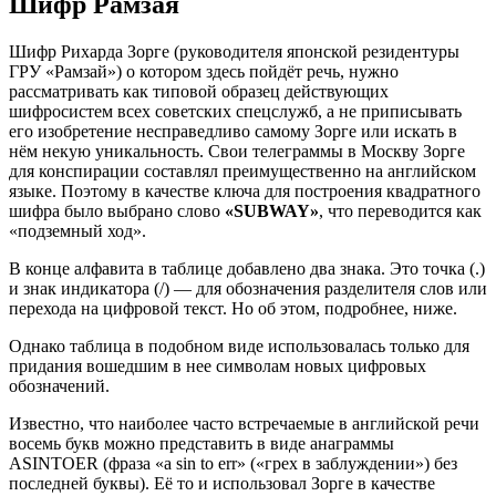
Шифр Рамзая
Шифр Рихарда Зорге (руководителя японской резидентуры
ГРУ «Рамзай») о котором здесь пойдёт речь, нужно
рассматривать как типовой образец действующих
шифросистем всех советских спецслужб, а не приписывать
его изобретение несправедливо самому Зорге или искать в
нём некую уникальность. Свои телеграммы в Москву Зорге
для конспирации составлял преимущественно на английском
языке. Поэтому в качестве ключа для построения квадратного
шифра было выбрано слово
«SUBWAY»
, что переводится как
«подземный ход».
В конце алфавита в таблице добавлено два знака. Это точка (.)
и знак индикатора (/) — для обозначения разделителя слов или
перехода на цифровой текст. Но об этом, подробнее, ниже.
Однако таблица в подобном виде использовалась только для
придания вошедшим в нее символам новых цифровых
обозначений.
Известно, что наиболее часто встречаемые в английской речи
восемь букв можно представить в виде анаграммы
ASINTOER (фраза «a sin to err» («грех в заблуждении») без
последней буквы). Её то и использовал Зорге в качестве