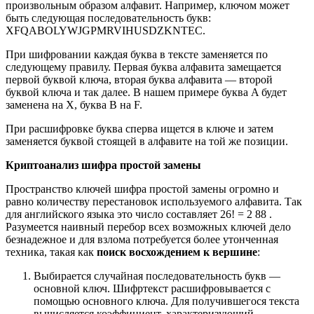
произвольным образом алфавит. Например, ключом может
быть следующая последовательность букв:
XFQABOLYWJGPMRVIHUSDZKNTEC.
При шифровании каждая буква в тексте заменяется по
следующему правилу. Первая буква алфавита замещается
первой буквой ключа, вторая буква алфавита — второй
буквой ключа и так далее. В нашем примере буква A будет
заменена на X, буква B на F.
При расшифровке буква сперва ищется в ключе и затем
заменяется буквой стоящей в алфавите на той же позиции.
Криптоанализ шифра простой замены
Пространство ключей шифра простой замены огромно и
равно количеству перестановок используемого алфавита. Так
для английского языка это число составляет 26! = 2 88 .
Разумеется наивный перебор всех возможных ключей дело
безнадежное и для взлома потребуется более утонченная
техника, такая как
поиск восхождением к вершине
:
Выбирается случайная последовательность букв —
основной ключ. Шифртекст расшифровывается с
помощью основного ключа. Для получившегося текста
вычисляется коэффициент, характеризующий