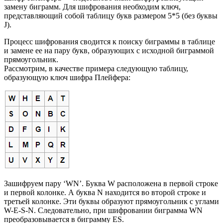
замену биграмм. Для шифрования необходим ключ,
представляющий собой таблицу букв размером 5*5 (без буквы
J).
Процесс шифрования сводится к поиску биграммы в таблице
и замене ее на пару букв, образующих с исходной биграммой
прямоугольник.
Рассмотрим, в качестве примера следующую таблицу,
образующую ключ шифра Плейфера:
Зашифруем пару ‘WN’. Буква W расположена в первой строке
и первой колонке. А буква N находится во второй строке и
третьей колонке. Эти буквы образуют прямоугольник с углами
W-E-S-N. Следовательно, при шифровании биграмма WN
преобразовывается в биграмму ES.