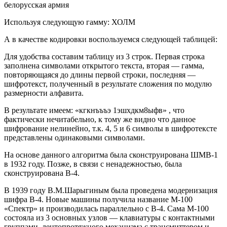
белорусская армия
Используя следующую гамму: ХОЛМ
А в качестве кодировки воспользуемся следующей таблицей:
Для удобства составим таблицу из 3 строк. Первая строка
заполнена символами открытого текста, вторая — гамма,
повторяющаяся до длины первой строки, последняя —
шифротекст, полученный в результате сложения по модулю
размерности алфавита.
В результате имеем: «кгкнъъъэ 1эшхдкм8ыфв» , что
фактически нечитабельно, к тому же видно что данное
шифрование нелинейно, т.к. 4, 5 и 6 символы в шифротексте
представлены одинаковыми символами.
На основе данного алгоритма была сконструирована ШМВ-1
в 1932 году. Позже, в связи с ненадежностью, была
сконструирована В-4.
В 1939 году В.М.Шарыгиным была проведена модернизация
шифра В-4. Новые машины получила название М-100
«Спектр» и производилась параллельно с В-4. Сама М-100
состояла из 3 основных узлов — клавиатуры с контактными
группами, лентопротяжного механизма с трансмиттером и