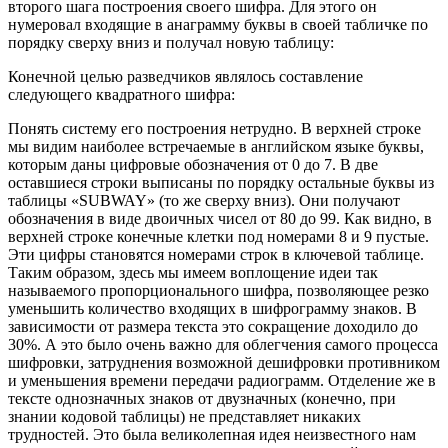
второго шага построения своего шифра. Для этого он
нумеровал входящие в анаграмму буквы в своей табличке по
порядку сверху вниз и получал новую таблицу:
Конечной целью разведчиков являлось составление
следующего квадратного шифра:
Понять систему его построения нетрудно. В верхней строке
мы видим наиболее встречаемые в английском языке буквы,
которым даны цифровые обозначения от 0 до 7. В две
оставшиеся строки выписаны по порядку остальные буквы из
таблицы «SUBWAY» (то же сверху вниз). Они получают
обозначения в виде двоичных чисел от 80 до 99. Как видно, в
верхней строке конечные клетки под номерами 8 и 9 пустые.
Эти цифры становятся номерами строк в ключевой таблице.
Таким образом, здесь мы имеем воплощение идеи так
называемого пропорционального шифра, позволяющее резко
уменьшить количество входящих в шифрограмму знаков. В
зависимости от размера текста это сокращение доходило до
30%. А это было очень важно для облегчения самого процесса
шифровки, затруднения возможной дешифровки противником
и уменьшения времени передачи радиограмм. Отделение же в
тексте однозначных знаков от двузначных (конечно, при
знании кодовой таблицы) не представляет никаких
трудностей. Это была великолепная идея неизвестного нам