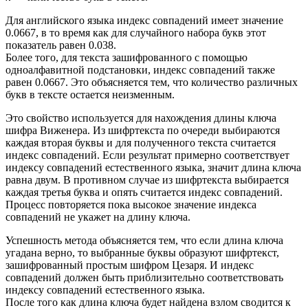
Для английского языка индекс совпадений имеет значение
0.0667, в то время как для случайного набора букв этот
показатель равен 0.038.
Более того, для текста зашифрованного с помощью
одноалфавитной подстановки, индекс совпадений также
равен 0.0667. Это объясняется тем, что количество различных
букв в тексте остается неизменным.
Это свойство используется для нахождения длины ключа
шифра Виженера. Из шифртекста по очереди выбираются
каждая вторая буквы и для полученного текста считается
индекс совпадений. Если результат примерно соответствует
индексу совпадений естественного языка, значит длина ключа
равна двум. В противном случае из шифртекста выбирается
каждая третья буква и опять считается индекс совпадений.
Процесс повторяется пока высокое значение индекса
совпадений не укажет на длину ключа.
Успешность метода объясняется тем, что если длина ключа
угадана верно, то выбранные буквы образуют шифртекст,
зашифрованный простым шифром Цезаря. И индекс
совпадений должен быть приблизительно соответствовать
индексу совпадений естественного языка.
После того как длина ключа будет найдена взлом сводится к