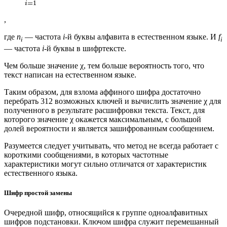
,
где
n
— частота
i
-й буквы алфавита в естественном языке. И
f
i
i
— частота
i
-й буквы в шифртексте.
Чем больше значение χ, тем больше вероятность того, что
текст написан на естественном языке.
Таким образом, для взлома аффиного шифра достаточно
перебрать 312 возможных ключей и вычислить значение χ для
полученного в результате расшифровки текста. Текст, для
которого значение χ окажется максимальным, с большой
долей вероятности и является зашифрованным сообщением.
Разумеется следует учитывать, что метод не всегда работает с
короткими сообщениями, в которых частотные
характеристики могут сильно отличатся от характеристик
естественного языка.
Шифр простой замены
Очередной шифр, относящийся к группе одноалфавитных
шифров подстановки. Ключом шифра служит перемешанный