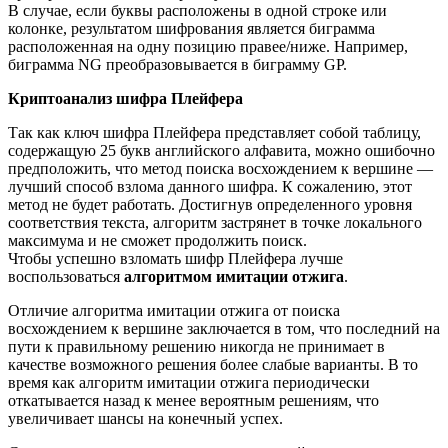
В случае, если буквы расположены в одной строке или
колонке, результатом шифрования является биграмма
расположенная на одну позицию правее/ниже. Например,
биграмма NG преобразовывается в биграмму GP.
Криптоанализ шифра Плейфера
Так как ключ шифра Плейфера представляет собой таблицу,
содержащую 25 букв английского алфавита, можно ошибочно
предположить, что метод поиска восхождением к вершине —
лучший способ взлома данного шифра. К сожалению, этот
метод не будет работать. Достигнув определенного уровня
соответствия текста, алгоритм застрянет в точке локального
максимума и не сможет продолжить поиск.
Чтобы успешно взломать шифр Плейфера лучше
воспользоваться
алгоритмом имитации отжига
.
Отличие алгоритма имитации отжига от поиска
восхождением к вершине заключается в том, что последний на
пути к правильному решению никогда не принимает в
качестве возможного решения более слабые варианты. В то
время как алгоритм имитации отжига периодически
откатывается назад к менее вероятным решениям, что
увеличивает шансы на конечный успех.