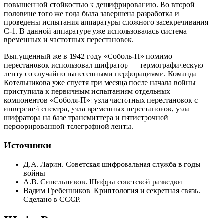
повышенной стойкостью к дешифрированию. Во второй
половине того же года была завершена разработка и
проведены испытания аппаратуры сложного засекречивания
С-1. В данной аппаратуре уже использовалась система
временных и частотных перестановок.
Выпущенный же в 1942 году «Соболь-П» помимо
перестановок использовал шифратор — термографическую
ленту со случайно нанесенными перфорациями. Команда
Котельникова уже спустя три месяца после начала войны
приступила к первичным испытаниям отдельных
компонентов «Соболя-П»: узла частотных перестановок с
инверсией спектра, узла временных перестановок, узла
шифратора на базе трансмиттера и пятистрочной
перфорированной телеграфной ленты.
Источники
Д.А. Ларин. Советская шифровальная служба в годы
войны
А.В. Синельников. Шифры советской разведки
Вадим Гребенников. Криптология и секретная связь.
Сделано в СССР.