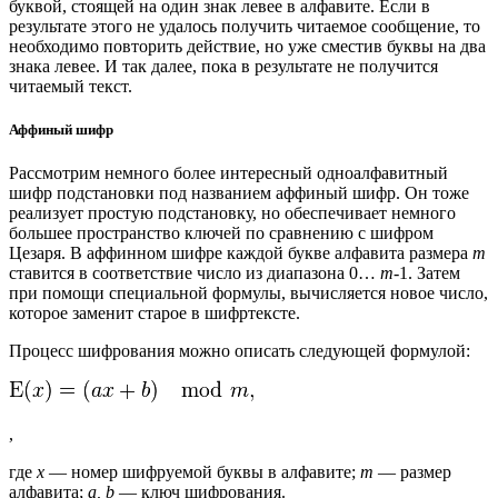
буквой, стоящей на один знак левее в алфавите. Если в
результате этого не удалось получить читаемое сообщение, то
необходимо повторить действие, но уже сместив буквы на два
знака левее. И так далее, пока в результате не получится
читаемый текст.
Аффиный шифр
Рассмотрим немного более интересный одноалфавитный
шифр подстановки под названием аффиный шифр. Он тоже
реализует простую подстановку, но обеспечивает немного
большее пространство ключей по сравнению с шифром
Цезаря. В аффинном шифре каждой букве алфавита размера
m
ставится в соответствие число из диапазона 0…
m
-1. Затем
при помощи специальной формулы, вычисляется новое число,
которое заменит старое в шифртексте.
Процесс шифрования можно описать следующей формулой:
,
где
x
— номер шифруемой буквы в алфавите;
m
— размер
алфавита;
a, b
— ключ шифрования.