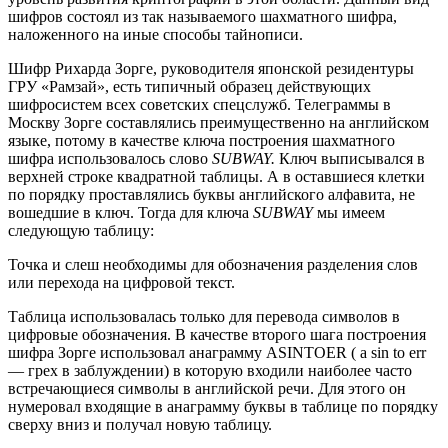
шифров состоял из так называемого шахматного шифра,
наложенного на иные способы тайнописи.
Шифр Рихарда Зорге, руководителя японской резидентуры
ГРУ «Рамзай», есть типичный образец действующих
шифросистем всех советских спецслужб. Телеграммы в
Москву Зорге составлялись преимущественно на английском
языке, потому в качестве ключа построения шахматного
шифра использовалось слово
SUBWAY.
Ключ выписывался в
верхней строке квадратной таблицы. А в оставшиеся клетки
по порядку проставлялись буквы английского алфавита, не
вошедшие в ключ. Тогда для ключа
SUBWAY
мы имеем
следующую таблицу:
Точка и слеш необходимы для обозначения разделения слов
или перехода на цифровой текст.
Таблица использовалась только для перевода символов в
цифровые обозначения. В качестве второго шага построения
шифра Зорге использовал анаграмму ASINTOER ( a sin to err
— грех в заблуждении) в которую входили наиболее часто
встречающиеся символы в английской речи. Для этого он
нумеровал входящие в анаграмму буквы в таблице по порядку
сверху вниз и получал новую таблицу.