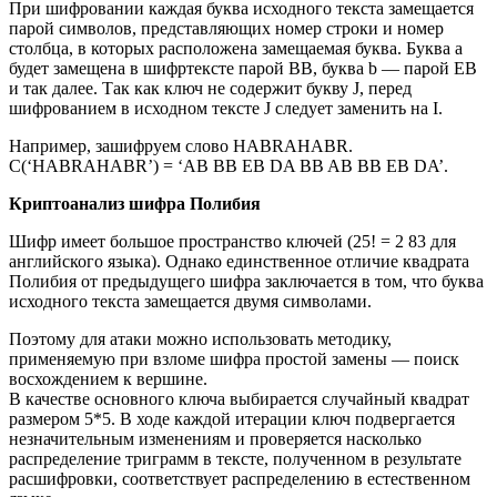
При шифровании каждая буква исходного текста замещается
парой символов, представляющих номер строки и номер
столбца, в которых расположена замещаемая буква. Буква a
будет замещена в шифртексте парой BB, буква b — парой EB
и так далее. Так как ключ не содержит букву J, перед
шифрованием в исходном тексте J следует заменить на I.
Например, зашифруем слово HABRAHABR.
C(‘HABRAHABR’) = ‘AB BB EB DA BB AB BB EB DA’.
Криптоанализ шифра Полибия
Шифр имеет большое пространство ключей (25! = 2 83 для
английского языка). Однако единственное отличие квадрата
Полибия от предыдущего шифра заключается в том, что буква
исходного текста замещается двумя символами.
Поэтому для атаки можно использовать методику,
применяемую при взломе шифра простой замены — поиск
восхождением к вершине.
В качестве основного ключа выбирается случайный квадрат
размером 5*5. В ходе каждой итерации ключ подвергается
незначительным изменениям и проверяется насколько
распределение триграмм в тексте, полученном в результате
расшифровки, соответствует распределению в естественном