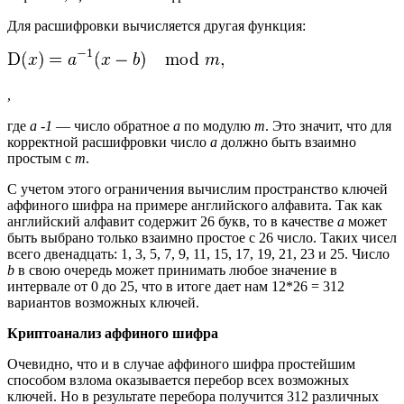
Для расшифровки вычисляется другая функция:
,
где
a -1
— число обратное
a
по модулю
m
. Это значит, что для
корректной расшифровки число
a
должно быть взаимно
простым с
m
.
С учетом этого ограничения вычислим пространство ключей
аффиного шифра на примере английского алфавита. Так как
английский алфавит содержит 26 букв, то в качестве
a
может
быть выбрано только взаимно простое с 26 число. Таких чисел
всего двенадцать: 1, 3, 5, 7, 9, 11, 15, 17, 19, 21, 23 и 25. Число
b
в свою очередь может принимать любое значение в
интервале от 0 до 25, что в итоге дает нам 12*26 = 312
вариантов возможных ключей.
Криптоанализ аффиного шифра
Очевидно, что и в случае аффиного шифра простейшим
способом взлома оказывается перебор всех возможных
ключей. Но в результате перебора получится 312 различных