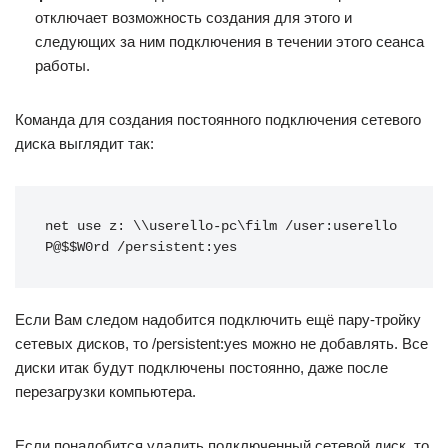
отключает возможность создания для этого и
следующих за ним подключения в течении этого сеанса
работы.
Команда для создания постоянного подключения сетевого
диска выглядит так:
net use z: \\userello-pc\film /user:userello 
P@$$W0rd /persistent:yes
Если Вам следом надобится подключить ещё пару-тройку
сетевых дисков, то /persistent:yes можно не добавлять. Все
диски итак будут подключены постоянно, даже после
перезагрузки компьютера.
Если понадобится удалить подключенный сетевой диск, то