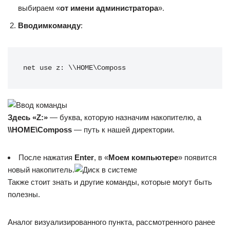
выбираем «
от имени администратора
».
Вводим
команду
:
net use z: \\HOME\Composs
Здесь «
Z:»
— буква, которую назначим накопителю, а
\\
HOME
\
Composs
— путь к нашей директории.
После нажатия
Enter
, в «
Моем компьютере
» появится
новый накопитель.
Также стоит знать и другие команды, которые могут быть
полезны.
Аналог визуализированного пункта, рассмотренного ранее