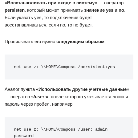
«
Восстанавливать при входе в систему
» — оператор
persisten
, который может принимать
значение
yes и
no
.
Если указать yes, то подключение будет
восстанавливаться, если no, то не будет.
Прописывать его нужно
следующим образом
:
net use z: \\HOME\Composs /persistent:yes
Аналог пункта «
Использовать другие учетные данные
»
— оператор
«/
user:»
, после которого указывается логин и
пароль через пробел, например:
net use z: \\HOME\Composs /user: admin 
password