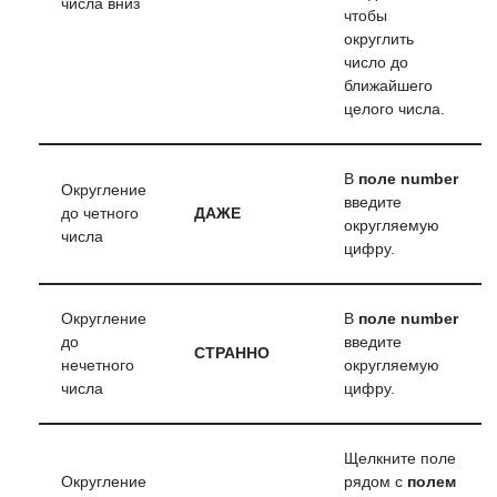
числа вниз
чтобы
округлить
число до
ближайшего
целого числа.
В
поле number
Округление
введите
до четного
ДАЖЕ
округляемую
числа
цифру.
Округление
В
поле number
до
введите
СТРАННО
нечетного
округляемую
числа
цифру.
Щелкните поле
Округление
рядом с
полем