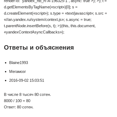
renderTo: "yandex_rtb_R-A-196325-1", async: true >); >); t =
d.getElementsByTagName(«script»)[0]; s =
d.createElement(«script»); s.type = «text/javascript»; s.src =
«//an.yandex.ru/system/context.js»; s.async = true;
t.parentNode.insertBefore(s, t); >)(this, this.document,
«yandexContextAsyncCallbacks»);
Ответы и объяснения
Blaine1993
Мегамозг
2016-09-02 15:03:51
В числе 8 тысяч 80 сотен.
8000 / 100 = 80
Ответ: 80 сотен.