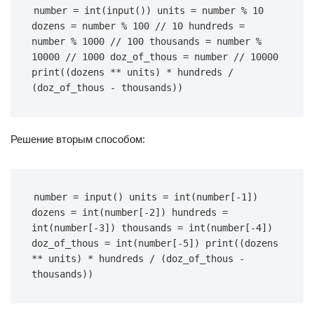
number = int(input()) units = number % 10 
dozens = number % 100 // 10 hundreds = 
number % 1000 // 100 thousands = number % 
10000 // 1000 doz_of_thous = number // 10000 
print((dozens ** units) * hundreds / 
(doz_of_thous - thousands))
Решение вторым способом:
number = input() units = int(number[-1]) 
dozens = int(number[-2]) hundreds = 
int(number[-3]) thousands = int(number[-4]) 
doz_of_thous = int(number[-5]) print((dozens 
** units) * hundreds / (doz_of_thous - 
thousands))