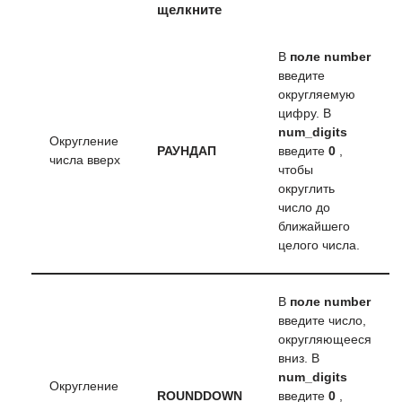
щелкните
В
поле number
введите
округляемую
цифру. В
num_digits
Округление
РАУНДАП
введите
0
,
числа вверх
чтобы
округлить
число до
ближайшего
целого числа.
В
поле number
введите число,
округляющееся
вниз. В
num_digits
Округление
ROUNDDOWN
введите
0
,