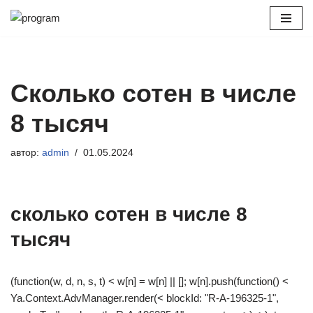
Перейти
к
содержимому
Сколько сотен в числе
8 тысяч
автор:
admin
01.05.2024
сколько сотен в числе 8
тысяч
(function(w, d, n, s, t) < w[n] = w[n] || []; w[n].push(function() <
Ya.Context.AdvManager.render(< blockId: "R-A-196325-1",