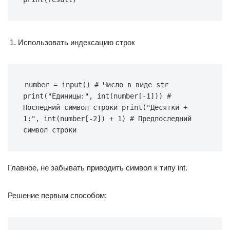
Использовать индексацию строк
number = input() # Число в виде str 
print("Единицы:", int(number[-1])) # 
Последний символ строки print("Десятки + 
1:", int(number[-2]) + 1) # Предпоследний 
символ строки
Главное, не забывать приводить символ к типу int.
Решение первым способом: