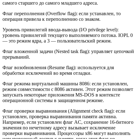
самого старшего до самого младшего адреса.
Флаг переполнения (Overflow flag): если устанавлен, то
операция привела к переполнению со знаком.
Уровень привилегий ввода-вывода (I/O privilege level):
уровень привилегий текущего выполняемого потока. IOPL 0
— это режим ядра, а 3 — пользовательский режим.
Флаг вложенной задачи (Nested task flag): управляет цепочкой
прерываний.
Флаг возобновления (Resume flag): используется для
обработки исключений во время отладки.
Флаг режима виртуальной машины 8086: если установлен,
режим совместимости с 8086 активен. Этот режим позволяет
запускать некоторые приложения MS-DOS в контексте
операционной системы в защищенном режиме.
Флаг проверки выравнивания (Alignment check flag): если
установлен, проверка выравнивания памяти активна.
Например, если установлен флаг AC, сохранение 16-битного
значения по нечетному адресу вызывает исключение
проверки выравнивания. Процессоры x86 могут выполнять
невыровненный доступ к памяти, когда этот флаг не