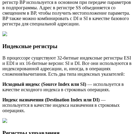
регистр BP используется в основном при передаче параметров
в подпрограммы. Адрес в регистре SS объединяется со
смещением в BP, чтобы получить местоположение параметра.
BP также можно комбинировать с DI и SI в качестве базового
регистра для специальной адресации.
Индексные регистры
В процессоре существуют 32-битные индексные регистры ESI
и EDI и их 16-битные версии: SI и DI. Все они используются в
индексированной адресации, и, иногда, в операциях
сложения/вычитания. Есть два типа индексных указателей:
Исходный индекс (
Source
Index
или S
I
)
— используется в
качестве исходного индекса в строковых операциях.
Индекс назначения (
Destination
Index
или DI)
—
используется в качестве индекса назначения в строковых
операциях.
Регистры управления