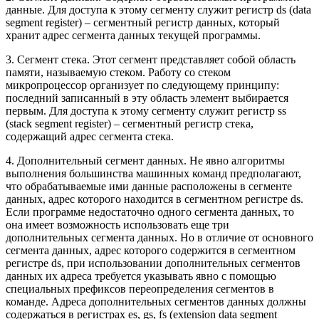
данные. Для доступа к этому сегменту служит регистр ds (data
segment register) – сегментный регистр данных, который
хранит адрес сегмента данных текущей программы.
3. Сегмент стека. Этот сегмент представляет собой область
памяти, называемую стеком. Работу со стеком
микропроцессор организует по следующему принципу:
последний записанный в эту область элемент выбирается
первым. Для доступа к этому сегменту служит регистр ss
(stack segment register) – сегментный регистр стека,
содержащий адрес сегмента стека.
4. Дополнительный сегмент данных. Не явно алгоритмы
выполнения большинства машинных команд предполагают,
что обрабатываемые ими данные расположены в сегменте
данных, адрес которого находится в сегментном регистре ds.
Если программе недостаточно одного сегмента данных, то
она имеет возможность использовать еще три
дополнительных сегмента данных. Но в отличие от основного
сегмента данных, адрес которого содержится в сегментном
регистре ds, при использовании дополнительных сегментов
данных их адреса требуется указывать явно с помощью
специальных префиксов переопределения сегментов в
команде. Адреса дополнительных сегментов данных должны
содержаться в регистрах es, gs, fs (extension data segment