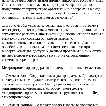
использования оперативной памяти микропроцессорами Intel.
Она заключается в том, что микропроцессор аппаратно
поддерживает структурную организацию программы в виде
трех частей, называемых сегментами. Соответственно такая
организация памяти называется сегментной.
Для того чтобы указать на сегменты, к которым программа
имеет доступ в конкретный момент времени, и предназначены
сегментные регистры. Фактически (с небольшой поправкой) в
этих регистрах содержатся адреса памяти, с
которыхначинаются соответствующие сегменты. Логика
обработки машинной команды построена так, что при
выборке команды, доступе к данным программы или к стеку
неявно используются адреса во вполне определенных
сегментных регистрах.
Микропроцессор поддерживает следующие типы сегментов.
1. Сегмент кода. Содержит команды программы. Для доступа
к этому сегменту служит регистр cs (code segment register) –
сегментный регистр кода. Он содержит адрес сегмента с
машинными командами, к которому имеет доступ
микропроцессор (т. е. эти команды загружаются в конвейер
микропроцессора).
2. Сегмент данных. Содержит обрабатываемые программой