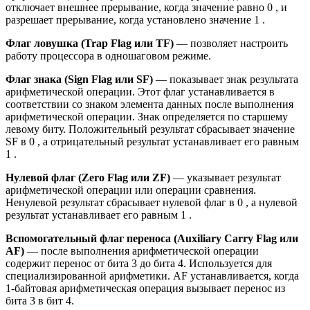
отключает внешнее прерывание, когда значение равно 0 , и
разрешает прерывание, когда установлено значение 1 .
Флаг ловушка (Trap Flag или TF)
— позволяет настроить
работу процессора в одношаговом режиме.
Флаг знака (
Sign
Flag
или SF)
— показывает знак результата
арифметической операции. Этот флаг устанавливается в
соответствии со знаком элемента данных после выполнения
арифметической операции. Знак определяется по старшему
левому биту. Положительный результат сбрасывает значение
SF в 0 , а отрицательный результат устанавливает его равным
1 .
Нулевой флаг (
Zero
Flag
или ZF)
— указывает результат
арифметической операции или операции сравнения.
Ненулевой результат сбрасывает нулевой флаг в 0 , а нулевой
результат устанавливает его равным 1 .
Вспомогательный флаг переноса (Auxiliary Carry Flag или
AF)
— после выполнения арифметической операции
содержит перенос от бита 3 до бита 4. Используется для
специализированной арифметики. AF устанавливается, когда
1-байтовая арифметическая операция вызывает перенос из
бита 3 в бит 4.