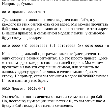
Например, буквы:
0010:Привет, 0020:МИР!
Для каждого символа в памяти выделен один байт, и у
каждого из этих байтов есть свой адрес. Мы можем прочитать
байт, зная его адрес, или записать новое значение в этот адрес.
В нашем примере, в сегментной модели памяти, у символов
будут следующие адреса:
0010:0000 (П) 0010:0001 (р) 0010:0002 (и) 0010:0003 (в)
Конечно, в реальной программе никто не будет размещать
одну строку в разных сегментах. Но это просто пример. Здесь
мы знаем адрес каждого символа нашей строки. Мы можем
прочитать из памяти отдельный символ, или записать по
данному адресу другой символ, изменив таким образом
строку. Например, если мы запишем в адрес 0020:0002 символ
Г
, то в памяти у нас будет:
0010:Привет, 0020:МИ
Г
!
Эта ячейка памяти
смещена
от начала сегмента на три байта.
Но, поскольку нумерация начинается с 0 , то мы записываем
букву в байт номер
2
от начала смещения.