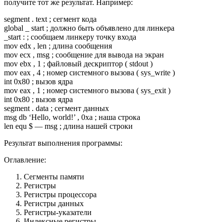
получите тот же результат. Например:
segment . text ; сегмент кода
global _ start ; должно быть объявлено для линкера
_start : ; сообщаем линкеру точку входа
mov edx , len ; длина сообщения
mov ecx , msg ; сообщение для вывода на экран
mov ebx , 1 ; файловый дескриптор ( stdout )
mov eax , 4 ; номер системного вызова ( sys_write )
int 0x80 ; вызов ядра
mov eax , 1 ; номер системного вызова ( sys_exit )
int 0x80 ; вызов ядра
segment . data ; сегмент данных
msg db ‘Hello, world!’ , 0xa ; наша строка
len equ $ — msg ; длина нашей строки
Результат выполнения программы:
Оглавление:
Сегменты памяти
Регистры
Регистры процессора
Регистры данных
Регистры-указатели
Индексные регистры