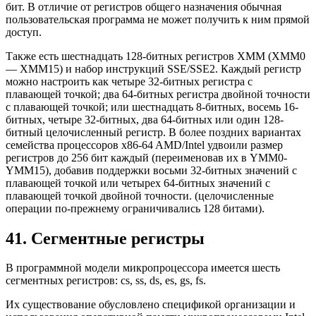
бит. В отличие от регистров общего назначения обычная
пользовательская программа не может получить к ним прямой
доступ.
Также есть шестнадцать 128-битных регистров XMM (XMM0
— XMM15) и набор инструкций SSE/SSE2. Каждый регистр
можно настроить как четыре 32-битных регистра с
плавающей точкой; два 64-битных регистра двойной точности
с плавающей точкой; или шестнадцать 8-битных, восемь 16-
битных, четыре 32-битных, два 64-битных или один 128-
битный целочисленный регистр. В более поздних вариантах
семейства процессоров x86-64 AMD/Intel удвоили размер
регистров до 256 бит каждый (переименовав их в YMM0-
YMM15), добавив поддержки восьми 32-битных значений с
плавающей точкой или четырех 64-битных значений с
плавающей точкой двойной точности. (целочисленные
операции по-прежнему ограничивались 128 битами).
41. Сегментные регистры
В программной модели микропроцессора имеется шесть
сегментных регистров: cs, ss, ds, es, gs, fs.
Их существование обусловлено спецификой организации и