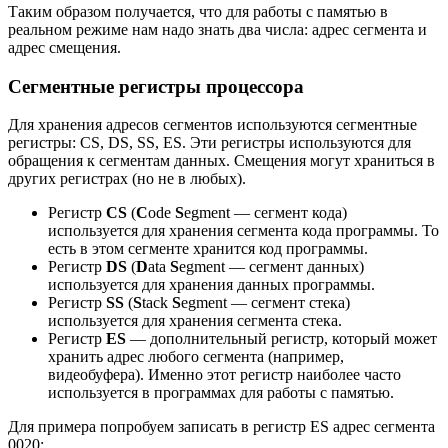
Таким образом получается, что для работы с памятью в
реальном режиме нам надо знать два числа: адрес сегмента и
адрес смещения.
Сегментные регистры процессора
Для хранения адресов сегментов используются сегментные
регистры: CS, DS, SS, ES. Эти регистры используются для
обращения к сегментам данных. Смещения могут храниться в
других регистрах (но не в любых).
Регистр
CS
(
C
ode
S
egment — сегмент кода)
используется для хранения сегмента кода программы. То
есть в этом сегменте хранится код программы.
Регистр
DS
(
D
ata
S
egment — сегмент данных)
используется для хранения данных программы.
Регистр
SS
(
S
tack
S
egment — сегмент стека)
используется для хранения сегмента стека.
Регистр
ES
— дополнительный регистр, который может
хранить адрес любого сегмента (например,
видеобуфера). Именно этот регистр наиболее часто
используется в программах для работы с памятью.
Для примера попробуем записать в регистр ES адрес сегмента
0020: