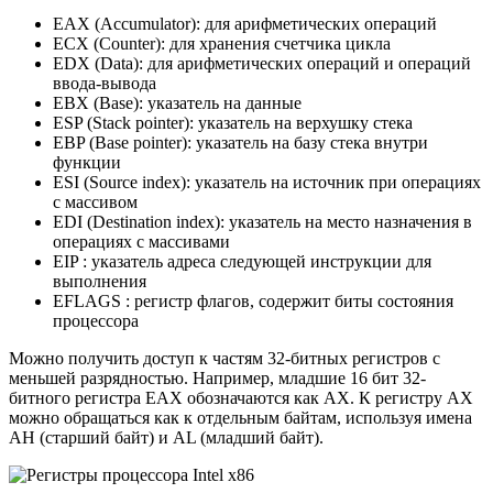
EAX (Accumulator): для арифметических операций
ECX (Counter): для хранения счетчика цикла
EDX (Data): для арифметических операций и операций
ввода-вывода
EBX (Base): указатель на данные
ESP (Stack pointer): указатель на верхушку стека
EBP (Base pointer): указатель на базу стека внутри
функции
ESI (Source index): указатель на источник при операциях
с массивом
EDI (Destination index): указатель на место назначения в
операциях с массивами
EIP : указатель адреса следующей инструкции для
выполнения
EFLAGS : регистр флагов, содержит биты состояния
процессора
Можно получить доступ к частям 32-битных регистров с
меньшей разрядностью. Например, младшие 16 бит 32-
битного регистра EAX обозначаются как AX. К регистру AX
можно обращаться как к отдельным байтам, используя имена
AH (старший байт) и AL (младший байт).