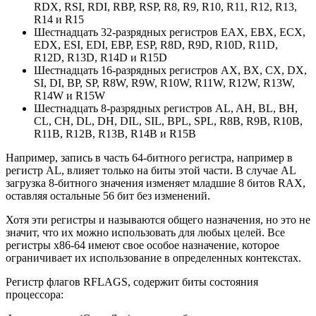
RDX, RSI, RDI, RBP, RSP, R8, R9, R10, R11, R12, R13,
R14 и R15
Шестнадцать 32-разрядных регистров EAX, EBX, ECX,
EDX, ESI, EDI, EBP, ESP, R8D, R9D, R10D, R11D,
R12D, R13D, R14D и R15D
Шестнадцать 16-разрядных регистров AX, BX, CX, DX,
SI, DI, BP, SP, R8W, R9W, R10W, R11W, R12W, R13W,
R14W и R15W
Шестнадцать 8-разрядных регистров AL, AH, BL, BH,
CL, CH, DL, DH, DIL, SIL, BPL, SPL, R8B, R9B, R10B,
R11B, R12B, R13B, R14B и R15B
Например, запись в часть 64-битного регистра, например в
регистр AL, влияет только на биты этой части. В случае AL
загрузка 8-битного значения изменяет младшие 8 битов RAX,
оставляя остальные 56 бит без изменений.
Хотя эти регистры и называются общего назначения, но это не
значит, что их можно использовать для любых целей. Все
регистры x86-64 имеют свое особое назначение, которое
ограничивает их использование в определенных контекстах.
Регистр флагов RFLAGS, содержит биты состояния
процессора: