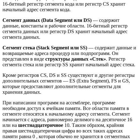
16-битный регистр сегмента кода или регистр CS хранит
начальный адрес сегмента кода.
Сегмент данных (
Data
Segment
или
DS
)
— содержит
данные, константы и рабочие области. 16-битный регистр
сегмента данных или регистр DS хранит начальный адрес
сегмента данных.
Сегмент стека (
Stack
Segment
или
SS
)
— содержит данные и
возвращаемые адреса процедур или подпрограмм. Он
представлен в виде
структуры данных «Стек»
. Регистр
сегмента стека или регистр SS хранит начальный адрес стека.
Кроме регистров CS, DS и SS существуют и другие регистры
дополнительных сегментов — ES (Extra Segment), FS и GS,
которые предоставляют дополнительные сегменты для
хранения данных.
При написании программ на ассемблере, программе
необходим доступ к ячейкам памяти. Все области памяти в
сегменте относятся к начальному адресу сегмента. Сегмент
начинается с адреса, равномерно делимого на десятичное 16
или на
шестнадцатеричное
10. Таким образом, крайняя
правая шестнадцатеричная цифра во всех таких адресах
памяти равна 0 , которая обычно не хранится в сегментных