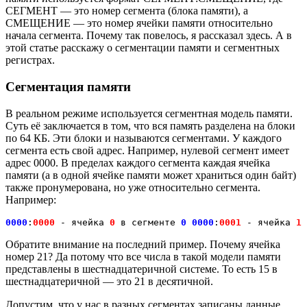
СЕГМЕНТ — это номер сегмента (блока памяти), а
СМЕЩЕНИЕ — это номер ячейки памяти относительно
начала сегмента. Почему так повелось, я рассказал здесь. А в
этой статье расскажу о сегментации памяти и сегментных
регистрах.
Сегментация памяти
В реальном режиме используется сегментная модель памяти.
Суть её заключается в том, что вся память разделена на блоки
по 64 КБ. Эти блоки и называются сегментами. У каждого
сегмента есть свой адрес. Например, нулевой сегмент имеет
адрес 0000. В пределах каждого сегмента каждая ячейка
памяти (а в одной ячейке памяти может храниться один байт)
также пронумерована, но уже относительно сегмента.
Например:
0000
:
0000
 - ячейка 
0
 в сегменте 
0
0000
:
0001
 - ячейка 
1
 
Обратите внимание на последний пример. Почему ячейка
номер 21? Да потому что все числа в такой модели памяти
представлены в шестнадцатеричной системе. То есть 15 в
шестнадцатеричной — это 21 в десятичной.
Допустим, что у нас в разных сегментах записаны данные.