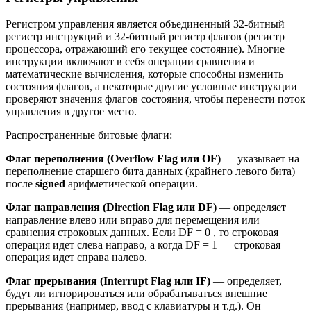
Регистром управления является объединенный 32-битный
регистр инструкций и 32-битный регистр флагов (регистр
процессора, отражающий его текущее состояние). Многие
инструкции включают в себя операции сравнения и
математические вычисления, которые способны изменить
состояния флагов, а некоторые другие условные инструкции
проверяют значения флагов состояния, чтобы перенести поток
управления в другое место.
Распространенные битовые флаги:
Флаг переполнения (
Overflow
Flag
или
OF
)
— указывает на
переполнение старшего бита данных (крайнего левого бита)
после
signed
арифметической операции.
Флаг направления (
Direction
Flag
или DF)
— определяет
направление влево или вправо для перемещения или
сравнения строковых данных. Если DF = 0 , то строковая
операция идет слева направо, а когда DF = 1 — строковая
операция идет справа налево.
Флаг прерывания (
Interrupt
Flag
или
IF
)
— определяет,
будут ли игнорироваться или обрабатываться внешние
прерывания (например, ввод с клавиатуры и т.д.). Он