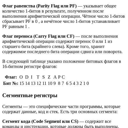
Флаг равенства (
Parity
Flag
или PF)
— указывает общее
количество 1-битов в результате, полученном после
выполнения арифметической операции. Чётное число 1-битов
сбрасывает PF в 0 , а нечётное число 1-битов устанавливает
PF равным 1 .
Флаг переноса (
Carry
Flag
или CF)
— после выполнения
арифметической операции содержит перенос 0 или 1 из
старшего бита (крайнего слева). Кроме того, хранит
содержимое последнего бита операции сдвига или поворота.
В следующей таблице указано положение битовых флагов в
16-битном регистре флагов:
Флаг:
O
D
I
T
S
Z
A
P
C
Бит №:
15
14
13
12
11
10
9
8
7
6
5
4
3
2
1
0
Сегментные регистры
Сегменты — это специфические части программы, которые
содержат данные, код и стек. Есть три основных сегмента:
Сегмент кода (
Code
Segment
или
CS
)
— содержит все
команды и инструкции, которые должны быть выполнены.