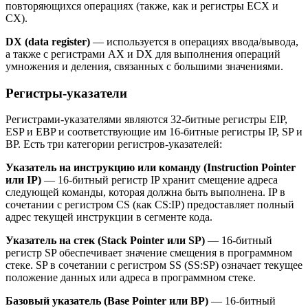
повторяющихся операциях (также, как и регистры ECX и
CX).
DX (data register)
— используется в операциях ввода/вывода,
а также с регистрами AX и DX для выполнения операций
умножения и деления, связанных с большими значениями.
Регистры-указатели
Регистрами-указателями являются 32-битные регистры EIP,
ESP и EBP и соответствующие им 16-битные регистры IP, SP и
BP. Есть три категории регистров-указателей:
Указатель на инструкцию или команду (
Instruction
Pointer
или IP
)
— 16-битный регистр IP хранит смещение адреса
следующей команды, которая должна быть выполнена. IP в
сочетании с регистром CS (как CS:IP) предоставляет полный
адрес текущей инструкции в сегменте кода.
Указатель на стек (
Stack
Pointer или SP
)
— 16-битный
регистр SP обеспечивает значение смещения в программном
стеке. SP в сочетании с регистром SS (SS:SP) означает текущее
положение данных или адреса в программном стеке.
Базовый указатель (
Base
Pointer или BP
)
— 16-битный