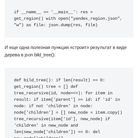
if __name__ == '__main__': res = 
get_region() with open("yandex_region.json", 
"w") as file: json.dump(res, file)
И еще одна полезная пункция «строит» результат в виде
дерева в json bild_tree():
def bild_tree(): if len(result) == 0: 
get_region() tree = [] def 
tree_recursive(id, node=<>): for item in 
result: if item['parent'] == id: if 'id' in 
node: if not 'children' in node: 
node['children'] = [] new_node = item.copy() 
tree_recursive(item['id'], new_node) if 
'children' in new_node and 
len(new_node['children']) == 0: del 