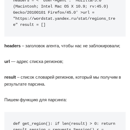
headers = < 'User-Agent': 'Mozilla/5.0 
(Macintosh; Intel Mac OS X 10.9; rv:45.0) 
Gecko/20100101 Firefox/45.0' >url = 
"https://wordstat.yandex.ru/stat/regions_tre
e" result = []
headers
– заголовок агента, чтобы нас не заблокировали;
url
— адрес списка регионов;
result
– список словарей регионов, который мы получим в
результате парсина.
Пишем функцию для парсинга:
def get_region(): if len(result) > 0: return 
result session = requests.Session() r = 