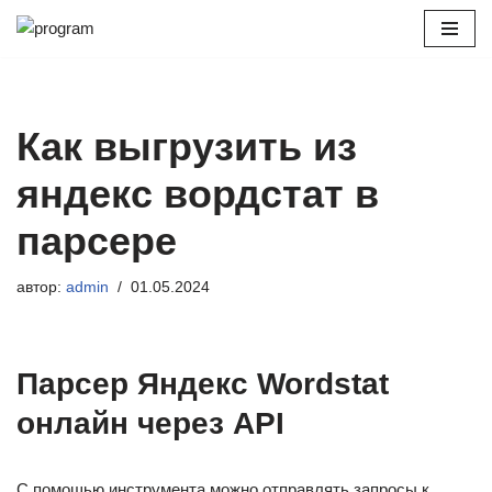
Перейти
к
содержимому
Как выгрузить из
яндекс вордстат в
парсере
автор:
admin
01.05.2024
Парсер Яндекс Wordstat
онлайн через API
С помощью инструмента можно отправлять запросы к