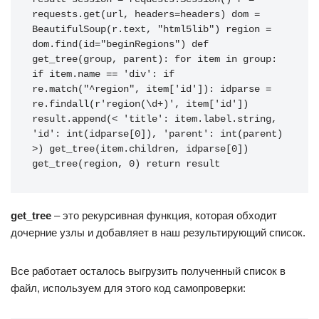
requests.get(url, headers=headers) dom = 
BeautifulSoup(r.text, "html5lib") region = 
dom.find(id="beginRegions") def 
get_tree(group, parent): for item in group: 
if item.name == 'div': if 
re.match("^region", item['id']): idparse = 
re.findall(r'region(\d+)', item['id']) 
result.append(< 'title': item.label.string, 
'id': int(idparse[0]), 'parent': int(parent) 
>) get_tree(item.children, idparse[0]) 
get_tree(region, 0) return result
get_tree
– это рекурсивная функция, которая обходит
дочерние узлы и добавляет в наш результирующий список.
Все работает осталось выгрузить полученный список в
файл, используем для этого код самопроверки: