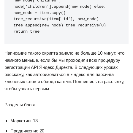
new_node['children'] 
node['children'].append(new_node) else: 
new_node = item.copy() 
tree_recursive(item['id'], new_node) 
tree.append(new_node) tree_recursive(0) 
return tree
Написание такого скрипта заняло не больше 10 минут, что
намного меньше, если бы мы проходили всю процедуру
регистрации API Яндекс.Директа. В следующих уроках
расскажу, как авторизоваться в Яндекс для парсинга
ключевых слов и обхода каптчи. Подпишись на рассылку,
чтобы узнать первым.
Разделы блога
Маркетинг 13
Продвижение 20