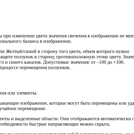
ы при изменении цвета значения свечения в изображении не мен
онального баланса в изображении.
и Желтый/синий в сторону того цвета, объем которого нужно
тащите ползунок в сторону, противоположную этому цвету. Знач
о и синего каналов. Допустимые значения: от –100 до +100.
процессе перемещения ползунков.
ния или элементы.
ывающие изображение, которые могут быть перемещены или уд
лучайное перемещение.
нты и выделенные области. Они отображаются автоматически 
необходимости быстрые направляющие можно скрыть.