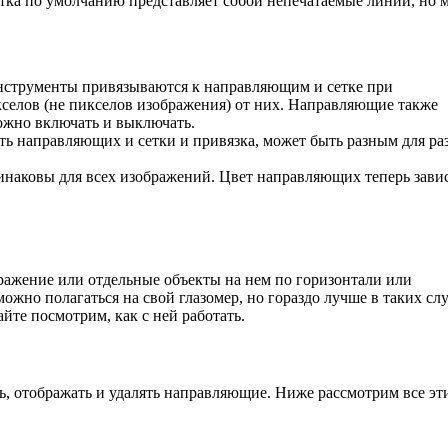
тка по умолчанию представляет собой непечатаемые линии, но 
нструменты привязываются к направляющим и сетке при
кселов (не пикселов изображения) от них. Направляющие также
ожно включать и выключать.
ть направляющих и сетки и привязка, может быть разным для ра
динаковы для всех изображений. Цвет направляющих теперь зави
ражение или отдельные объекты на нем по горизонтали или
можно полагаться на свой глазомер, но гораздо лучше в таких сл
те посмотрим, как с ней работать.
ть, отображать и удалять направляющие. Ниже рассмотрим все эт