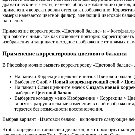
драматические эффекты, изменяя общую комбинацию цветов, и
применения корректировки оттенка к изображению. Корректир
камеры надевается цветной фильтр, меняющий цветовой баланс
на пленку.
Применение корректировок «Цветовой баланс» и «Фотофильтр»
при работе с ними, так как позволяет повторно корректировать
изображения и защищает исходное изображение от прямых изм
Применение корректировок цветового баланса
В Photoshop можно вызвать корректировку «Цветовой баланс»
На панели Коррекция щелкните значок Цветовой баланс (
Выберите
Слой > Новый корректирующий слой > Цвет
На панели
Слои
щелкните значок
Создать новый корре
выберите
Цветовой баланс
.
Выберите команду меню Изображение > Коррекция > Цвет
вносятся разрушительные изменения в слой изображения
теряется без возможности восстановления.
Выбрав вариант «Цветовой баланс», выполните следующие дей
Чтобы определить тональный диапазон, в котором будут конце
вариантов параметра Тон : Тени, Средние тона или Свет .