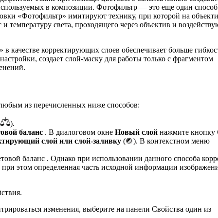
спользуемых в композиции. Фотофильтр — это еще один способ
овки «Фотофильтр» имитируют технику, при которой на объект
 и температуру света, проходящего через объектив и воздейств
 в качестве корректирующих слоев обеспечивает больше гибкос
 настройки, создает слой-маску для работы только с фрагментом
енений.
 любым из перечисленных ниже способов:
).
овой баланс
. В диалоговом окне
Новый слой
нажмите кнопку
ктирующий слой или слой-заливку
(
). В контекстном меню
овой баланс . Однако при использовании данного способа кор
, при этом определенная часть исходной информации изображен
ствия.
нтрироваться изменения, выберите на панели Свойства один из