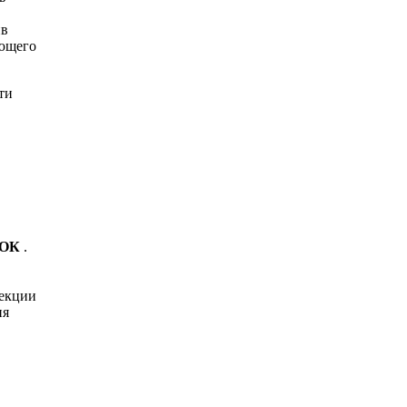
ив
ующего
ти
ОК
.
рекции
ия