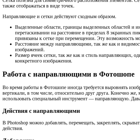
Сетка полезна для симметричного расположения элементов. Се
также отображаться в виде точек.
Направляющие и сетки действуют сходным образом.
Выделенные области, границы выделенных областей и и
перетаскивании на расстояние в пределах 8 экранных пи
привязаны к сетке при перемещении. Эту возможность м
Расстояние между направляющими, так же как и видимос
изображений.
Размер ячеек сетки, так же как и стиль направляющих, о
конкретного изображения.
Работа с направляющими в Фотошопе
Во время работы в Фотошопе иногда требуется выровнять изоб
вертикали, в том числе, относительно друг друга. Конечно же, 
использовать специальный инструмент — направляющую. Давай
Действия с направляющими
В Photoshop можно добавлять, перемещать, закреплять, скрыва
действия.