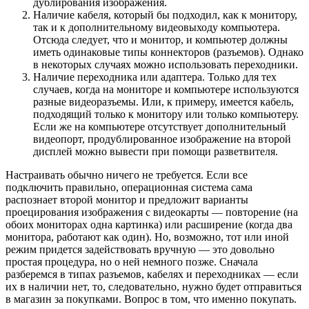
дублирования изображения.
Наличие кабеля, который бы подходил, как к монитору,
так и к дополнительному видеовыходу компьютера.
Отсюда следует, что и монитор, и компьютер должны
иметь одинаковые типы коннекторов (разъемов). Однако
в некоторых случаях можно использовать переходники.
Наличие переходника или адаптера. Только для тех
случаев, когда на мониторе и компьютере используются
разные видеоразъемы. Или, к примеру, имеется кабель,
подходящий только к монитору или только компьютеру.
Если же на компьютере отсутствует дополнительный
видеопорт, продублированное изображение на второй
дисплей можно вывести при помощи разветвителя.
Настраивать обычно ничего не требуется. Если все
подключить правильно, операционная система сама
распознает второй монитор и предложит варианты
проецирования изображения с видеокарты — повторение (на
обоих мониторах одна картинка) или расширение (когда два
монитора, работают как один). Но, возможно, тот или иной
режим придется задействовать вручную — это довольно
простая процедура, но о ней немного позже. Сначала
разберемся в типах разъемов, кабелях и переходниках — если
их в наличии нет, то, следовательно, нужно будет отправиться
в магазин за покупками. Вопрос в том, что именно покупать.