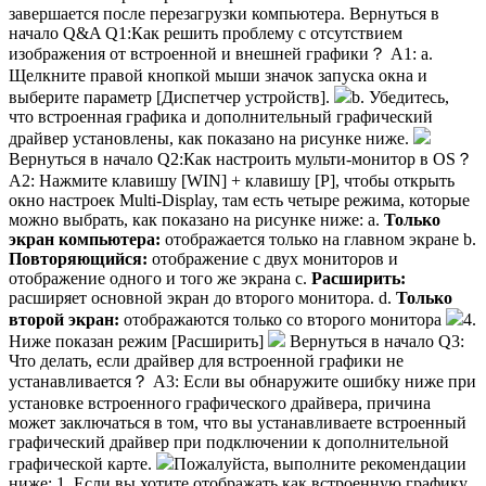
завершается после перезагрузки компьютера. Вернуться в
начало Q&A Q1:Как решить проблему с отсутствием
изображения от встроенной и внешней графики？ A1: a.
Щелкните правой кнопкой мыши значок запуска окна и
выберите параметр [Диспетчер устройств].
b. Убедитесь,
что встроенная графика и дополнительный графический
драйвер установлены, как показано на рисунке ниже.
Вернуться в начало Q2:Как настроить мульти-монитор в OS？
A2: Нажмите клавишу [WIN] + клавишу [P], чтобы открыть
окно настроек Multi-Display, там есть четыре режима, которые
можно выбрать, как показано на рисунке ниже: a.
Только
экран компьютера:
отображается только на главном экране b.
Повторяющийся:
отображение с двух мониторов и
отображение одного и того же экрана c.
Расширить:
расширяет основной экран до второго монитора. d.
Только
второй экран:
отображаются только со второго монитора
4.
Ниже показан режим [Расширить]
​ Вернуться в начало Q3:
Что делать, если драйвер для встроенной графики не
устанавливается？ A3: Если вы обнаружите ошибку ниже при
установке встроенного графического драйвера, причина
может заключаться в том, что вы устанавливаете встроенный
графический драйвер при подключении к дополнительной
графической карте.
Пожалуйста, выполните рекомендации
ниже: 1. Если вы хотите отображать как встроенную графику,