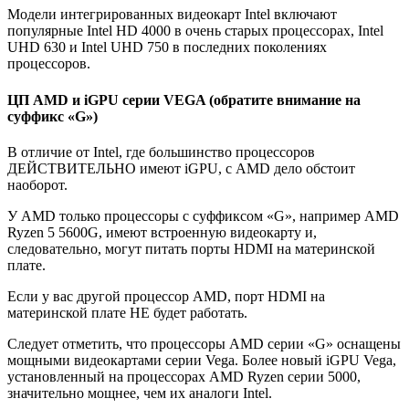
Модели интегрированных видеокарт Intel включают
популярные Intel HD 4000 в очень старых процессорах, Intel
UHD 630 и Intel UHD 750 в последних поколениях
процессоров.
ЦП AMD и iGPU серии VEGA (обратите внимание на
суффикс «G»)
В отличие от Intel, где большинство процессоров
ДЕЙСТВИТЕЛЬНО имеют iGPU, с AMD дело обстоит
наоборот.
У AMD только процессоры с суффиксом «G», например AMD
Ryzen 5 5600G, имеют встроенную видеокарту и,
следовательно, могут питать порты HDMI на материнской
плате.
Если у вас другой процессор AMD, порт HDMI на
материнской плате НЕ будет работать.
Следует отметить, что процессоры AMD серии «G» оснащены
мощными видеокартами серии Vega. Более новый iGPU Vega,
установленный на процессорах AMD Ryzen серии 5000,
значительно мощнее, чем их аналоги Intel.