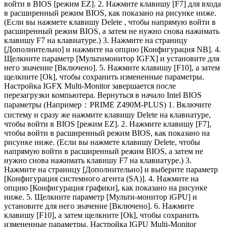
войти в BIOS [режим EZ]. 2. Нажмите клавишу [F7] для входа
в расширенный режим BIOS, как показано на рисунке ниже.
(Если вы нажмете клавишу Delete , чтобы напрямую войти в
расширенный режим BIOS, а затем не нужно снова нажимать
клавишу F7 на клавиатуре.) 3. Нажмите на страницу
[Дополнительно] и нажмите на опцию [Конфигурация NB]. 4.
Щелкните параметр [Мультимонитор IGFX] и установите для
него значение [Включено]. 5. Нажмите клавишу [F10], а затем
щелкните [Ok], чтобы сохранить измененные параметры.
Настройка IGFX Multi-Monitor завершается после
перезагрузки компьютера. Вернуться в начало Intel BIOS
параметры (Например：PRIME Z490M-PLUS) 1. Включите
систему и сразу же нажмите клавишу Delete на клавиатуре,
чтобы войти в BIOS [режим EZ]. 2. Нажмите клавишу [F7],
чтобы войти в расширенный режим BIOS, как показано на
рисунке ниже. (Если вы нажмете клавишу Delete, чтобы
напрямую войти в расширенный режим BIOS, а затем не
нужно снова нажимать клавишу F7 на клавиатуре.) 3.
Нажмите на страницу [Дополнительно] и выберите параметр
[Конфигурация системного агента (SA)]. 4. Нажмите на
опцию [Конфигурация графики], как показано на рисунке
ниже. 5. Щелкните параметр [Мульти-монитор iGPU] и
установите для него значение [Включено]. 6. Нажмите
клавишу [F10], а затем щелкните [Ok], чтобы сохранить
измененные параметры. Настройка IGPU Multi-Monitor