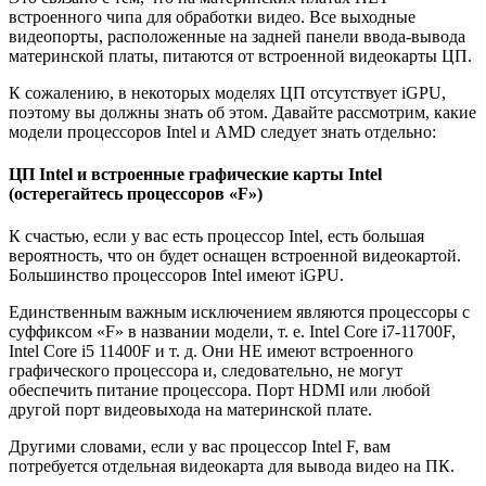
встроенного чипа для обработки видео. Все выходные
видеопорты, расположенные на задней панели ввода-вывода
материнской платы, питаются от встроенной видеокарты ЦП.
К сожалению, в некоторых моделях ЦП отсутствует iGPU,
поэтому вы должны знать об этом. Давайте рассмотрим, какие
модели процессоров Intel и AMD следует знать отдельно:
ЦП Intel и встроенные графические карты Intel
(остерегайтесь процессоров «F»)
К счастью, если у вас есть процессор Intel, есть большая
вероятность, что он будет оснащен встроенной видеокартой.
Большинство процессоров Intel имеют iGPU.
Единственным важным исключением являются процессоры с
суффиксом «F» в названии модели, т. е. Intel Core i7-11700F,
Intel Core i5 11400F и т. д. Они НЕ имеют встроенного
графического процессора и, следовательно, не могут
обеспечить питание процессора. Порт HDMI или любой
другой порт видеовыхода на материнской плате.
Другими словами, если у вас процессор Intel F, вам
потребуется отдельная видеокарта для вывода видео на ПК.