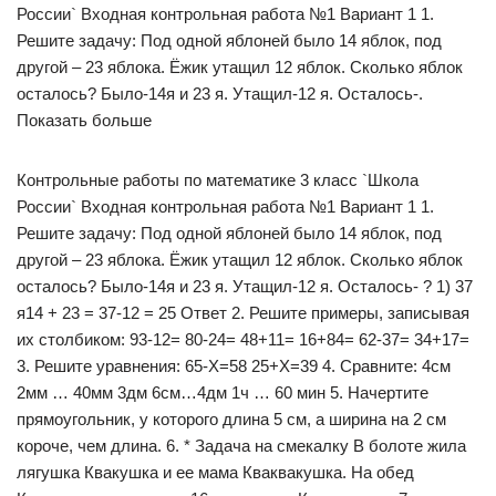
России` Входная контрольная работа №1 Вариант 1 1.
Решите задачу: Под одной яблоней было 14 яблок, под
другой – 23 яблока. Ёжик утащил 12 яблок. Сколько яблок
осталось? Было-14я и 23 я. Утащил-12 я. Осталось-.
Показать больше
Контрольные работы по математике 3 класс `Школа
России` Входная контрольная работа №1 Вариант 1 1.
Решите задачу: Под одной яблоней было 14 яблок, под
другой – 23 яблока. Ёжик утащил 12 яблок. Сколько яблок
осталось? Было-14я и 23 я. Утащил-12 я. Осталось- ? 1) 37
я14 + 23 = 37-12 = 25 Ответ 2. Решите примеры, записывая
их столбиком: 93-12= 80-24= 48+11= 16+84= 62-37= 34+17=
3. Решите уравнения: 65-Х=58 25+Х=39 4. Сравните: 4см
2мм … 40мм 3дм 6см…4дм 1ч … 60 мин 5. Начертите
прямоугольник, у которого длина 5 см, а ширина на 2 см
короче, чем длина. 6. * Задача на смекалку В болоте жила
лягушка Квакушка и ее мама Кваквакушка. На обед