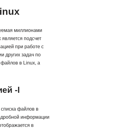
inux
зуемая миллионами
 является подсчет
ацией при работе с
и других задач по
файлов в Linux, а
ей -l
 списка файлов в
подробной информации
отображается в