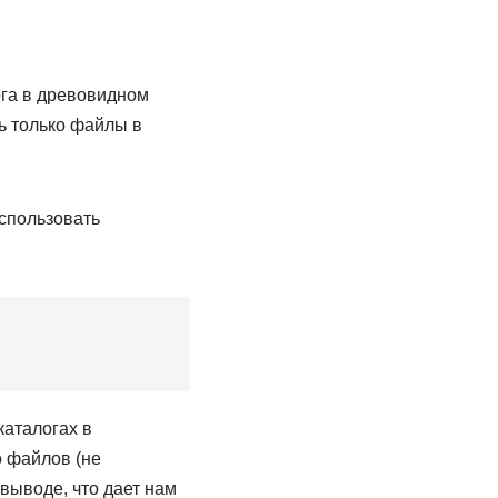
га в древовидном
ь только файлы в
спользовать
каталогах в
о файлов (не
 выводе, что дает нам