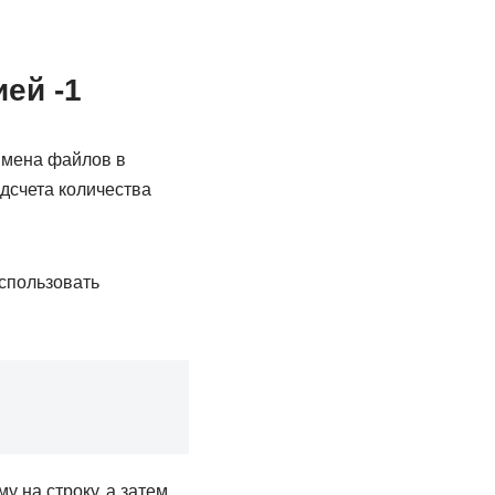
ей -1
 имена файлов в
дсчета количества
спользовать
 на строку, а затем