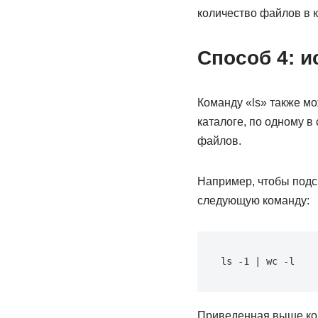
количество файлов в к
Способ 4: и
Команду «ls» также мо
каталоге, по одному в
файлов.
Например, чтобы подс
следующую команду:
ls -1 | wc -l
Приведенная выше кома