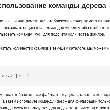
использование команды дерева
олезный инструмент для отображения содержимого катало
ользовать опцию «-f» с командой «tree», чтобы отображат
ользовать команду «wc» для подсчета количества файлов.
читать количество файлов в текущем каталоге, мы можем и
-v "/$" | wc -l
анда отображает все файлы в текущем каталоге и его под
 а затем использует команду «grep» для фильтрации тольк
команда «wc» используется для подсчета количества строк в