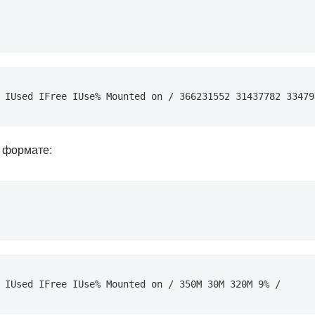
 IUsed IFree IUse% Mounted on / 366231552 31437782 33479
 формате:
 IUsed IFree IUse% Mounted on / 350M 30M 320M 9% /