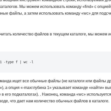
каталогов. Мы можем использовать команду «find» с опцией «
чные файлы, а затем использовать команду «wc» для подсч
читать количество файлов в текущем каталоге, мы можем и
1 -type f | wc -l
анда ищет все обычные файлы (не каталоги или файлы дру
.»), а опция «-maxглубина 1» указывает команде «найти» вы
е в его подкаталогах). . Наконец, команда «wc» используетс
воде, что дает нам количество обычных файлов в каталоге.