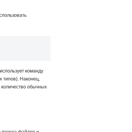
спользовать
использует команду
 типов). Наконец,
м количество обычных
 поиска файлов и