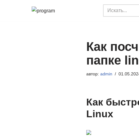
Перейти
к
содержимому
Как пос
папке li
автор:
admin
01.05.202
Как быстр
Linux