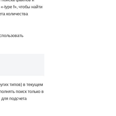
-type f», чтобы найти
ета количества
спользовать
гих типов) в текущем
полнять поиск только в
я для подсчета