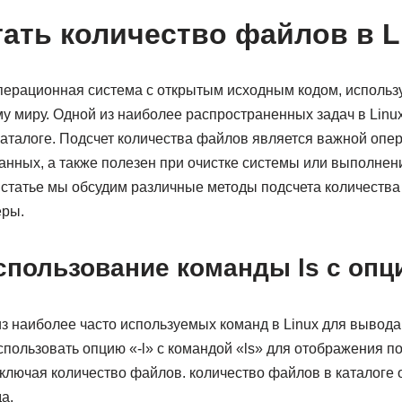
тать количество файлов в L
перационная система с открытым исходным кодом, исполь
у миру. Одной из наиболее распространенных задач в Linux
аталоге. Подсчет количества файлов является важной опер
нных, а также полезен при очистке системы или выполнени
статье мы обсудим различные методы подсчета количества 
еры.
спользование команды ls с опци
з наиболее часто используемых команд в Linux для вывода
спользовать опцию «-l» с командой «ls» для отображения 
включая количество файлов. количество файлов в каталоге 
а.