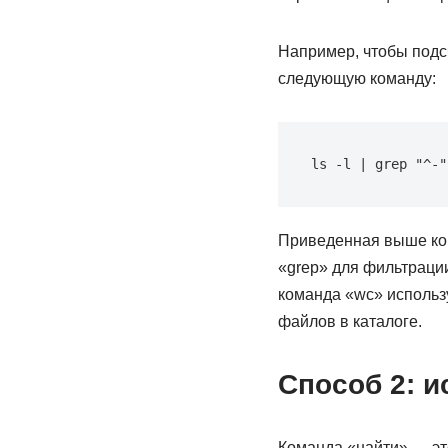
Например, чтобы подс
следующую команду:
ls -l | grep "^-"
Приведенная выше ком
«grep» для фильтрации
команда «wc» использу
файлов в каталоге.
Способ 2: 
Команда «найти» — эт