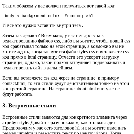
Таким образом у вас должен получиться вот такой код:
 body < background-color: #cccccc; >h1
И все это нужно вставить внутри тега .
Зачем так делают? Возможно, у вас нет доступа к
редактированию файлов css, либо вы хотите, чтобы новый css
код срабатывал только на этой странице, а возможно вы не
хотите ждать, когда загрузится файл styles.css и вставляете css
код прямо в html страницу. Отчасти это ускорит загрузку
страницы, однако, такой подход затрудняет поддерживать и
редактировать сайт в дальнейшем.
Если вы вставляете css код через на странице, к примеру,
contact.html, то эти стили будут действительны только на этой
конкретной странице. На странице about.html они уже не
будут работать.
3. Встроенные стили
Встроенные стили задаются для конкретного элемента через
атрибут style. Давайте сразу покажем, как это выглядит.
Предположим у вас есть заголовок h1 и вы хотите изменить
размер шрифта и разместить текст по центру блока. Тогда