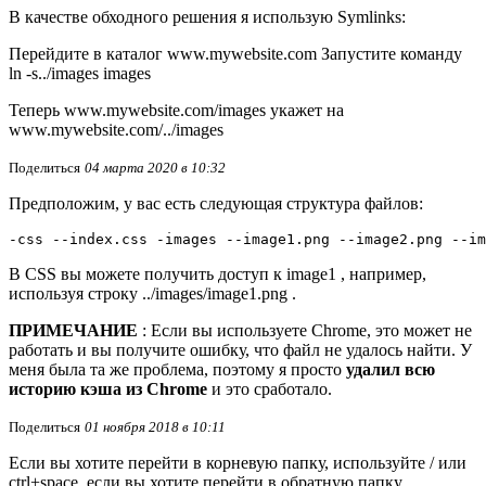
В качестве обходного решения я использую Symlinks:
Перейдите в каталог www.mywebsite.com Запустите команду
ln -s../images images
Теперь www.mywebsite.com/images укажет на
www.mywebsite.com/../images
Поделиться
04 марта 2020 в 10:32
Предположим, у вас есть следующая структура файлов:
-css --index.css -images --image1.png --image2.png --im
В CSS вы можете получить доступ к image1 , например,
используя строку ../images/image1.png .
ПРИМЕЧАНИЕ
: Если вы используете Chrome, это может не
работать и вы получите ошибку, что файл не удалось найти. У
меня была та же проблема, поэтому я просто
удалил всю
историю кэша из Chrome
и это сработало.
Поделиться
01 ноября 2018 в 10:11
Если вы хотите перейти в корневую папку, используйте / или
ctrl+space, если вы хотите перейти в обратную папку,