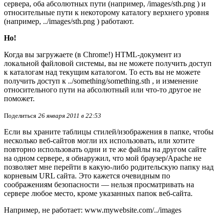
сервера, оба абсолютных пути (например, /images/sth.png ) и
относительные пути к некоторому каталогу верхнего уровня
(например, ../images/sth.png ) работают.
Но!
Когда вы загружаете (в Chrome!) HTML-документ из
локальной файловой системы, вы не можете получить доступ
к каталогам над текущим каталогом. То есть вы не можете
получить доступ к ../something/something.sth , и изменение
относительного пути на абсолютный или что-то другое не
поможет.
Поделиться
26 января 2011 в 22:53
Если вы храните таблицы стилей/изображения в папке, чтобы
несколько веб-сайтов могли их использовать, или хотите
повторно использовать одни и те же файлы на другом сайте
на одном сервере, я обнаружил, что мой браузер/Apache не
позволяет мне перейти в какую-либо родительскую папку над
корневым URL сайта. Это кажется очевидным по
соображениям безопасности — нельзя просматривать на
сервере любое место, кроме указанных папок веб-сайта.
Например, не работает: www.mywebsite.com/../images