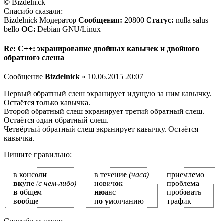
© Bizdelnick
Спасибо сказали:
Bizdelnick Модератор
Сообщения:
20800
Статус:
nulla salus
bello
ОС:
Debian GNU/Linux
Re: C++: экранирование двойных кавычек и двойного
обратного слеша
Сообщение
Bizdelnick
» 10.06.2015 20:07
Первый обратный слеш экранирует идущую за ним кавычку.
Остаётся только кавычка.
Второй обратный слеш экранирует третий обратный слеш.
Остаётся один обратный слеш.
Четвёртый обратный слеш экранирует кавычку. Остаётся
кавычка.
Пишите правильно:
в консол
и
в течени
е
(часа)
приемл
е
мо
вк
у́пе
(с чем-либо)
нович
о
к
пробле
м
а
в о
бщем
ню
анс
проб
о
вать
в
оо
бще
п
о у
молчанию
тра
ф
ик
Спасибо сказали: