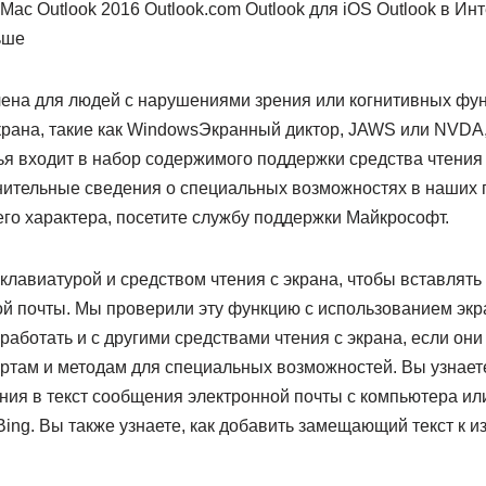
 Mac Outlook 2016 Outlook.com Outlook для iOS Outlook в Ин
ьше
чена для людей с нарушениями зрения или когнитивных фу
крана, такие как WindowsЭкранный диктор, JAWS или NVDA,
тья входит в набор содержимого поддержки средства чтения с
нительные сведения о специальных возможностях в наших
го характера, посетите службу поддержки Майкрософт.
 клавиатурой и средством чтения с экрана, чтобы вставлят
й почты. Мы проверили эту функцию с использованием экр
работать и с другими средствами чтения с экрана, если они
там и методам для специальных возможностей. Вы узнаете
ия в текст сообщения электронной почты с компьютера или
ing. Вы также узнаете, как добавить замещающий текст к 