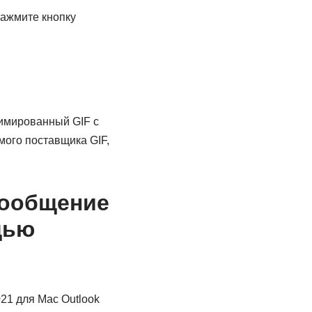
нажмите кнопку
имированный GIF с
ого поставщика GIF,
сообщение
щью
021 для Mac Outlook