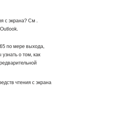
я с экрана? См .
Outlook.
365 по мере выхода,
узнать о том, как
предварительной
редств чтения с экрана