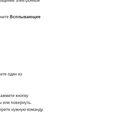
общение электронной
кните
Всплывающее
те один из
нажмите кнопку
ы или повернуть.
ерите нужную команду.