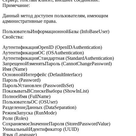
Примечание:
Данный метод доступен пользователям, имеющим
административные права.
ПользовательИнформационнойБазы (InfoBaseUser)
Свойства:
АутентификацияOpenID (OpenIDAuthentication)
АутентификацияОС (OSAuthentication)
АутентификацияСтандартная (StandardAuthentication)
ЗапрещеноИзменятьПароль (CannotChangePassword)
Имя (Name)
ОсновнойИнтерфейс (DefaultInterface)
Пароль (Password)
ПарольУстановлен (PasswordIsSet)
ПоказыватьВСпискеВыбора (ShowInList)
ПолноеИмя (FullName)
ПользовательОС (OSUser)
РазделениеДанных (DataSeparation)
РежимЗапуска (RunMode)
Роли (Roles)
СохраняемоеЗначениеПароля (StoredPasswordValue)
УникальныйИдентификатор (UUID)
Язык (Language)