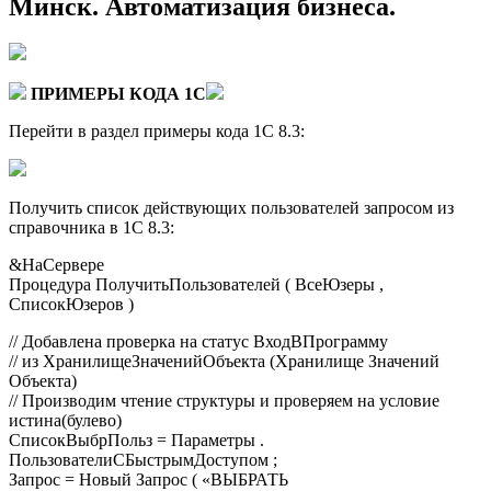
Минск. Автоматизация бизнеса.
ПРИМЕРЫ КОДА 1С
Перейти в раздел примеры кода 1С 8.3:
Получить список действующих пользователей запросом из
справочника в 1С 8.3:
&НаСервере
Процедура ПолучитьПользователей ( ВсеЮзеры ,
СписокЮзеров )
// Добавлена проверка на статус ВходВПрограмму
// из ХранилищеЗначенийОбъекта (Хранилище Значений
Объекта)
// Производим чтение структуры и проверяем на условие
истина(булево)
СписокВыбрПольз = Параметры .
ПользователиСБыстрымДоступом ;
Запрос = Новый Запрос ( «ВЫБРАТЬ