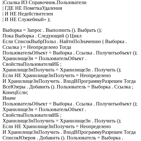
|Ссылка ИЗ Справочник.Пользователи
| ГДЕ НЕ ПометкаУдаления
| И НЕ Недействителен
| И НЕ Служебный» );
Выборка = Запрос . Выполнить (). Выбрать ();
Пока Выборка . Следующий () Цикл
Если СписокВыбрПольз . НайтиПоЗначению ( Выборка .
Ссылка ) = Неопределено Тогда
ПользовательОбъект = Выборка . Ссылка . Получитьобъект ();
ХранилищеЗн = ПользовательОбъект .
СвойстваПользователяИБ ;
ХранилищеЗнПолучить = ХранилищеЗн . Получить ();
Если НЕ ХранилищеЗнПолучить = Неопределено
И ХранилищеЗнПолучить . ВходВПрограммуРазрешен Тогда
ВсеЮзеры . Добавить (). Пользователь = Выборка . Ссылка ;
КонецЕсли;
Иначе
ПользовательОбъект = Выборка . Ссылка . Получитьобъект ();
ХранилищеЗн = ПользовательОбъект .
СвойстваПользователяИБ ;
ХранилищеЗнПолучить = ХранилищеЗн . Получить ();
Если НЕ ХранилищеЗнПолучить = Неопределено
И ХранилищеЗнПолучить . ВходВПрограммуРазрешен Тогда
СписокЮзеров . Добавить (). Пользователь = Выборка .