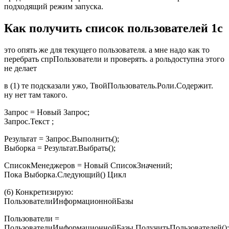
подходящий режим запуска.
Как получить список пользователей 1с
это опять же для текущего пользователя. а мне надо как то
перебрать спрПользователи и проверять. а рольдоступна этого
не делает
в (1) те подсказали ужо, ТвойПользователь.Роли.Содержит.
ну нет там такого.
Запрос = Новый Запрос;
Запрос.Текст ;
Результат = Запрос.Выполнить();
Выборка = Результат.Выбрать();
СписокМенеджеров = Новый СписокЗначений;
Пока Выборка.Следующий() Цикл
(6) Конкретизирую:
ПользователиИнформационнойБазы
Пользователи =
ПользователиИнформационнойБазы.ПолучитьПользователей();