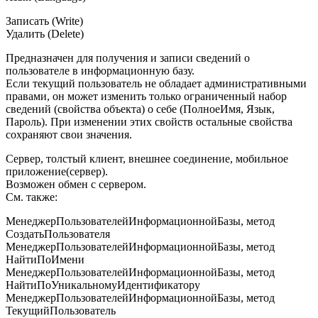
Записать (Write)
Удалить (Delete)
Предназначен для получения и записи сведений о
пользователе в информационную базу.
Если текущий пользователь не обладает административными
правами, он может изменить только ограниченный набор
сведений (свойства объекта) о себе (ПолноеИмя, Язык,
Пароль). При изменении этих свойств остальные свойства
сохраняют свои значения.
Сервер, толстый клиент, внешнее соединение, мобильное
приложение(сервер).
Возможен обмен с сервером.
См. также:
МенеджерПользователейИнформационнойБазы, метод
СоздатьПользователя
МенеджерПользователейИнформационнойБазы, метод
НайтиПоИмени
МенеджерПользователейИнформационнойБазы, метод
НайтиПоУникальномуИдентификатору
МенеджерПользователейИнформационнойБазы, метод
ТекущийПользователь