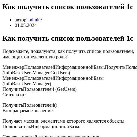
Как получить список пользователей 1с
автор:
admin
01.05.2024
Как получить список пользователей 1с
Подскажите, пожалуйста, как получить список пользователей,
имеющих определенную роль?
МенеджерПользователейИнформационнойБазы.ПолучитьПольз
(InfoBaseUsersManager.GetUsers)
МенеджерПользователейИнформационнойБазы
(InfoBaseUsersManager)
ПолучитьПользователей (GetUsers)
Синтаксис:
ПолучитьПользователей()
Возвращаемое значение:
Получает массив, элементами которого являются объекты
ПользовательИнформационнойБазы.
Сервер, толстый клиент, внешнее соединение.