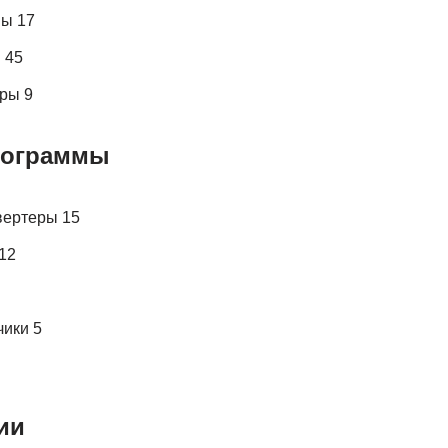
ны 17
 45
ры 9
рограммы
вертеры 15
12
ики 5
ии