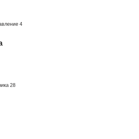
авление 4
а
ика 28