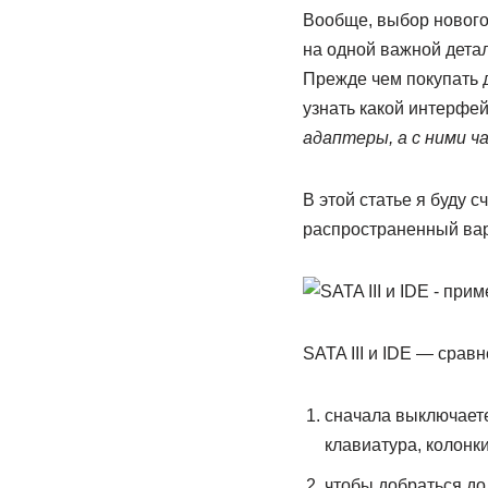
Вообще, выбор нового 
на одной важной дет
Прежде чем покупать д
узнать какой интерфе
адаптеры, а с ними ч
В этой статье я буду 
распространенный вар
SATA III и IDE — срав
сначала выключаете
клавиатура, колонки и
чтобы добраться до