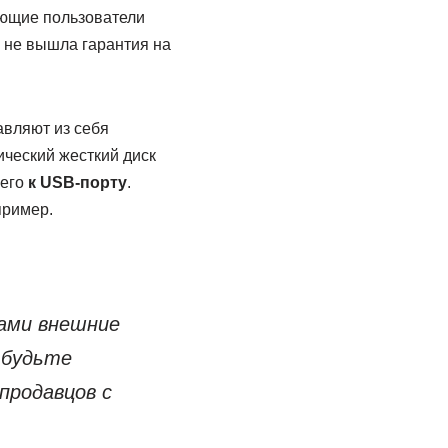
ающие пользователи
то не вышла гарантия на
авляют из себя
ический жесткий диск
 его
к USB-порту
.
пример.
сами внешние
 будьте
продавцов с