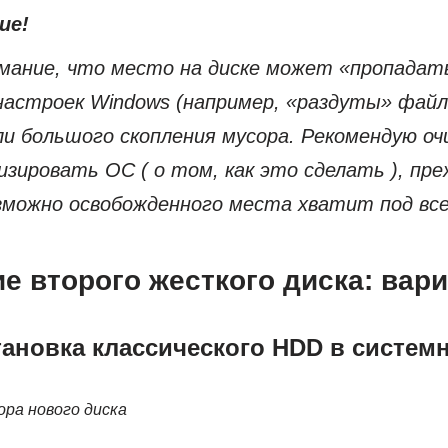
ие!
ание, что место на диске может «пропадать
астроек Windows (например, «раздуты» файл
или большого скопления мусора. Рекомендую о
зировать ОС ( о том, как это сделать ), пр
зможно освобожденного места хватит под все
е второго жесткого диска: вар
тановка классического HDD в систем
ора нового диска