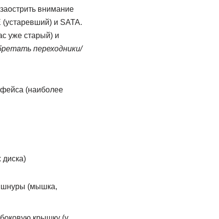
 заострить внимание
 (устаревший) и SATA.
ас уже старый) и
обретать переходники/
ерфейса (наиболее
 диска)
и шнуры (мышка,
 боковую крышку (у