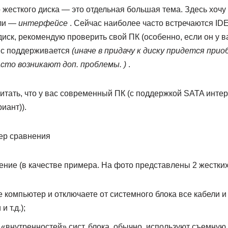
жесткого диска — это отдельная большая тема. Здесь хочу
али —
интерфейсе
. Сейчас наиболее часто встречаются IDE
иск, рекомендую проверить свой ПК (особенно, если он у в
йс поддерживается
(иначе в придачу к диску придется при
асто возникают доп. проблемы. )
.
считать, что у вас современный ПК (с поддержкой SATA инт
иант)).
нение (в качестве примера. На фото представлены 2 жестких
 компьютер и отключаете от системного блока все кабели 
 т.д.);
 «внутренностей» сист. блока, обычно, используют съемную