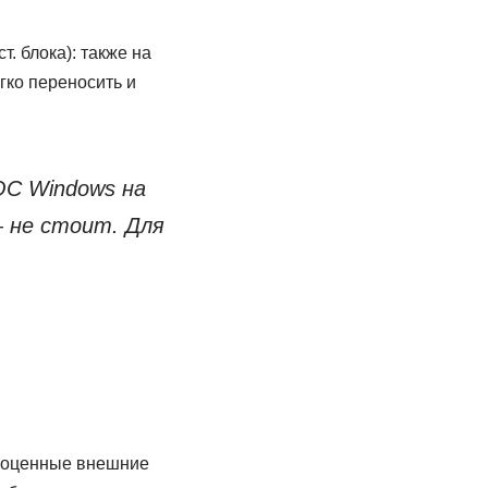
. блока): также на
гко переносить и
ОС Windows на
— не стоит. Для
олноценные внешние