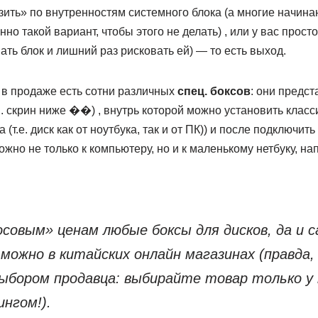
зить» по внутренностям системного блока (а многие начин
но такой вариант, чтобы этого не делать) , или у вас прос
ать блок и лишний раз рисковать ей) — то есть выход.
с в продаже есть сотни различных
спец. боксов
: они предст
. скрин ниже ��) , внутрь которой можно установить класс
ма (т.е. диск как от ноутбука, так и от ПК)) и после подключить
жно не только к компьютеру, но и к маленькому нетбуку, на
осовым» ценам любые боксы для дисков, да и 
можно в китайских онлайн магазинах (правда,
ыбором продавца: выбирайте товар только у 
нгом!).