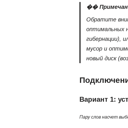
�� Примечан
Обратите вним
оптимальных н
гибернации), 
мусор и оптими
новый диск (во
Подключени
Вариант 1: ус
Пару слов насчет выб