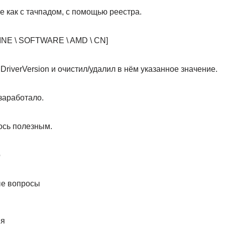
 как с тачпадом, с помощью реестра.
E \ SOFTWARE \ AMD \ CN]
riverVersion и очистил/удалил в нём указанное значение.
заработало.
ось полезным.
o
ые вопросы
я
ия