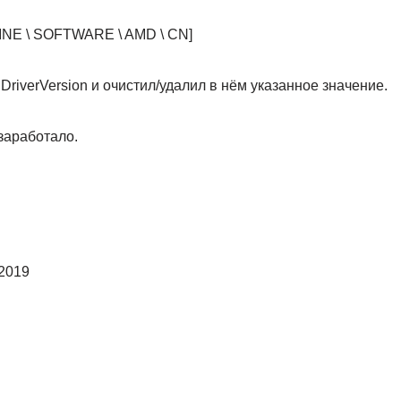
E \ SOFTWARE \ AMD \ CN]
riverVersion и очистил/удалил в нём указанное значение.
заработало.
-2019