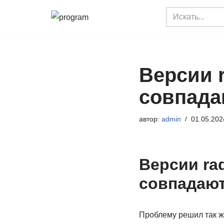
Перейти
к
содержимому
Версии r
совпада
автор:
admin
01.05.202
Версии ra
совпадаю
Проблему решил так же