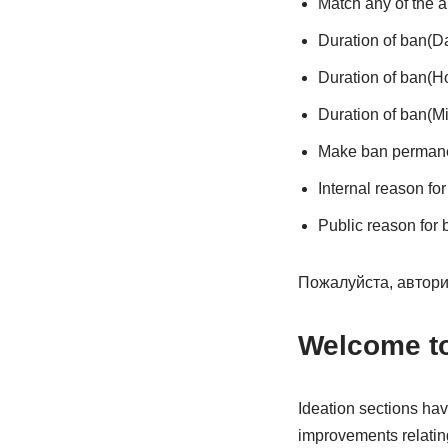
Match any of the a
Duration of ban(D
Duration of ban(H
Duration of ban(M
Make ban perman
Internal reason fo
Public reason for 
Пожалуйста, автори
Welcome to
Ideation sections ha
improvements relatin