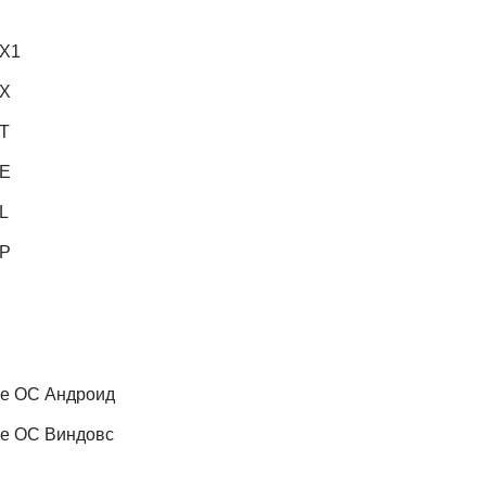
 X1
 X
 T
 E
L
 P
зе ОС Андроид
зе ОС Виндовс