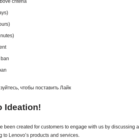
bove criteria
ays)
ours)
inutes)
ent
r ban
ban
зуйтесь, чтобы поставить Лайк
 Ideation!
ve been created for customers to engage with us by discussing 
g to Lenovo’s products and services.