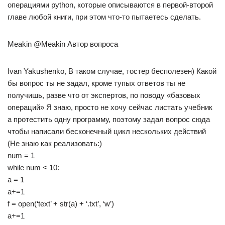
операциями python, которые описываются в первой-второй
главе любой книги, при этом что-то пытаетесь сделать.
Meakin @Meakin Автор вопроса
Ivan Yakushenko, В таком случае, тостер бесполезен) Какой
бы вопрос ты не задал, кроме тупых ответов ты не
получишь, разве что от экспертов, по поводу «базовых
операций» Я знаю, просто не хочу сейчас листать учебник
а протестить одну программу, поэтому задал вопрос сюда
чтобы написали бесконечный цикл нескольких действий
(Не знаю как реализовать:)
num = 1
while num < 10:
a = 1
a+=1
f = open(‘text’ + str(a) + ‘.txt’, ‘w’)
a+=1