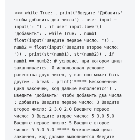
>>> while True: . print("Введите 'Добавить' 
чтобы добавить два числа") . user_input = 
input(": ") . if user_input.lower() == 
"добавить": . while True: . numb1 = 
float(input("Введите первое число: ")) . 
numb2 = float(input("Введите второе число: 
")) . print(str(numb1), str(numb2)) . if 
numb1 == numb2: # условие, при котором цикл 
заканчивается. Я использовал условие 
равенства двух чисел, у вас оно может быть 
другим . break . print('***** Бесконечный 
цикл закончен, код дальше выполняется') . 
Введите 'Добавить' чтобы добавить два числа 
: добавить Введите первое число: 3 Введите 
второе число: 2 3.0 2.0 Введите первое 
число: 3 Введите второе число: 5 3.0 5.0 
Введите первое число: 5 Введите второе 
число: 5 5.0 5.0 ***** Бесконечный цикл 
закончен, код дальше выполняется Введите 