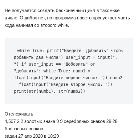
Не получается создать бесконечный цикл в таком-же
цикле. Ошибок нет, но программа просто пропускает часть
кода начиная со второго while.
while True: print("Введите 'Добавить' чтобы 
добавить два числа") user_input = input(": 
") if user_input == "Добавить" or 
"добавить": while True: numb1 = 
float(input("Введите первое число: ")) numb2 
= float(input("Введите второе число: ")) 
print(str(numb1), str(numb2))
Отслеживать
4,507 2 2 золотых знака 9 9 серебряных знаков 28 28
бронзовых знаков
задан 27 апр 2020 в 18:29