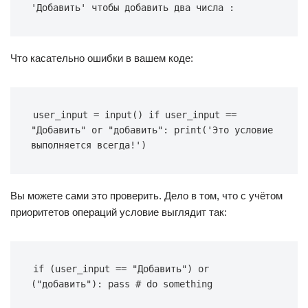
'Добавить' чтобы добавить два числа :
Что касательно ошибки в вашем коде:
user_input = input() if user_input == 
"Добавить" or "добавить": print('Это условие 
выполняется всегда!')
Вы можете сами это проверить. Дело в том, что с учётом
приоритетов операций условие выглядит так:
if (user_input == "Добавить") or 
("добавить"): pass # do something