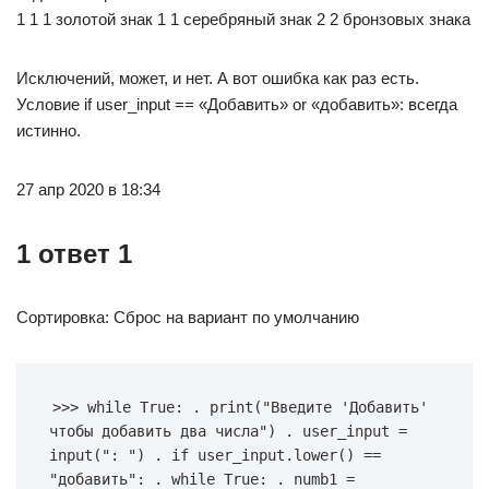
1 1 1 золотой знак 1 1 серебряный знак 2 2 бронзовых знака
Исключений, может, и нет. А вот ошибка как раз есть.
Условие if user_input == «Добавить» or «добавить»: всегда
истинно.
27 апр 2020 в 18:34
1 ответ 1
Сортировка: Сброс на вариант по умолчанию
>>> while True: . print("Введите 'Добавить' 
чтобы добавить два числа") . user_input = 
input(": ") . if user_input.lower() == 
"добавить": . while True: . numb1 = 