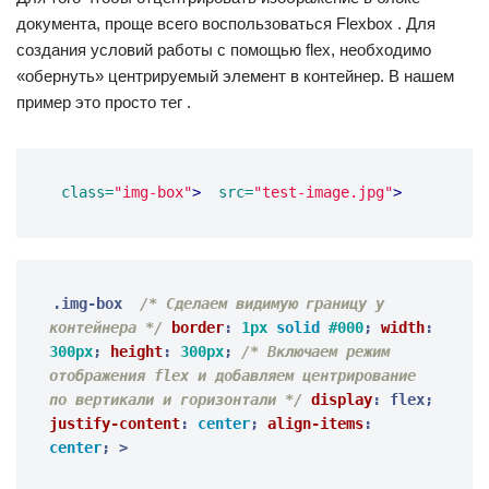
документа, проще всего воспользоваться Flexbox . Для
создания условий работы с помощью flex, необходимо
«обернуть» центрируемый элемент в контейнер. В нашем
пример это просто тег .
class=
"img-box"
>
src=
"test-image.jpg"
>
.img-box 
/* Сделаем видимую границу у 
контейнера */
border
:
1px
solid
#000
;
width
:
300px
;
height
:
300px
;
/* Включаем режим 
отображения flex и добавляем центрирование 
по вертикали и горизонтали */
display
:
flex
;
justify-content
:
center
;
align-items
:
center
;
>