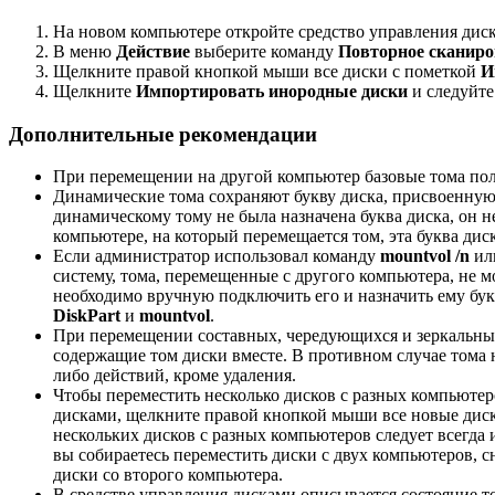
На новом компьютере откройте средство управления дис
В меню
Действие
выберите команду
Повторное сканиро
Щелкните правой кнопкой мыши все диски с пометкой
И
Щелкните
Импортировать инородные диски
и следуйте
Дополнительные рекомендации
При перемещении на другой компьютер базовые тома по
Динамические тома сохраняют букву диска, присвоенну
динамическому тому не была назначена буква диска, он 
компьютере, на который перемещается том, эта буква дис
Если администратор использовал команду
mountvol /n
ил
систему, тома, перемещенные с другого компьютера, не м
необходимо вручную подключить его и назначить ему бу
DiskPart
и
mountvol
.
При перемещении составных, чередующихся и зеркальных
содержащие том диски вместе. В противном случае тома н
либо действий, кроме удаления.
Чтобы переместить несколько дисков с разных компьютер
дисками, щелкните правой кнопкой мыши все новые дис
нескольких дисков с разных компьютеров следует всегда 
вы собираетесь переместить диски с двух компьютеров, с
диски со второго компьютера.
В средстве управления дисками описывается состояние т