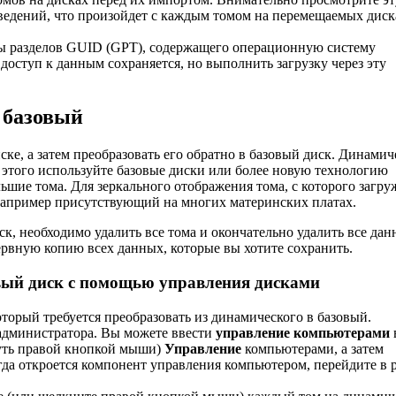
ведений, что произойдет с каждым томом на перемещаемых диск
цы разделов GUID (GPT), содержащего операционную систему
 доступ к данным сохраняется, но выполнить загрузку через эту
 базовый
иске, а затем преобразовать его обратно в базовый диск. Динамич
 этого используйте базовые диски или более новую технологию
ьшие тома. Для зеркального отображения тома, с которого загру
например присутствующий на многих материнских платах.
к, необходимо удалить все тома и окончательно удалить все дан
зервную копию всех данных, которые вы хотите сохранить.
овый диск с помощью управления дисками
оторый требуется преобразовать из динамического в базовый.
администратора. Вы можете ввести
управление компьютерами
нуть правой кнопкой мыши)
Управление
компьютерами, а затем
гда откроется компонент управления компьютером, перейдите в 