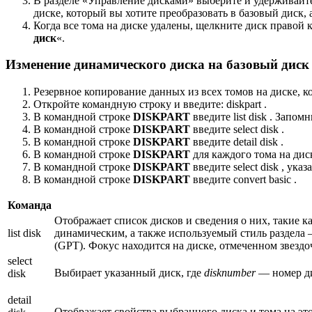
В разделе «Управление дисками» выберите и удерживай
диске, который вы хотите преобразовать в базовый диск,
Когда все тома на диске удалены, щелкните диск право
диск
«.
Изменение динамического диска на базовый дис
Резервное копирование данных из всех томов на диске, к
Откройте командную строку и введите: diskpart .
В командной строке
DISKPART
введите list disk . Запо
В командной строке
DISKPART
введите select disk .
В командной строке
DISKPART
введите detail disk .
В командной строке
DISKPART
для каждого тома на диске
В командной строке
DISKPART
введите select disk , ук
В командной строке
DISKPART
введите convert basic .
Команда
Отображает список дисков и сведения о них, такие ка
list disk
динамическим, а также используемый стиль раздела 
(GPT). Фокус находится на диске, отмеченном звездоч
select
Выбирает указанный диск, где
disknumber
— номер ди
disk
detail
Отображает свойства выбранного диска и тома на это