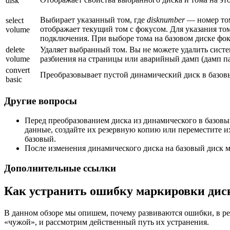
disk
Выбирает указанный том, где
disknumber
— номер том
select
отображает текущий том с фокусом. Для указания том
volume
подключения. При выборе тома на базовом диске фок
delete
Удаляет выбранный том. Вы не можете удалить сист
volume
разбиения на страницы или аварийный дамп (дамп па
convert
Преобразовывает пустой динамический диск в базов
basic
Другие вопросы
Перед преобразованием диска из динамического в базовы
данные, создайте их резервную копию или переместите их
базовый.
После изменения динамического диска на базовый диск мо
Дополнительные ссылки
Как устранить ошибку маркировки дис
В данном обзоре мы опишем, почему развиваются ошибки, в ре
«чужой», и рассмотрим действенный путь их устранения.