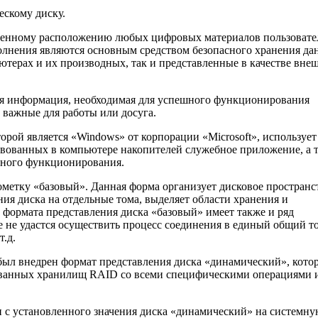
скому диску.
щенному расположению любых цифровых материалов пользовате
лнения являются основным средством безопасного хранения да
терах и их производных, так и представленные в качестве вне
ная информация, необходимая для успешного функционирования
 важные для работы или досуга.
рой является «Windows» от корпорации «Microsoft», использует
твованных в компьютере накопителей служебное приложение, а 
ьного функционирования.
ометку «базовый». Данная форма организует дисковое пространс
ия диска на отдельные тома, выделяет области хранения и
 формата представления диска «базовый» имеет также и ряд
е не удастся осуществить процесс соединения в единый общий т
.д.
был внедрен формат представления диска «динамический», кото
зованных хранилищ RAID со всеми специфическими операциями 
и с установленного значения диска «динамический» на системн