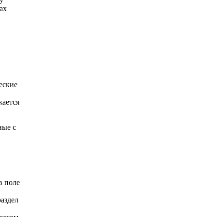
ах
еские
жается
ные с
в поле
раздел