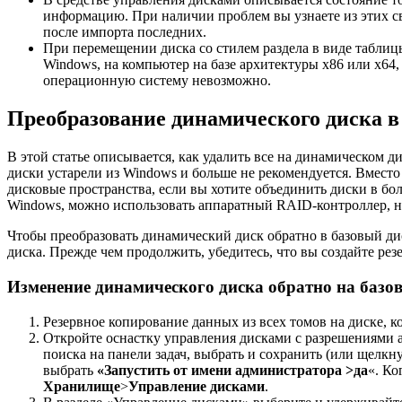
информацию. При наличии проблем вы узнаете из этих с
после импорта последних.
При перемещении диска со стилем раздела в виде табли
Windows, на компьютер на базе архитектуры x86 или x64,
операционную систему невозможно.
Преобразование динамического диска в
В этой статье описывается, как удалить все на динамическом д
диски устарели из Windows и больше не рекомендуется. Вместо
дисковые пространства, если вы хотите объединить диски в бол
Windows, можно использовать аппаратный RAID-контроллер, 
Чтобы преобразовать динамический диск обратно в базовый дис
диска. Прежде чем продолжить, убедитесь, что вы создайте ре
Изменение динамического диска обратно на баз
Резервное копирование данных из всех томов на диске, к
Откройте оснастку управления дисками с разрешениями 
поиска на панели задач, выбрать и сохранить (или щелк
выбрать
«Запустить от имени администратора >да
«. Ко
Хранилище
>
Управление дисками
.