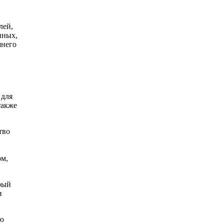
лей,
нных,
шнего
 для
также
тво
ом,
рый
и
ую