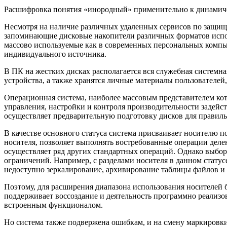
Расшифровка понятия «инородный» применительно к динамиче
Несмотря на наличие различных удаленных сервисов по защи
запоминающие дисковые накопители различных форматов испо
массово используемые как в современных персональных компью
индивидуального источника.
В ПК на жестких дисках располагается вся служебная систем
устройства, а также хранятся личные материалы пользователей,
Операционная система, наиболее массовым представителем кото
управления, настройки и контроля производительности задейс
осуществляет предварительную подготовку дисков для правил
В качестве основного статуса система присваивает носителю п
носителя, позволяет выполнять востребованные операции делен
осуществляет ряд других стандартных операций. Однако выбор
ограничений. Например, с разделами носителя в данном статус
недоступно зеркалирование, архивирование таблицы файлов и т
Поэтому, для расширения диапазона использования носителей 
поддерживает воссоздание и деятельность программно реали
встроенным функционалом.
Но система также подвержена ошибкам, и на смену маркировк