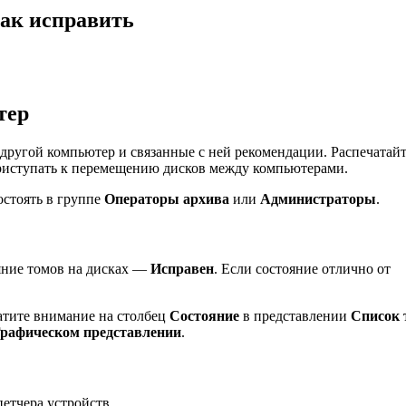
как исправить
тер
другой компьютер и связанные с ней рекомендации. Распечатайт
риступать к перемещению дисков между компьютерами.
стоять в группе
Операторы архива
или
Администраторы
.
яние томов на дисках —
Исправен
. Если состояние отлично от
тите внимание на столбец
Состояние
в представлении
Список 
рафическом представлении
.
петчера устройств.