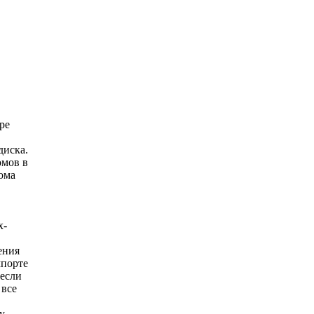
ре
диска.
омов в
ома
х-
ения
мпорте
 если
 все
у