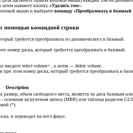
те (или щелкните правой кнопкой мыши) каждый том на динамич
 а затем нажмите кнопку
«Удалить том
«.
й кнопкой мыши и выберите
команду «Преобразовать в базовый
к с помощью командной строки
оторый требуется преобразовать из динамического в базовый.
мните номер диска, который требуется преобразовать в базовый.
 введите select volume= , а затем — delete volume .
азав при этом номер диска, который требуется преобразовать в баз
Description
к размер, объем свободного места, является ли диск базовым или
— основная загрузочная запись (MBR) или таблица разделов GU
кой (*).
ска, и переводит на него фокус.
м диске.