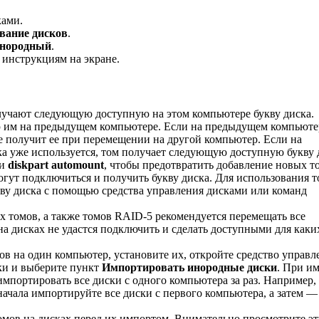
ками.
вание дисков
.
нородный
.
 инструкциям на экране.
лучают следующую доступную на этом компьютере букву диска.
ю им на предыдущем компьютере. Если на предыдущем компьюте
не получит ее при перемещении на другой компьютер. Если на
ка уже используется, том получает следующую доступную букву 
и
diskpart automount
, чтобы предотвратить добавление новых т
огут подключиться и получить букву диска. Для использования т
кву диска с помощью средства управления дисками или команд
 томов, а также томов RAID-5 рекомендуется перемещать все
а дисках не удастся подключить и сделать доступными для каки
ов на один компьютер, установите их, откройте средство управл
ки и выберите пункт
Импортировать инородные диски
. При и
импортировать все диски с одного компьютера за раз. Например,
начала импортируйте все диски с первого компьютера, а затем —
омов на дисках перед их импортом. Внимательно просмотрите эт