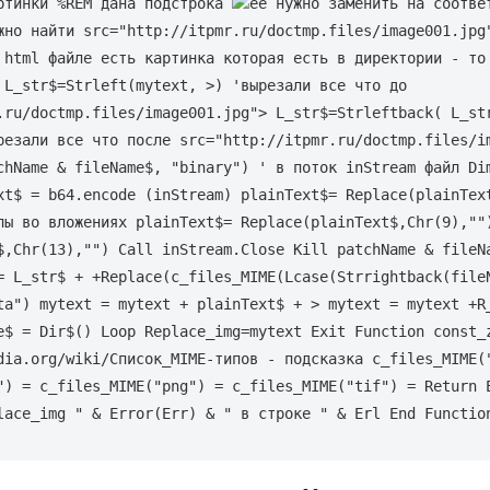
ртинки %REM дана подстрока 
ее нужно заменить на соответ
жно найти src="http://itpmr.ru/doctmp.files/image001.jpg"
 html файле есть картинка которая есть в директории - то 
 L_str$=Strleft(mytext, >) 'вырезали все что до 
.ru/doctmp.files/image001.jpg"> L_str$=Strleftback( L_str
резали все что после src="http://itpmr.ru/doctmp.files/im
chName & fileName$, "binary") ' в поток inStream файл Dim
xt$ = b64.encode (inStream) plainText$= Replace(plainText
лы во вложениях plainText$= Replace(plainText$,Chr(9),"")
$,Chr(13),"") Call inStream.Close Kill patchName & fileNa
= L_str$ + +Replace(c_files_MIME(Lcase(Strrightback(fileN
ta") mytext = mytext + plainText$ + > mytext = mytext +R_
e$ = Dir$() Loop Replace_img=mytext Exit Function const_z
dia.org/wiki/Список_MIME-типов - подсказка c_files_MIME("
") = c_files_MIME("png") = c_files_MIME("tif") = Return E
lace_img " & Error(Err) & " в строке " & Erl End Functio