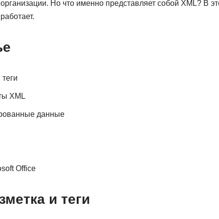
организации. Но что именно представляет собой XML? В эт
 работает.
ье
 теги
ты XML
рованные данные
oft Office
зметка и теги