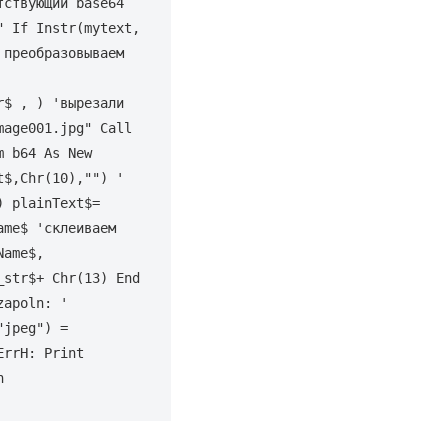
ствующий base64 
 If Instr(mytext, 
преобразовываем 
$ , ) 'вырезали 
age001.jpg" Call 
 b64 As New 
$,Chr(10),"") ' 
 plainText$= 
me$ 'склеиваем 
ame$, 
str$+ Chr(13) End 
apoln: ' 
jpeg") = 
rrH: Print 
n