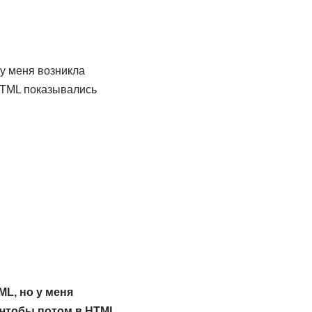
 у меня возникла
 HTML показывались
ML, но у меня
, чтобы потом в HTML