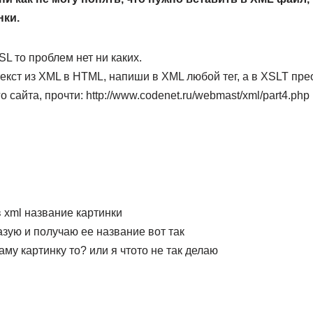
нки.
L то проблем нет ни каких.
екст из XML в HTML, напиши в XML любой тег, а в XSLT прео
о сайта, прочти: http://www.codenet.ru/webmast/xml/part4.php
в xml название картинки
зую и получаю ее название вот так
аму картинку то? или я чтото не так делаю