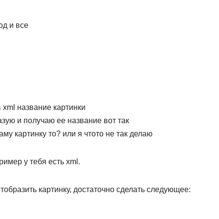
од и все
в xml название картинки
зую и получаю ее название вот так
аму картинку то? или я чтото не так делаю
ример у тебя есть xml.
отобразить картинку, достаточно сделать следующее: