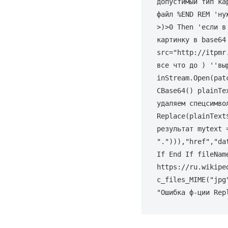
допустимый тип ка
файл %END REM 'ну
>)>0 Then 'если в
картинку в base64
src="http://itpmr
все что до 
) ''вы
inStream.Open(pat
CBase64() plainTe
удаляем спецсимво
Replace(plainText
результат mytext 
"."))),"href","da
If End If fileNam
https://ru.wikipe
c_files_MIME("jpg
"Ошибка ф-ции Rep