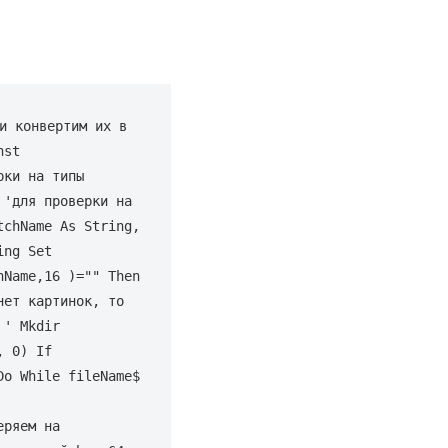
 конвертим их в 
st 
ки на типы 
'для проверки на 
chName As String, 
ng Set 
Name,16 )="" Then 
ет картинок, то 
' Mkdir 
 0) If 
o While fileName$ 
ряем на 