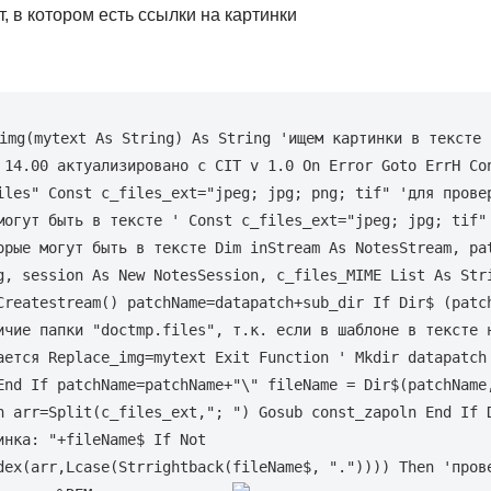
, в котором есть ссылки на картинки
img(mytext As String) As String 'ищем картинки в тексте и
 14.00 актуализировано с CIT v 1.0 On Error Goto ErrH Con
iles" Const c_files_ext="jpeg; jpg; png; tif" 'для провер
могут быть в тексте ' Const c_files_ext="jpeg; jpg; tif" 
орые могут быть в тексте Dim inStream As NotesStream, pat
g, session As New NotesSession, c_files_MIME List As Stri
Createstream() patchName=datapatch+sub_dir If Dir$ (patch
ичие папки "doctmp.files", т.к. если в шаблоне в тексте н
ается Replace_img=mytext Exit Function ' Mkdir datapatch 
End If patchName=patchName+"\" fileName = Dir$(patchName,
n arr=Split(c_files_ext,"; ") Gosub const_zapoln End If D
инка: "+fileName$ If Not 
dex(arr,Lcase(Strrightback(fileName$, ".")))) Then 'прове