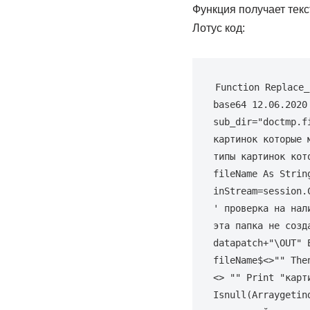
Функция получает текст
Лотус код:
Function Replace_
base64 12.06.2020
sub_dir="doctmp.f
картинок которые 
типы картинок кот
fileName As Strin
inStream=session.
' проверка на нал
эта папка не созд
datapatch+"\OUT" 
fileName$<>"" The
<> "" Print "карт
Isnull(Arraygetin