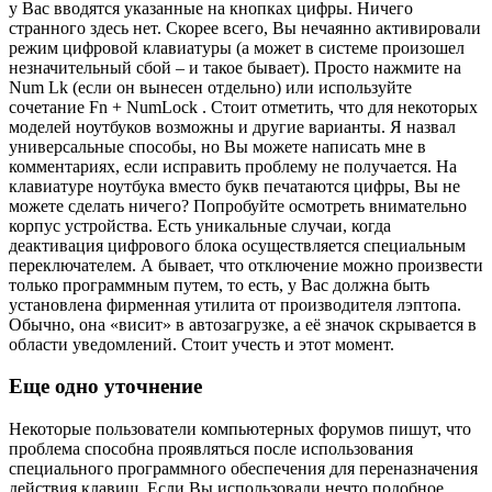
у Вас вводятся указанные на кнопках цифры. Ничего
странного здесь нет. Скорее всего, Вы нечаянно активировали
режим цифровой клавиатуры (а может в системе произошел
незначительный сбой – и такое бывает). Просто нажмите на
Num Lk (если он вынесен отдельно) или используйте
сочетание Fn + NumLock . Стоит отметить, что для некоторых
моделей ноутбуков возможны и другие варианты. Я назвал
универсальные способы, но Вы можете написать мне в
комментариях, если исправить проблему не получается. На
клавиатуре ноутбука вместо букв печатаются цифры, Вы не
можете сделать ничего? Попробуйте осмотреть внимательно
корпус устройства. Есть уникальные случаи, когда
деактивация цифрового блока осуществляется специальным
переключателем. А бывает, что отключение можно произвести
только программным путем, то есть, у Вас должна быть
установлена фирменная утилита от производителя лэптопа.
Обычно, она «висит» в автозагрузке, а её значок скрывается в
области уведомлений. Стоит учесть и этот момент.
Еще одно уточнение
Некоторые пользователи компьютерных форумов пишут, что
проблема способна проявляться после использования
специального программного обеспечения для переназначения
действия клавиш. Если Вы использовали нечто подобное,