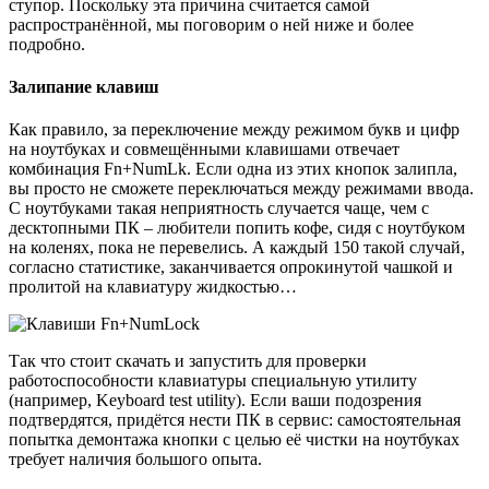
ступор. Поскольку эта причина считается самой
распространённой, мы поговорим о ней ниже и более
подробно.
Залипание клавиш
Как правило, за переключение между режимом букв и цифр
на ноутбуках и совмещёнными клавишами отвечает
комбинация Fn+NumLk. Если одна из этих кнопок залипла,
вы просто не сможете переключаться между режимами ввода.
С ноутбуками такая неприятность случается чаще, чем с
десктопными ПК – любители попить кофе, сидя с ноутбуком
на коленях, пока не перевелись. А каждый 150 такой случай,
согласно статистике, заканчивается опрокинутой чашкой и
пролитой на клавиатуру жидкостью…
Так что стоит скачать и запустить для проверки
работоспособности клавиатуры специальную утилиту
(например, Keyboard test utility). Если ваши подозрения
подтвердятся, придётся нести ПК в сервис: самостоятельная
попытка демонтажа кнопки с целью её чистки на ноутбуках
требует наличия большого опыта.