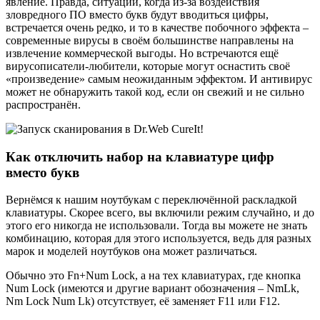
явление. Правда, ситуации, когда из-за воздействия
зловредного ПО вместо букв будут вводиться цифры,
встречается очень редко, и то в качестве побочного эффекта –
современные вирусы в своём большинстве направлены на
извлечение коммерческой выгоды. Но встречаются ещё
вирусописатели-любители, которые могут оснастить своё
«произведение» самым неожиданным эффектом. И антивирус
может не обнаружить такой код, если он свежий и не сильно
распространён.
Как отключить набор на клавиатуре цифр
вместо букв
Вернёмся к нашим ноутбукам с переключённой раскладкой
клавиатуры. Скорее всего, вы включили режим случайно, и до
этого его никогда не использовали. Тогда вы можете не знать
комбинацию, которая для этого используется, ведь для разных
марок и моделей ноутбуков она может различаться.
Обычно это Fn+Num Lock, а на тех клавиатурах, где кнопка
Num Lock (имеются и другие вариант обозначения – NmLk,
Nm Lock Num Lk) отсутствует, её заменяет F11 или F12.