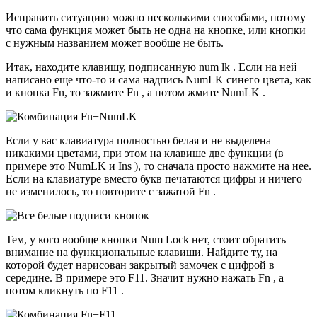
Исправить ситуацию можно несколькими способами, потому
что сама функция может быть не одна на кнопке, или кнопки
с нужным названием может вообще не быть.
Итак, находите клавишу, подписанную num lk . Если на ней
написано еще что-то и сама надпись NumLK синего цвета, как
и кнопка Fn, то зажмите Fn , а потом жмите NumLK .
Если у вас клавиатура полностью белая и не выделена
никакими цветами, при этом на клавише две функции (в
примере это NumLK и Ins ), то сначала просто нажмите на нее.
Если на клавиатуре вместо букв печатаются цифры и ничего
не изменилось, то повторите с зажатой Fn .
Тем, у кого вообще кнопки Num Lock нет, стоит обратить
внимание на функциональные клавиши. Найдите ту, на
которой будет нарисован закрытый замочек с цифрой в
середине. В примере это F11. Значит нужно нажать Fn , а
потом кликнуть по F11 .