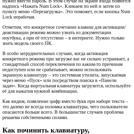
нужно ввести пароль. В этом случае на экране входа появится
надпись «Нажать Num Lock». Кликаем по ней и затем по
пункту меню «Перезагрузка». Это поможет, если кнопка Num
Lock нерабочая.
Отметим, что конкретное сочетание клавиш для активации/
деактивации режима можно узнать из документации
ноутбука, а при её отсутствии – в интернете. Нужно только
знать модель своего ПК.
В особо затруднительных случаях, когда активация
конкретного режима при загрузке вас не сильно устраивает, а
стандартный способ переключения по каким-то причинам
недоступен или не срабатывает, можно использовать
экранную клавиатуру – это системная утилита, запускаемая
через меню «Пуск» или посредством поиска в «Панели
задач». Когда виртуальная клавиатура загрузится, используйте
её для нажатия нужной комбинации.
Как видим, появление цифр вместо букв при наборе текста –
это далеко не всегда поломка клавиатуры, чего пользователи
опасаются больше всего. В большинстве случаев проблема
решаема собственными силами.
Как починить клавиатуру,