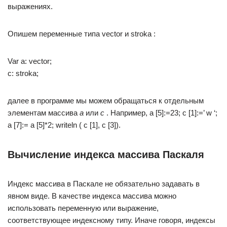
выражениях.
Опишем переменные типа vector и stroka :
Var a: vector;
c: stroka;
далее в программе мы можем обращаться к отдельным
элементам массива
a
или
c
. Например, a [5]:=23; c [1]:=’ w ‘;
a [7]:= a [5]*2; writeln ( c [1], c [3]).
Вычисление индекса массива Паскаля
Индекс массива в Паскале не обязательно задавать в
явном виде. В качестве индекса массива можно
использовать переменную или выражение,
соответствующее индексному типу. Иначе говоря, индексы