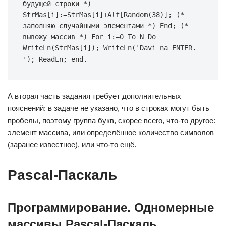
будущей строки *) 
StrMas[i]:=StrMas[i]+Alf[Random(38)]; (* 
заполняю случайными элементами *) End; (* 
вывожу массив *) For i:=0 To N Do 
WriteLn(StrMas[i]); WriteLn('Davi na ENTER. 
'); ReadLn; end.
А вторая часть задания требует дополнительных
пояснений: в задаче не указано, что в строках могут быть
пробелы, поэтому группа букв, скорее всего, что-то другое:
элемент массива, или определённое количество символов
(заранее известное), или что-то ещё.
Pascal-Паскаль
Программирование. Одномерные
массивы Pascal-Паскаль