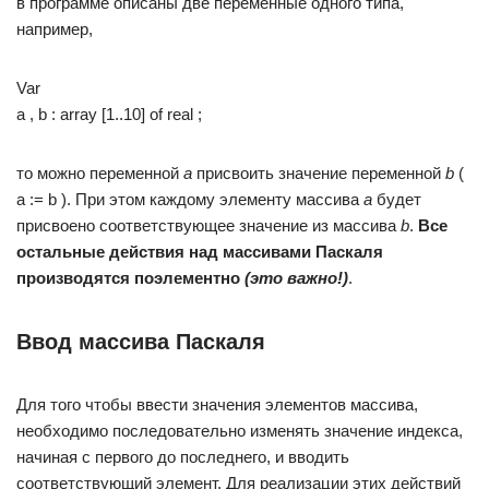
в программе описаны две переменные одного типа,
например,
Var
a , b : array [1..10] of real ;
то можно переменной
a
присвоить значение переменной
b
(
a := b ). При этом каждому элементу массива
a
будет
присвоено соответствующее значение из массива
b
.
Все
остальные действия над массивами Паскаля
производятся поэлементно
(это важно!)
.
Ввод массива Паскаля
Для того чтобы ввести значения элементов массива,
необходимо последовательно изменять значение индекса,
начиная с первого до последнего, и вводить
соответствующий элемент. Для реализации этих действий