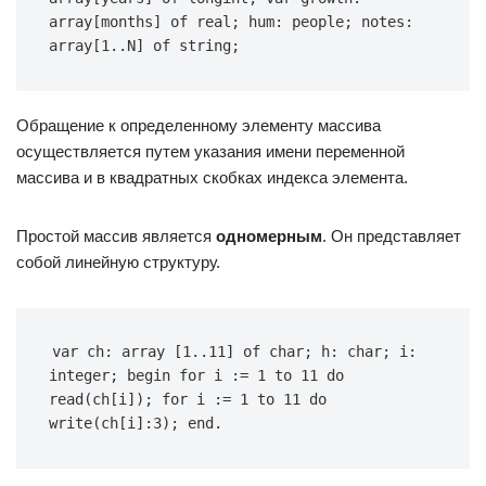
array[months] of real; hum: people; notes: 
array[1..N] of string;
Обращение к определенному элементу массива
осуществляется путем указания имени переменной
массива и в квадратных скобках индекса элемента.
Простой массив является
одномерным
. Он представляет
собой линейную структуру.
var ch: array [1..11] of char; h: char; i: 
integer; begin for i := 1 to 11 do 
read(ch[i]); for i := 1 to 11 do 
write(ch[i]:3); end.