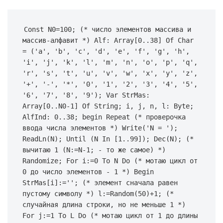
Const N0=100; (* число элементов массива и 
массив-алфавит *) Alf: Array[0..38] Of Char 
= ('a', 'b', 'c', 'd', 'e', 'f', 'g', 'h', 
'i', 'j', 'k', 'l', 'm', 'n', 'o', 'p', 'q', 
'r', 's', 't', 'u', 'v', 'w', 'x', 'y', 'z', 
'+', '-', '*', '0', '1', '2', '3', '4', '5', 
'6', '7', '8', '9'); Var StrMas: 
Array[0..N0-1] Of String; i, j, n, l: Byte; 
AlfInd: 0..38; begin Repeat (* проверочка 
ввода числа элементов *) Write('N = '); 
ReadLn(N); Until (N In [1..99]); Dec(N); (* 
вычитаю 1 (N:=N-1; - то же самое) *) 
Randomize; For i:=0 To N Do (* мотаю цикл от 
0 до число элементов - 1 *) Begin 
StrMas[i]:=''; (* элемент сначала равен 
пустому символу *) l:=Random(50)+1; (* 
случайная длина строки, но не меньше 1 *) 
For j:=1 To L Do (* мотаю цикл от 1 до длины 