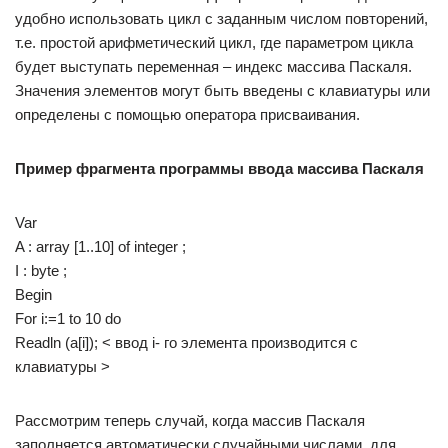
удобно использовать цикл с заданным числом повторений,
т.е. простой арифметический цикл, где параметром цикла
будет выступать переменная – индекс массива Паскаля.
Значения элементов могут быть введены с клавиатуры или
определены с помощью оператора присваивания.
Пример фрагмента программы ввода массива Паскаля
Var
A : array [1..10] of integer ;
I : byte ;
Begin
For i:=1 to 10 do
Readln (a[i]); < ввод i- го элемента производится с
клавиатуры >
Рассмотрим теперь случай, когда массив Паскаля
заполняется автоматически случайными числами, для