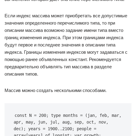
Если индекс массива может приобретать все допустимые
значения определенного перечислимого типа, то при
описании массива возможно задание имени типа вместо
границ изменения индекса. При этом границами индекса
будут первое и последнее значения в описании типа
индекса. Границы изменения индексов могут задаваться с
помощью ранее объявленных констант. Рекомендуется
предварительно объявлять тип массива в разделе
описания типов.
Массив можно создать несколькими способами.
const N = 200; type months = (jan, feb, mar, 
apr, may, jun, jul, aug, sep, oct, nov, 
dec); years = 1900..2100; people = 
array[years] of longint; var growth: 