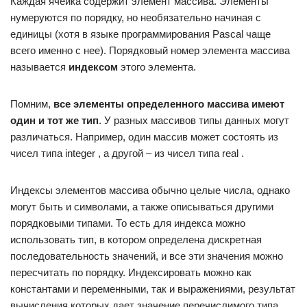
Каждая ячейка содержит элемент массива. Элементы
нумеруются по порядку, но необязательно начиная с
единицы (хотя в языке программирования Pascal чаще
всего именно с нее). Порядковый номер элемента массива
называется
индексом
этого элемента.
Помним,
все элементы определенного массива имеют
один и тот же тип
. У разных массивов типы данных могут
различаться. Например, один массив может состоять из
чисел типа integer , а другой – из чисел типа real .
Индексы элементов массива обычно целые числа, однако
могут быть и символами, а также описываться другими
порядковыми типами. То есть для индекса можно
использовать тип, в котором определена дискретная
последовательность значений, и все эти значения можно
пересчитать по порядку. Индексировать можно как
константами и переменными, так и выражениями, результат
вычисления которых дает значение перечислимого типа.