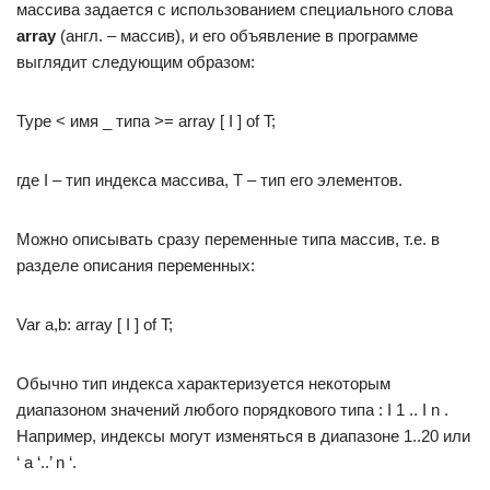
массива задается с использованием специального слова
array
(англ. – массив), и его объявление в программе
выглядит следующим образом:
Type < имя _ типа >= array [ I ] of T;
где I – тип индекса массива, T – тип его элементов.
Можно описывать сразу переменные типа массив, т.е. в
разделе описания переменных:
Var a,b: array [ I ] of T;
Обычно тип индекса характеризуется некоторым
диапазоном значений любого порядкового типа : I 1 .. I n .
Например, индексы могут изменяться в диапазоне 1..20 или
‘ a ‘..’ n ‘.