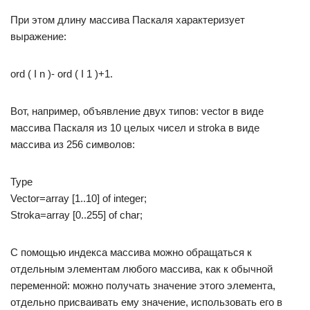
При этом длину массива Паскаля характеризует
выражение:
ord ( I n )- ord ( I 1 )+1.
Вот, например, объявление двух типов: vector в виде
массива Паскаля из 10 целых чисел и stroka в виде
массива из 256 символов:
Type
Vector=array [1..10] of integer;
Stroka=array [0..255] of char;
С помощью индекса массива можно обращаться к
отдельным элементам любого массива, как к обычной
переменной: можно получать значение этого элемента,
отдельно присваивать ему значение, использовать его в