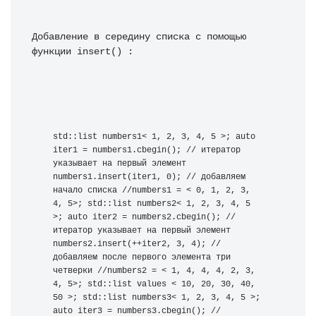
Добавление в середину списка с помощью 
функции insert() :
std::list numbers1< 1, 2, 3, 4, 5 >; auto 
iter1 = numbers1.cbegin(); // итератор 
указывает на первый элемент 
numbers1.insert(iter1, 0); // добавляем 
начало списка //numbers1 = < 0, 1, 2, 3, 
4, 5>; std::list numbers2< 1, 2, 3, 4, 5 
>; auto iter2 = numbers2.cbegin(); // 
итератор указывает на первый элемент 
numbers2.insert(++iter2, 3, 4); // 
добавляем после первого элемента три 
четверки //numbers2 = < 1, 4, 4, 4, 2, 3, 
4, 5>; std::list values < 10, 20, 30, 40, 
50 >; std::list numbers3< 1, 2, 3, 4, 5 >; 
auto iter3 = numbers3.cbegin(); // 