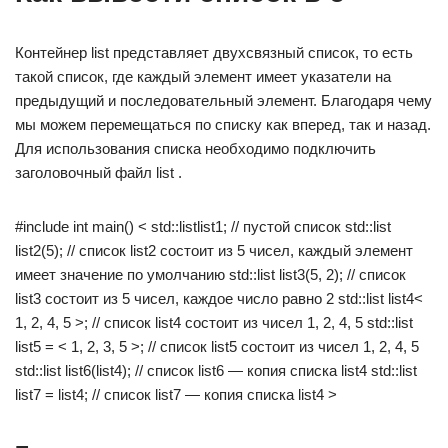
Контейнер list представляет двухсвязный список, то есть
такой список, где каждый элемент имеет указатели на
предыдущий и последовательный элемент. Благодаря чему
мы можем перемещаться по списку как вперед, так и назад.
Для использования списка необходимо подключить
заголовочный файл list .
#include int main() < std::listlist1; // пустой список std::list
list2(5); // список list2 состоит из 5 чисел, каждый элемент
имеет значение по умолчанию std::list list3(5, 2); // список
list3 состоит из 5 чисел, каждое число равно 2 std::list list4<
1, 2, 4, 5 >; // список list4 состоит из чисел 1, 2, 4, 5 std::list
list5 = < 1, 2, 3, 5 >; // список list5 состоит из чисел 1, 2, 4, 5
std::list list6(list4); // список list6 — копия списка list4 std::list
list7 = list4; // список list7 — копия списка list4 >