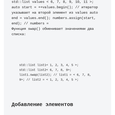
std::list values < 6, 7, 8, 9, 10, 11 >; 
auto start = ++values.begin(); // итератор 
указывает на второй элемент из values auto 
end = values.end(); numbers.assign(start, 
Функция swap() обменивает значениями два 
списка:
std::list list1< 1, 2, 3, 4, 5 >; 
std::list list2< 6, 7, 8, 9>; 
list1.swap(list2); // list1 = < 6, 7, 8, 
9>; // list2 = < 1, 2, 3, 4, 5 >;
Добавление элементов