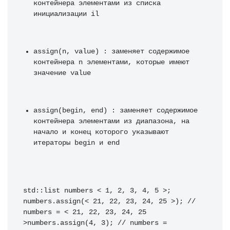
контейнера элементами из списка 
инициализации il
assign(n, value) : заменяет содержимое 
контейнера n элементами, которые имеют 
значение value
assign(begin, end) : заменяет содержимое 
контейнера элементами из диапазона, на 
начало и конец которого указывают 
итераторы begin и end
std::list numbers < 1, 2, 3, 4, 5 >; 
numbers.assign(< 21, 22, 23, 24, 25 >); // 
numbers = < 21, 22, 23, 24, 25 
>numbers.assign(4, 3); // numbers = 