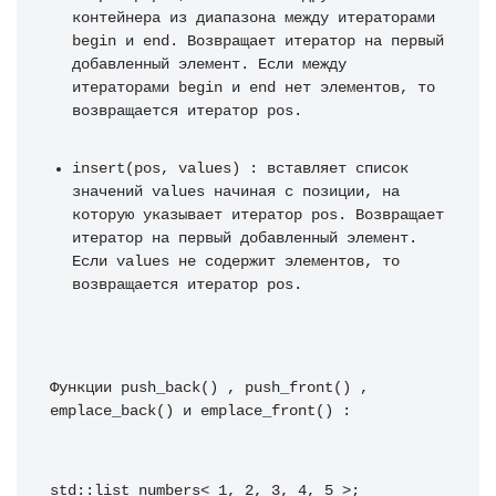
контейнера из диапазона между итераторами 
begin и end. Возвращает итератор на первый 
добавленный элемент. Если между 
итераторами begin и end нет элементов, то 
возвращается итератор pos.
insert(pos, values) : вставляет список 
значений values начиная с позиции, на 
которую указывает итератор pos. Возвращает 
итератор на первый добавленный элемент. 
Если values не содержит элементов, то 
возвращается итератор pos.
Функции push_back() , push_front() , 
emplace_back() и emplace_front() :
std::list numbers< 1, 2, 3, 4, 5 >; 