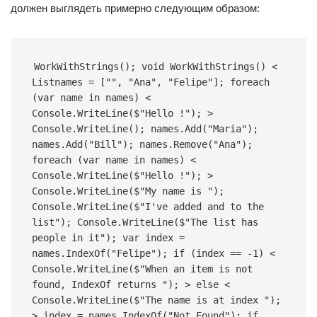
должен выглядеть примерно следующим образом:
WorkWithStrings(); void WorkWithStrings() < 
Listnames = ["", "Ana", "Felipe"]; foreach 
(var name in names) < 
Console.WriteLine($"Hello !"); > 
Console.WriteLine(); names.Add("Maria"); 
names.Add("Bill"); names.Remove("Ana"); 
foreach (var name in names) < 
Console.WriteLine($"Hello !"); > 
Console.WriteLine($"My name is "); 
Console.WriteLine($"I've added and to the 
list"); Console.WriteLine($"The list has 
people in it"); var index = 
names.IndexOf("Felipe"); if (index == -1) < 
Console.WriteLine($"When an item is not 
found, IndexOf returns "); > else < 
Console.WriteLine($"The name is at index "); 
> index = names.IndexOf("Not Found"); if 