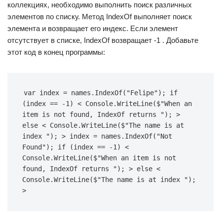
коллекциях, необходимо выполнить поиск различных
элементов по списку. Метод IndexOf выполняет поиск
элемента и возвращает его индекс. Если элемент
отсутствует в списке, IndexOf возвращает -1 . Добавьте
этот код в конец программы:
var index = names.IndexOf("Felipe"); if 
(index == -1) < Console.WriteLine($"When an 
item is not found, IndexOf returns "); > 
else < Console.WriteLine($"The name is at 
index "); > index = names.IndexOf("Not 
Found"); if (index == -1) < 
Console.WriteLine($"When an item is not 
found, IndexOf returns "); > else < 
Console.WriteLine($"The name is at index "); 
>