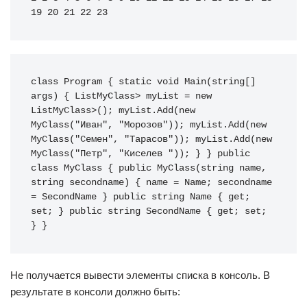
19 20 21 22 23
class
 Program 
{
static
void
 Main
(
string
[
]
args
)
{
 List
MyClass
>
 myList 
=
new
List
MyClass
>
(
)
;
 myList
.
Add
(
new
MyClass
(
"Иван"
, 
"Морозов"
)
)
;
 myList
.
Add
(
new
MyClass
(
"Семен"
, 
"Тарасов"
)
)
;
 myList
.
Add
(
new
MyClass
(
"Петр"
, 
"Киселев "
)
)
;
}
}
public
class
 MyClass 
{
public
 MyClass
(
string
 name, 
string
 secondname
)
{
 name 
=
 Name
;
 secondname 
=
 SecondName 
}
public
string
 Name 
{
get
;
set
;
}
public
string
 SecondName 
{
get
;
set
;
}
}
Не получается вывести элементы списка в консоль. В
результате в консоли должно быть: