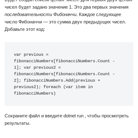
чисел будет задано значение 1. Это два первых значения
последовательности Фибоначчи
. Каждое следующее
число Фибоначчи — это сумма двух предыдущих чисел.
Добавьте этот код:
var previous = 
fibonacciNumbers[fibonacciNumbers.Count - 
1]; var previous2 = 
fibonacciNumbers[fibonacciNumbers.Count - 
2]; fibonacciNumbers.Add(previous + 
previous2); foreach (var item in 
fibonacciNumbers)
Сохраните файл и введите dotnet run , чтобы просмотреть
результаты.