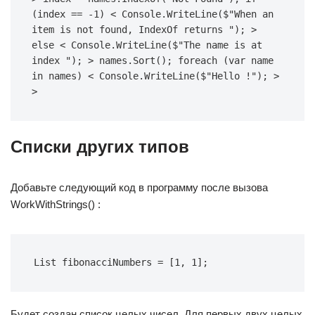
(index == -1) < Console.WriteLine($"When an 
item is not found, IndexOf returns "); > 
else < Console.WriteLine($"The name is at 
index "); > names.Sort(); foreach (var name 
in names) < Console.WriteLine($"Hello !"); > 
>
Списки других типов
Добавьте следующий код в программу после вызова
WorkWithStrings() :
List fibonacciNumbers = [1, 1];
Будет создан список целых чисел. Для первых двух целых