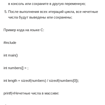
в консоль или сохраните в другую переменную;
После выполнения всех итераций цикла, все нечетные
числа будут выведены или сохранены;
Пример кода на языке C:
#include
int main()
int numbers[] = ;
int length = sizeof(numbers) / sizeof(numbers[0]);
printf(«Нечетные числа в массиве: