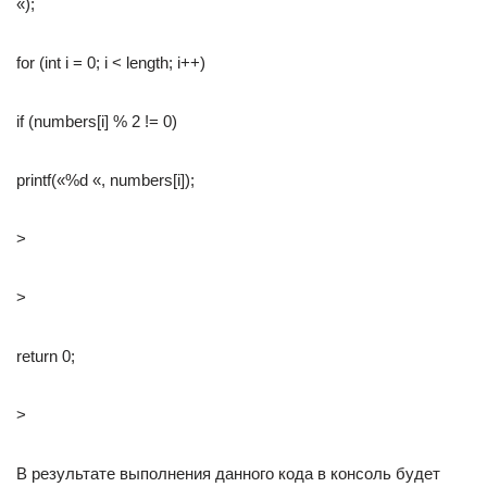
«);
for (int i = 0; i < length; i++)
if (numbers[i] % 2 != 0)
printf(«%d «, numbers[i]);
>
>
return 0;
>
В результате выполнения данного кода в консоль будет