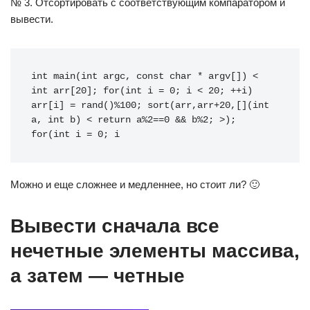
№ 3. Отсортировать с соответствующим компаратором и
вывести.
int main(int argc, const char * argv[]) < 
int arr[20]; for(int i = 0; i < 20; ++i) 
arr[i] = rand()%100; sort(arr,arr+20,[](int 
a, int b) < return a%2==0 && b%2; >); 
for(int i = 0; i
Можно и еще сложнее и медленнее, но ст
о
ит ли? 🙂
Вывести сначала все
нечетные элементы массива,
а затем — четные