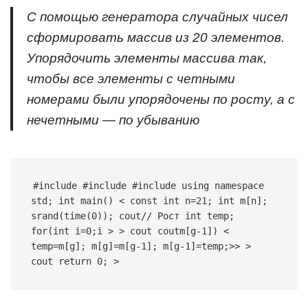
С помощью генератора случайных чисел
сформировать массив из 20 элементов.
Упорядочить элементы массива так,
чтобы все элементы с четными
номерами были упорядочены по росту, а с
нечетными — по убыванию
#include #include #include using namespace 
std; int main() < const int n=21; int m[n]; 
srand(time(0)); cout// Рост int temp; 
for(int i=0;i 
> > cout coutm[g-1]) < 
temp=m[g]; m[g]=m[g-1]; m[g-1]=temp;>> > 
cout return 0; >