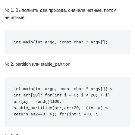
№ 1. Выполнить два прохода, сначала четные, потом
нечетные.
int main(int argc, const char * argv[])
№ 2. partition или stable_partition
int main(int argc, const char * argv[]) < 
int arr[20]; for(int i = 0; i < 20; ++i) 
arr[i] = rand()%100; 
stable_partition(arr,arr+20,[](int a) < 
return a%2==0; >); for(int i = 0; i