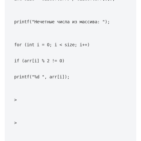
printf("Нечетные числа из массива: ");
for (int i = 0; i < size; i++) 
if (arr[i] % 2 != 0) 
printf("%d ", arr[i]);
>
>