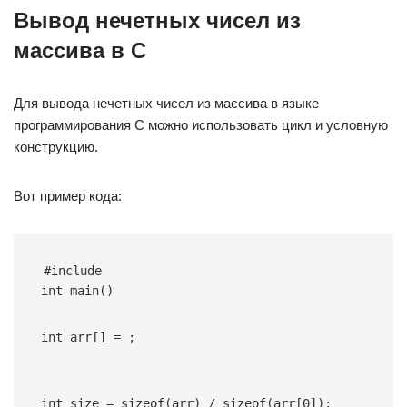
Вывод нечетных чисел из
массива в C
Для вывода нечетных чисел из массива в языке
программирования C можно использовать цикл и условную
конструкцию.
Вот пример кода:
#include 
int main() 
int arr[] = ;
int size = sizeof(arr) / sizeof(arr[0]);