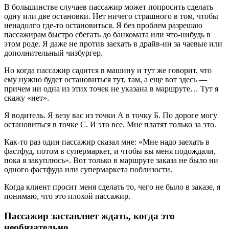
В большинстве случаев пассажир может попросить сделать
одну или две остановки. Нет ничего страшного в том, чтобы
ненадолго где-то остановиться. Я без проблем разрешаю
пассажирам быстро сбегать до банкомата или что-нибудь в
этом роде. Я даже не против заехать в драйв-ин за чаевые или
дополнительный чизбургер.
Но когда пассажир садится в машину и тут же говорит, что
ему нужно будет остановиться тут, там, а еще вот здесь —
причем ни одна из этих точек не указана в маршруте… Тут я
скажу «нет».
Я водитель. Я везу вас из точки А в точку Б. По дороге могу
остановиться в точке С. И это все. Мне платят только за это.
Как-то раз один пассажир сказал мне: «Мне надо заехать в
фастфуд, потом в супермаркет, и чтобы вы меня подождали,
пока я закуплюсь». Вот только в маршруте заказа не было ни
одного фастфуда или супермаркета поблизости.
Когда клиент просит меня сделать то, чего не было в заказе, я
понимаю, что это плохой пассажир.
Пассажир заставляет ждать, когда это
необязательно