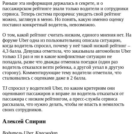
Раньше эта информация держалась в секрете, и о
пассажирском рейтинге знали только водители и сотрудники
сервиса. Теперь система прозрачна: увидеть свой рейтинг
можно, заглянув в меню. Но понять, какую именно оценку
поставил конкретный водитель, невозможно.
О том, какой рейтинг считать низким, единого мнения нет. На
форуме Uber одна из пользовательниц описала ситуацию,
когда водитель спросил, почему у неё такой низкий рейтинг –
4,3 балла. Девушка отметила, что заказывала автомобили Uber
только 13 раз и ни в какие конфликтные ситуации не
попадала, разве что дважды отменяла поездки (один раз
водитель отказался везти ребенка, а другой уехал в другую
сторону). Комментирующие тему водители отметили, что
сталкивались с оценками даже в 2 балла.
TJ спросил у водителей Uber, по каким критериям они
оценивают пассажиров и вправе ли водитель отказаться от
пассажира с низким рейтингом, а пресс-служба сервиса
рассказала, что нужно делать, чтобы не впасть в немилость
своих сотрудников.
Алексей Спирин
Водитель Uber, Краснодар