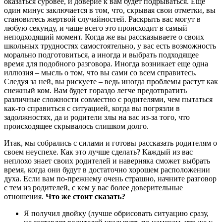
оказаться суровее, и доверие к вам будет подрываться. Еще
один минус заключается в том, что, скрывая свои отметки, вы
становитесь жертвой случайностей. Раскрыть вас могут в
любую секунду, и чаще всего это происходит в самый
неподходящий момент. Когда же вы рассказываете о своих
школьных трудностях самостоятельно, у вас есть возможность
морально подготовиться, а иногда и выбрать подходящее
время для подобного разговора. Иногда возникает еще одна
иллюзия – мысль о том, что вы сами со всем справитесь.
Следуя за ней, вы рискуете – ведь иногда проблемы растут как
снежный ком. Вам будет гораздо легче предотвратить
различные сложности совместно с родителями, чем пытаться
как-то справиться с ситуацией, когда вы погрязли в
задолжностях, да и родители злы на вас из-за того, что
происходящее скрывалось слишком долго.
Итак, мы собрались с силами и готовы рассказать родителям о
своем неуспехе. Как это лучше сделать? Каждый из вас
неплохо знает своих родителей и наверняка сможет выбрать
время, когда они будут в достаточно хорошем расположении
духа. Если вам по-прежнему очень страшно, начните разговор
с тем из родителей, с кем у вас более доверительные
отношения.
Что же стоит сказать?
Я получил двойку (лучше обрисовать ситуацию сразу,