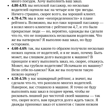
много поездок. Хочу выполнить ваш заказ.
4.80-4.93:
вы неплохой пассажир, но несколько
водителей оценили вас на четыре или три звезды.
Ничего страшно, скорее всего, вы хороший клиент.
4.70-4.79:
мы в зоне «неопределенности» в плане
рейтинга. Возможно, вы все-таки хороший пассажир —
я возил много клиентов с рейтингом 4,7, и это были
прекрасные люди — но, вероятно, однажды вы сделали
что-то, что не понравилось нескольким водителям. Что
же вы натворили? Я выполню ваш заказ, но буду
осторожен.
4.60-4.69:
так, вы каким-то образом получили несколько
низких оценок от водителей, и я не знаю, почему. Быть
может, вы слишком долго выходили к машине? В
принципе я могу выполнить заказ, но, скорее, откажусь.
Может, вы грубили водителям? Испачкали их машину?
Вели себя по-хамски? Как же вы получили такую
низкую оценку?
4.50-4.59:
у вас кошмарный рейтинг, а значит, вы
сделали что-то, что разозлило многих водителей.
Наверное, вас стошнило в машине. Я точно не буду
выполнять ваш заказ в позднее время, чтобы не
рисковать лишний раз чистотой своей машины — так
что, скорее всего, вам придется долго ждать такси. Я
дважды принимал заказ от клиентов с таким низким