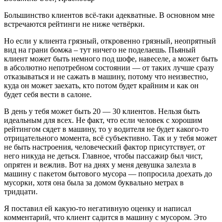
Большинство клиентов всё-таки адекватные. В основном мне
встречаются рейтинги не ниже четвёрки.
Но если у клиента грязный, откровенно грязный, неопрятный
вид на грани бомжа – тут ничего не поделаешь. Пьяный
клиент может быть немного под шофе, навеселе, а может быть
в абсолютно непотребном состоянии — от таких лучше сразу
отказываться и не сажать в машину, потому что неизвестно,
куда он может заехать, кто потом будет крайним и как он
будет себя вести в салоне.
В день у тебя может быть 20 — 30 клиентов. Нельзя быть
идеальным для всех. Не факт, что если человек с хорошим
рейтингом сядет в машину, то у водителя не будет какого-то
отрицательного момента, всё субъективно. Так и у тебя может
не быть настроения, человеческий фактор присутствует, от
него никуда не деться. Главное, чтобы пассажир был чист,
опрятен и вежлив. Вот на днях у меня девушка залезла в
машину с пакетом бытового мусора — попросила доехать до
мусорки, хотя она была за домом буквально метрах в
тридцати.
Я поставил ей какую-то негативную оценку и написал
комментарий, что клиент садится в машину с мусором. Это