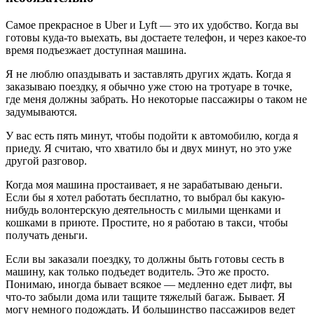
Самое прекрасное в Uber и Lyft — это их удобство. Когда вы
готовы куда-то выехать, вы достаете телефон, и через какое-то
время подъезжает доступная машина.
Я не люблю опаздывать и заставлять других ждать. Когда я
заказываю поездку, я обычно уже стою на тротуаре в точке,
где меня должны забрать. Но некоторые пассажиры о таком не
задумываются.
У вас есть пять минут, чтобы подойти к автомобилю, когда я
приеду. Я считаю, что хватило бы и двух минут, но это уже
другой разговор.
Когда моя машина простаивает, я не зарабатываю деньги.
Если бы я хотел работать бесплатно, то выбрал бы какую-
нибудь волонтерскую деятельность с милыми щенками и
кошками в приюте. Простите, но я работаю в такси, чтобы
получать деньги.
Если вы заказали поездку, то должны быть готовы сесть в
машину, как только подъедет водитель. Это же просто.
Понимаю, иногда бывает всякое — медленно едет лифт, вы
что-то забыли дома или тащите тяжелый багаж. Бывает. Я
могу немного подождать. И большинство пассажиров ведет