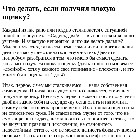
Что делать, если получил плохую
оценку?
Каждый из нас рано или поздно сталкивается с ситуацией
подобного неуспеха. «Садись, два!» — выносит свой вердикт
учитель. И зачастую непонятно, а что же делать дальше?
Мысли путаются, захлестываемые эмоциями, и в итоге наши
действия могут не отличаться разумностью. Давайте
попробуем разобраться в том, что имело бы смысл сделать,
когда мы получаем плохую оценку (для краткости назовем ее
«двойкой», хотя у каждого свое понимание «плохости», и это
может быть оценка от 1 до 4).
Итак, первое, с чем мы сталкиваемся — наша собственная
самооценка. Иногда она существенно снижается, стоит нам
получить двойку. Поэтому в первый момент после получения
двойки важно себя на секундочку остановить и напомнить
самому себе, об очень простой вещи. Из-за плохой оценки вы
не становитесь хуже. Не становитесь глупее от того, что не
смогли решить задачу, не становитесь неприятнее от того, что
не выучили правила и исключения, не становитесь
недостойным, оттого, что не можете написать формулу цветка
бобовых. Плохая оценка отражает лишь неэффективность в