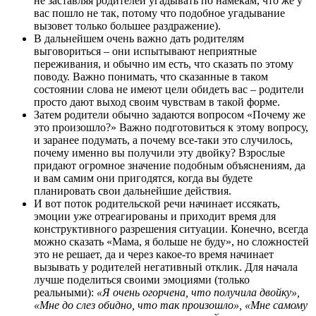
не заставляя родителей угадывать по намекам, что же у
вас пошло не так, потому что подобное угадывание
вызовет только большее раздражение).
В дальнейшем очень важно дать родителям
выговориться – они испытывают неприятные
переживания, и обычно им есть, что сказать по этому
поводу. Важно понимать, что сказанные в таком
состоянии слова не имеют цели обидеть вас – родители
просто дают выход своим чувствам в такой форме.
Затем родители обычно задаются вопросом «Почему же
это произошло?» Важно подготовиться к этому вопросу,
и заранее подумать, а почему все-таки это случилось,
почему именно вы получили эту двойку? Взрослые
придают огромное значение подобным объяснениям, да
и вам самим они пригодятся, когда вы будете
планировать свои дальнейшие действия.
И вот поток родительской речи начинает иссякать,
эмоции уже отреагированы и приходит время для
конструктивного разрешения ситуации. Конечно, всегда
можно сказать «Мама, я больше не буду», но сложностей
это не решает, да и через какое-то время начинает
вызывать у родителей негативный отклик. Для начала
лучше поделиться своими эмоциями (только
реальными):
«Я очень огорчена, что получила двойку»,
«Мне до слез обидно, что так произошло», «Мне самому