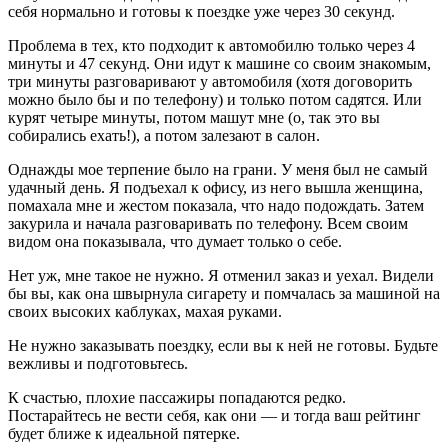
себя нормально и готовы к поездке уже через 30 секунд.
Проблема в тех, кто подходит к автомобилю только через 4
минуты и 47 секунд. Они идут к машине со своим знакомым,
три минуты разговаривают у автомобиля (хотя договорить
можно было бы и по телефону) и только потом садятся. Или
курят четыре минуты, потом машут мне (о, так это вы
собирались ехать!), а потом залезают в салон.
Однажды мое терпение было на грани. У меня был не самый
удачный день. Я подъехал к офису, из него вышла женщина,
помахала мне и жестом показала, что надо подождать. Затем
закурила и начала разговаривать по телефону. Всем своим
видом она показывала, что думает только о себе.
Нет уж, мне такое не нужно. Я отменил заказ и уехал. Видели
бы вы, как она швырнула сигарету и помчалась за машиной на
своих высоких каблуках, махая руками.
Не нужно заказывать поездку, если вы к ней не готовы. Будьте
вежливы и подготовьтесь.
К счастью, плохие пассажиры попадаются редко.
Постарайтесь не вести себя, как они — и тогда ваш рейтинг
будет ближе к идеальной пятерке.