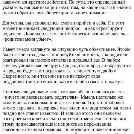
каком-то конкретном действии. По сути, это определенный
указатель, напоминающий вам о том, на какие области знания
нужно обратить чуть более пристальное внимание.
Допустим, вы успокоились, смогли прийти в себя. И в этот
момент возникает следующий вопрос – а как отреагируют
родители. Довольно часто, автоматически возникает мысль –
«родители меня убьют».
Имеет смысл взглянуть на ситуацию чуть объективнее. Чтобы
было легче это сделать, попробуйте вспомнить, как родители
реагировали на плохие отметки в прошлый раз. В любом
случае, убивать вас не будут. Да, родители вряд ли обрадуются
и вряд ли будут вас награждать за заслуженную двойку.
Скорее всего, они так или иначе выскажут свое
неудовольствие, возможно, каким-то образом вас накажут.
Поэтому следующая мысль, которая обычно нас искушает –
«ничего не рассказывать родителям». Мысль настолько же
заманчивая, насколько и неэффективная. Тот, кто пробовал
что-то скрывать, наверняка уже знает, что родителям рано или
поздно все станет известно. И если до этого они были бы
расстроены исключительно плохими отметками, то теперь к
этому примешаются еще и неприятные переживания,
связанные с вашим обманом – в результате и наказание может