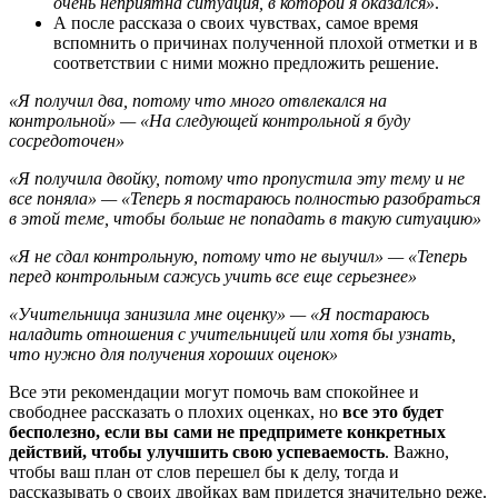
очень неприятна ситуация, в которой я оказался»
.
А после рассказа о своих чувствах, самое время
вспомнить о причинах полученной плохой отметки и в
соответствии с ними можно предложить решение.
«Я получил два, потому что много отвлекался на
контрольной» — «На следующей контрольной я буду
сосредоточен»
«Я получила двойку, потому что пропустила эту тему и не
все поняла» — «Теперь я постараюсь полностью разобраться
в этой теме, чтобы больше не попадать в такую ситуацию»
«Я не сдал контрольную, потому что не выучил» — «Теперь
перед контрольным сажусь учить все еще серьезнее»
«Учительница занизила мне оценку» — «Я постараюсь
наладить отношения с учительницей или хотя бы узнать,
что нужно для получения хороших оценок»
Все эти рекомендации могут помочь вам спокойнее и
свободнее рассказать о плохих оценках, но
все это будет
бесполезно, если вы сами не предпримете конкретных
действий, чтобы улучшить свою успеваемость
. Важно,
чтобы ваш план от слов перешел бы к делу, тогда и
рассказывать о своих двойках вам придется значительно реже.