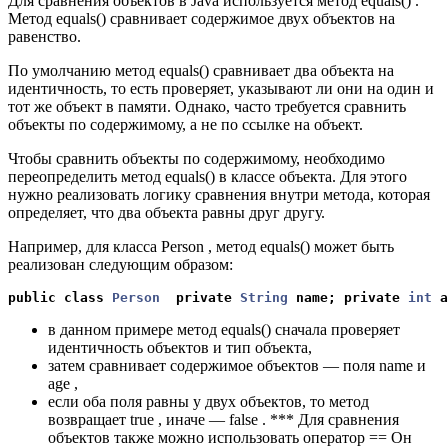
Для сравнения объектов в Java используется метод equals() .
Метод equals() сравнивает содержимое двух объектов на
равенство.
По умолчанию метод equals() сравнивает два объекта на
идентичность, то есть проверяет, указывают ли они на один и
тот же объект в памяти. Однако, часто требуется сравнить
объекты по содержимому, а не по ссылке на объект.
Чтобы сравнить объекты по содержимому, необходимо
переопределить метод equals() в классе объекта. Для этого
нужно реализовать логику сравнения внутри метода, которая
определяет, что два объекта равны друг другу.
Например, для класса Person , метод equals() может быть
реализован следующим образом:
public 
class
Person
private
String
name
;
private
int
a
в данном примере метод equals() сначала проверяет
идентичность объектов и тип объекта,
затем сравнивает содержимое объектов — поля name и
age ,
если оба поля равны у двух объектов, то метод
возвращает true , иначе — false . *** Для сравнения
объектов также можно использовать оператор == Он