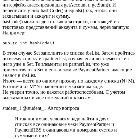
интерфейс/класс-предок для getAccount и getSum(). И
переписать у них hashCode() и equals() так, чтобы они
захватывали и аккаунт и сумму.
hasCode() можно сделать как для строки, состоящей из
текстовых представлений аккаунта и суммы, через запятую.
Например:
public int hashCode()
В этом случае Set заполнить из списка rbsList. Затем пройтись
по всему списку из partnerList, изучая. если ли элементы из
него уже в Set. Те элементы из partnerList, что уже
присутствуют в Set и есть искомые PaymentPartner. имеющие
аналог в rbsList.
Итого — всего по одному проходу по каждому списка (N+M).
В отличи от M*N сравнений в указанном коде.
Не уверен точно, но кажется работоспособным. С учётом
высказанных выше пожеланий к классам.
student_1 @student_1 Автор вопроса
Я так понимаю, человеку надо найти в двух
списках все одинаковые чеки PaymentPartner и
PaymentRBS с одинаковыми номерами счетов и
суммами в них?