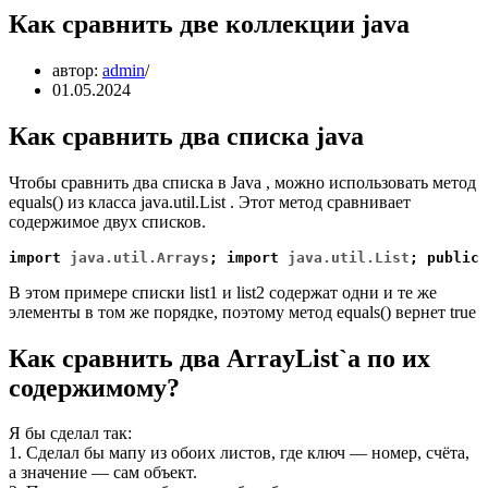
Как сравнить две коллекции java
автор:
admin
01.05.2024
Как сравнить два списка java
Чтобы сравнить два списка в Java , можно использовать метод
equals() из класса java.util.List . Этот метод сравнивает
содержимое двух списков.
import 
java.util.Arrays
;
import
java.util.List
;
public
В этом примере списки list1 и list2 содержат одни и те же
элементы в том же порядке, поэтому метод equals() вернет true
Как сравнить два ArrayList`a по их
содержимому?
Я бы сделал так:
1. Сделал бы мапу из обоих листов, где ключ — номер, счёта,
а значение — сам объект.