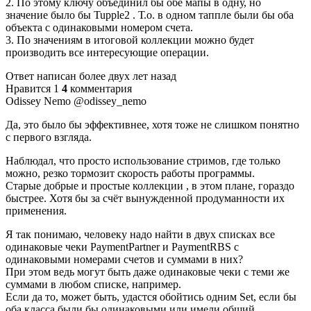
2. По этому ключу объединил бы обе мапы в одну, но
значение было бы Tupple2 . Т.о. в одном таппле были бы оба
объекта с одинаковыми номером счета.
3. По значениям в итоговой коллекции можно будет
производить все интересующие операции.
Ответ написан более двух лет назад
Нравится 1
4
комментария
Odissey Nemo @odissey_nemo
Да, это было бы эффективнее, хотя тоже не слишком понятно
с первого взгляда.
Наблюдал, что просто использование стримов, где только
можно, резко тормозит скорость работы программы.
Старые добрые и простые коллекции , в этом плане, гораздо
быстрее. Хотя бы за счёт вынужденной продуманности их
применения.
Я так понимаю, человеку надо найти в двух списках все
одинаковые чеки PaymentPartner и PaymentRBS с
одинаковыми номерами счетов и суммами в них?
При этом ведь могут быть даже одинаковые чеки с теми же
суммами в любом списке, например.
Если да то, может быть, удастся обойтись одним Set, если бы
оба класса были бы одинаковыми или имели общий