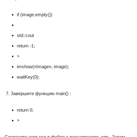
if (image.empty())
std::cout
return -1;
>
imshow(«Image», image);
waitKey(0);
Завершите функцию main() :
return 0;
>
Сохраните этот код в файле с расширением .cpp . Затем