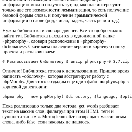
информацию можно получить тут, однако нас интересуют
только две его возможности: лемматизация, то есть получение
базовой формы слова, и получение грамматической
информации о слове (род, число, падеж, часть речи и т.д.).
Нужна библиотека и словарь для нее. Все это добро можно
найти тут. Библиотека находится в одноименной папке
«phpmorphy», словари расположены в «phpmorphy-
dictionaries». Скачиваем последние версии в корневую папку
проекта и распаковываем:
# Распаковываем библиотеку $ unzip phpmorphy-0.3.7.zip 
Отлично! Библиотека готова к использованию. Пришло время
написать «оболочку», которая абстрагирует работу с
phpMorphy. Для этого создадим еще один файл morphyus.php в
корневой директории:
phpmorphy = new phpMorphy( $directory, $language, $opti
Пока реализовано только два метода. get_words разбивает
текст на массив слов, фильтруя при этом HTML-теги и
сущности типа » «. Метод lemmatize возвращает массив лемм
слова, либо false, если таковых не нашлось.