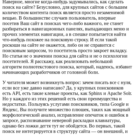
Наверное, многие когда-нибудь задумывались, как сделать
поиск на сайте? Безусловно, для крупных сайтов с большим
количеством контента поиск является просто незаменимой
вещью. В большинстве случаев пользователь, впервые
посетив Ваш сайт в поисках чего-либо важного, не станет
разбираться в навигационных панелях, выпадающих меню и
прочих элементах навигации, а в спешке попытается найти
что-нибудь похожее на поисковую строку. И если такой
роскоши на сайте не окажется, либо он не справится с
поисковым запросом, то посетитель просто закроет вкладку.
Но статья не о значении поиска для сайта и не о психологии
посетителей. Я расскажу, как реализовать небольшой
алгоритм полнотекстового поиска, который, надеюсь, избавит
начинающих разработчиков от головной боли.
У читателя может возникнуть вопрос: зачем писать все с нуля,
если все уже давно написано? Да, у крупных поисковиков
есть API, есть такие клевые проекты, как Sphinx и Apache Solr.
Но у каждого из этих решений есть свои преимущества и
недостатки. Пользуясь услугами поисковиков, типа Google и
Яндекс, Вы получите множество плюшек, таких как мощный
морфологический анализ, исправление опечаток и ошибок в
запросе, распознавание неверной раскладки клавиатуры,
однако без ложки дегтя тут не обойдется. Во первых, такой
поиск не интегрируется в структуру сайта — он внешний, и