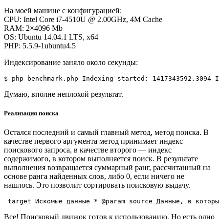
На моей машине с конфигурацией:
CPU: Intel Core i7-4510U @ 2.00GHz, 4M Cache
RAM: 2×4096 Mb
OS: Ubuntu 14.04.1 LTS, x64
PHP: 5.5.9-1ubuntu4.5
Индексирование заняло около секунды:
$ php benchmark.php Indexing started: 1417343592.3094 I
Думаю, вполне неплохой результат.
Реализация поиска
Остался последний и самый главный метод, метод поиска. В
качестве первого аргумента метод принимает индекс
поискового запроса, в качестве второго — индекс
содержимого, в котором выполняется поиск. В результате
выполнения возвращается суммарный ранг, рассчитанный на
основе ранга найденных слов, либо 0, если ничего не
нашлось. Это позволит сортировать поисковую выдачу.
 target Искомые данные * @param source Данные, в котор
Все! Поисковый движок готов к использованию. Но есть одно