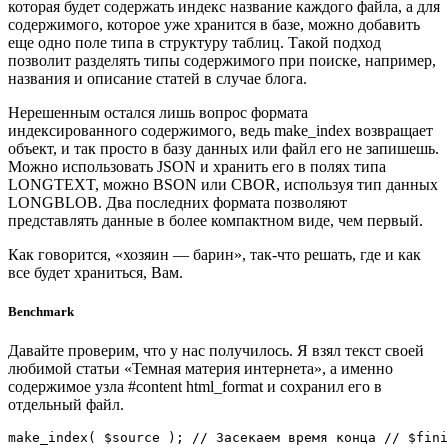
которая будет содержать индекс название каждого файла, а для
содержимого, которое уже хранится в базе, можно добавить
еще одно поле типа в структуру таблиц. Такой подход
позволит разделять типы содержимого при поиске, например,
названия и описание статей в случае блога.
Нерешенным остался лишь вопрос формата
индексированного содержимого, ведь make_index возвращает
объект, и так просто в базу данных или файл его не запишешь.
Можно использовать JSON и хранить его в полях типа
LONGTEXT, можно BSON или CBOR, используя тип данных
LONGBLOB. Два последних формата позволяют
представлять данные в более компактном виде, чем первый.
Как говорится, «хозяин — барин», так-что решать, где и как
все будет храниться, Вам.
Benchmark
Давайте проверим, что у нас получилось. Я взял текст своей
любимой статьи «Темная материя интернета», а именно
содержимое узла #content html_format и сохранил его в
отдельный файл.
make_index( $source ); // Засекаем время конца // $fini