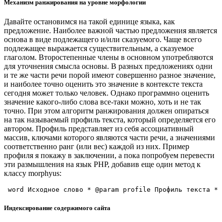
Механизм ранжирования на уровне морфологии
Давайте остановимся на такой единице языка, как
предложение. Наиболее важной частью предложения является
основа в виде подлежащего и/или сказуемого. Чаще всего
подлежащее выражается существительным, а сказуемое
глаголом. Второстепенные члены в основном употребляются
для уточнения смысла основы. В разных предложениях одни
и те же части речи порой имеют совершенно разное значение,
и наиболее точно оценить это значение в контексте текста
сегодня может только человек. Однако программно оценить
значение какого-либо слова все-таки можно, хоть и не так
точно. При этом алгоритм ранжирования должен опираться
на так называемый профиль текста, который определяется его
автором. Профиль представляет из себя ассоциативный
массив, ключами которого являются части речи, а значениями
соответственно ранг (или вес) каждой из них. Пример
профиля я покажу в заключении, а пока попробуем перевести
эти размышления на язык PHP, добавив еще один метод к
классу morphyus:
 word Исходное слово * @param profile Профиль текста * 
Индексирование содержимого сайта