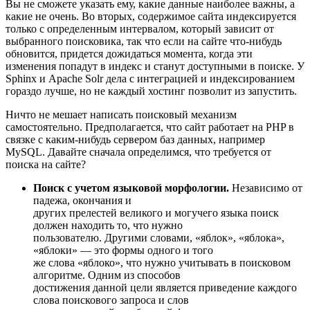
Вы не сможете указать ему, какие данные наиболее важны, а
какие не очень. Во вторых, содержимое сайта индексируется
только с определенным интервалом, который зависит от
выбранного поисковика, так что если на сайте что-нибудь
обновится, придется дожидаться момента, когда эти
изменения попадут в индекс и станут доступными в поиске. У
Sphinx и Apache Solr дела с интеграцией и индексированием
гораздо лучше, но не каждый хостинг позволит из запустить.
Ничто не мешает написать поисковый механизм
самостоятельно. Предполагается, что сайт работает на PHP в
связке с каким-нибудь сервером баз данных, например
MySQL. Давайте сначала определимся, что требуется от
поиска на сайте?
Поиск с учетом языковой морфологии.
Независимо от
падежа, окончания и
других прелестей великого и могучего языка поиск
должен находить то, что нужно
пользователю. Другими словами, «яблок», «яблока»,
«яблоки» — это формы одного и того
же слова «яблоко», что нужно учитывать в поисковом
алгоритме. Одним из способов
достижения данной цели является приведение каждого
слова поискового запроса и слов