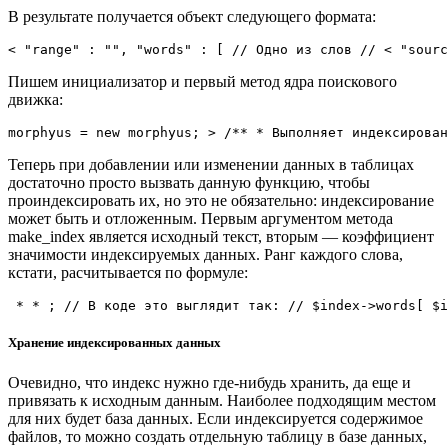
В результате получается объект следующего формата:
< "range" : "", "words" : [ // Одно из слов // < "sourc
Пишем инициализатор и первый метод ядра поискового
движка:
morphyus = new morphyus; > /** * Выполняет индексирован
Теперь при добавлении или изменении данных в таблицах
достаточно просто вызвать данную функцию, чтобы
проиндексировать их, но это не обязательно: индексирование
может быть и отложенным. Первым аргументом метода
make_index является исходный текст, вторым — коэффициент
значимости индексируемых данных. Ранг каждого слова,
кстати, расчитывается по формуле:
 * * ; // В коде это выглядит так: // $index->words[ $i
Хранение индексированных данных
Очевидно, что индекс нужно где-нибудь хранить, да еще и
привязать к исходным данным. Наиболее подходящим местом
для них будет база данных. Если индексируется содержимое
файлов, то можно создать отдельную таблицу в базе данных,