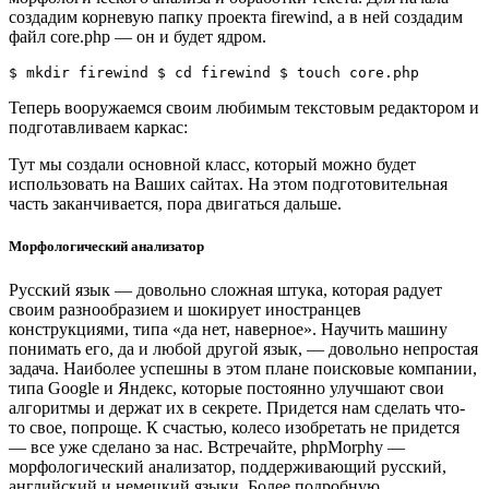
создадим корневую папку проекта firewind, а в ней создадим
файл core.php — он и будет ядром.
$ mkdir firewind $ cd firewind $ touch core.php
Теперь вооружаемся своим любимым текстовым редактором и
подготавливаем каркас:
Тут мы создали основной класс, который можно будет
использовать на Ваших сайтах. На этом подготовительная
часть заканчивается, пора двигаться дальше.
Морфологический анализатор
Русский язык — довольно сложная штука, которая радует
своим разнообразием и шокирует иностранцев
конструкциями, типа «да нет, наверное». Научить машину
понимать его, да и любой другой язык, — довольно непростая
задача. Наиболее успешны в этом плане поисковые компании,
типа Google и Яндекс, которые постоянно улучшают свои
алгоритмы и держат их в секрете. Придется нам сделать что-
то свое, попроще. К счастью, колесо изобретать не придется
— все уже сделано за нас. Встречайте, phpMorphy —
морфологический анализатор, поддерживающий русский,
английский и немецкий языки. Более подробную