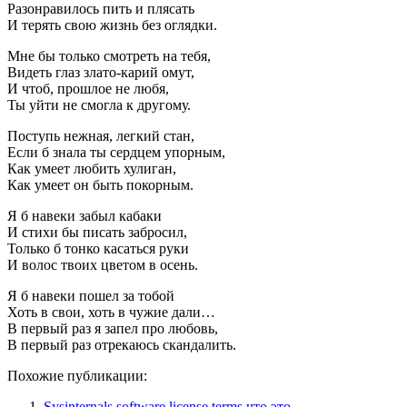
Разонравилось пить и плясать
И терять свою жизнь без оглядки.
Мне бы только смотреть на тебя,
Видеть глаз злато-карий омут,
И чтоб, прошлое не любя,
Ты уйти не смогла к другому.
Поступь нежная, легкий стан,
Если б знала ты сердцем упорным,
Как умеет любить хулиган,
Как умеет он быть покорным.
Я б навеки забыл кабаки
И стихи бы писать забросил,
Только б тонко касаться руки
И волос твоих цветом в осень.
Я б навеки пошел за тобой
Хоть в свои, хоть в чужие дали…
В первый раз я запел про любовь,
В первый раз отрекаюсь скандалить.
Похожие публикации:
Sysinternals software license terms что это