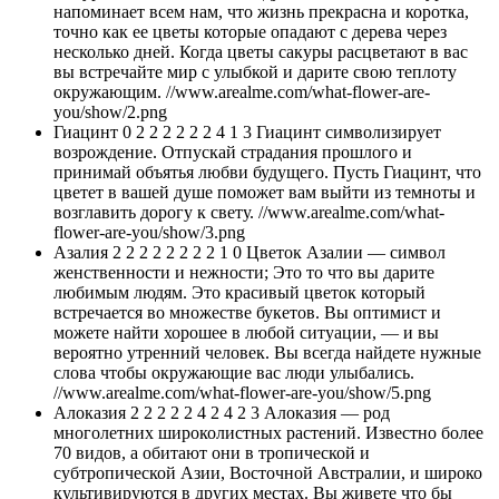
напоминает всем нам, что жизнь прекрасна и коротка,
точно как ее цветы которые опадают с дерева через
несколько дней. Когда цветы сакуры расцветают в вас
вы встречайте мир с улыбкой и дарите свою теплоту
окружающим. //www.arealme.com/what-flower-are-
you/show/2.png
Гиацинт 0 2 2 2 2 2 2 4 1 3 Гиацинт символизирует
возрождение. Отпускай страдания прошлого и
принимай объятья любви будущего. Пусть Гиацинт, что
цветет в вашей душе поможет вам выйти из темноты и
возглавить дорогу к свету. //www.arealme.com/what-
flower-are-you/show/3.png
Азалия 2 2 2 2 2 2 2 2 1 0 Цветок Азалии — символ
женственности и нежности; Это то что вы дарите
любимым людям. Это красивый цветок который
встречается во множестве букетов. Вы оптимист и
можете найти хорошее в любой ситуации, — и вы
вероятно утренний человек. Вы всегда найдете нужные
слова чтобы окружающие вас люди улыбались.
//www.arealme.com/what-flower-are-you/show/5.png
Алоказия 2 2 2 2 2 4 2 4 2 3 Алоказия — род
многолетних широколистных растений. Известно более
70 видов, а обитают они в тропической и
субтропической Азии, Восточной Австралии, и широко
культивируются в других местах. Вы живете что бы