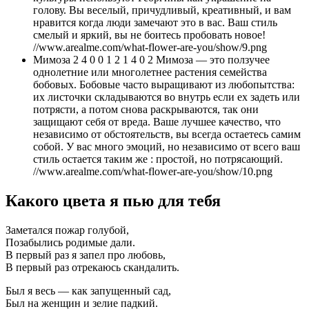
голову. Вы веселый, причудливый, креативный, и вам
нравится когда люди замечают это в вас. Ваш стиль
смелый и яркий, вы не боитесь пробовать новое!
//www.arealme.com/what-flower-are-you/show/9.png
Мимоза 2 4 0 0 1 2 1 4 0 2 Мимоза — это ползучее
однолетние или многолетнее растения семейства
бобовых. Бобовые часто выращивают из любопытства:
их листочки складываются во внутрь если ех задеть или
потрясти, а потом снова раскрываются, так они
защищают себя от вреда. Ваше лучшее качество, что
независимо от обстоятельств, вы всегда остаетесь самим
собой. У вас много эмоций, но независимо от всего ваш
стиль остается таким же : простой, но потрясающий.
//www.arealme.com/what-flower-are-you/show/10.png
Какого цвета я пью для тебя
Заметался пожар голубой,
Позабылись родимые дали.
В первый раз я запел про любовь,
В первый раз отрекаюсь скандалить.
Был я весь — как запущенный сад,
Был на женщин и зелие падкий.