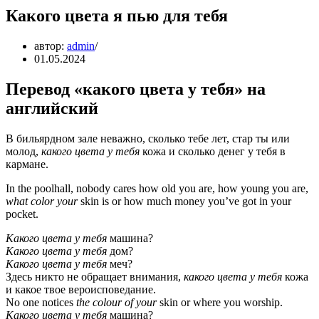
Какого цвета я пью для тебя
автор:
admin
01.05.2024
Перевод «какого цвета у тебя» на
английский
В бильярдном зале неважно, сколько тебе лет, стар ты или
молод,
какого цвета у тебя
кожа и сколько денег у тебя в
кармане.
In the poolhall, nobody cares how old you are, how young you are,
what color your
skin is or how much money you’ve got in your
pocket.
Какого цвета у тебя
машина?
Какого цвета у тебя
дом?
Какого цвета у тебя
меч?
Здесь никто не обращает внимания,
какого цвета у тебя
кожа
и какое твое вероисповедание.
No one notices
the colour of your
skin or where you worship.
Какого цвета у тебя
машина?