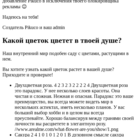
добавление Pikuco в исключения твоего блокировщика
рекламы 😉
Надеюсь на тебя!
Создатель Pikuco и ваш admin
Какой цветок цветет в твоей душе?
Наш внутренний мир подобен саду с цветами, растущими в
нем.
Вы хотите узнать какой цветок растет в вашей душе?
Приходите и проверьте!
Двухцветная роза. 4 2 3 2 3 2 2 2 2 4 Двухцветная роза
это парадокс. У нее несколько слоев красоты. Она
чистая и сложная. Нежная и опасная. Парадокс это ваше
преимущество, вы всегда можете видеть мир в
нескольких аспектах, иметь несколько планов. У вас
большой выбор хобби и в целом вы всегда
преуспевайте. Хорошо балансируя между гранями своей
личности вы расцветете в элегантную розу.
//www.arealme.com/what-flower-are-you/show/1.png
Сакура 2 4 1 0 1 0 1 2 0 1 В духовном смысле сакура