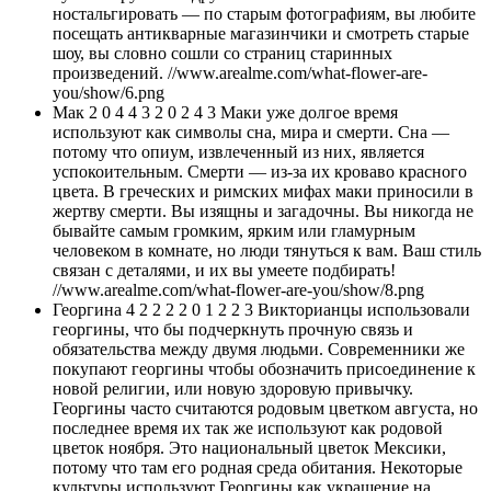
ностальгировать — по старым фотографиям, вы любите
посещать антикварные магазинчики и смотреть старые
шоу, вы словно сошли со страниц старинных
произведений. //www.arealme.com/what-flower-are-
you/show/6.png
Мак 2 0 4 4 3 2 0 2 4 3 Маки уже долгое время
используют как символы сна, мира и смерти. Сна —
потому что опиум, извлеченный из них, является
успокоительным. Смерти — из-за их кроваво красного
цвета. В греческих и римских мифах маки приносили в
жертву смерти. Вы изящны и загадочны. Вы никогда не
бывайте самым громким, ярким или гламурным
человеком в комнате, но люди тянуться к вам. Ваш стиль
связан с деталями, и их вы умеете подбирать!
//www.arealme.com/what-flower-are-you/show/8.png
Георгина 4 2 2 2 2 0 1 2 2 3 Викторианцы использовали
георгины, что бы подчеркнуть прочную связь и
обязательства между двумя людьми. Современники же
покупают георгины чтобы обозначить присоединение к
новой религии, или новую здоровую привычку.
Георгины часто считаются родовым цветком августа, но
последнее время их так же используют как родовой
цветок ноября. Это национальный цветок Мексики,
потому что там его родная среда обитания. Некоторые
культуры используют Георгины как украшение на