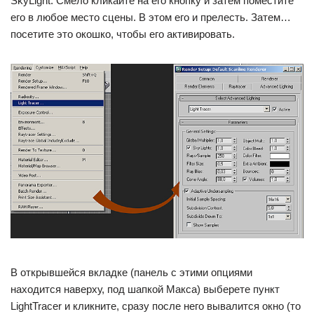
SkyLight. Смело кликайте на его кнопку и затем поместите
его в любое место сцены. В этом его и прелесть. Затем…
посетите это окошко, чтобы его активировать.
В открывшейся вкладке (панель с этими опциями
находится наверху, под шапкой Макса) выберете пункт
LightTracer и кликните, сразу после него вывалится окно (то