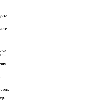
уйте
аете
о он
 по-
ычно
в
ртов.
ера.