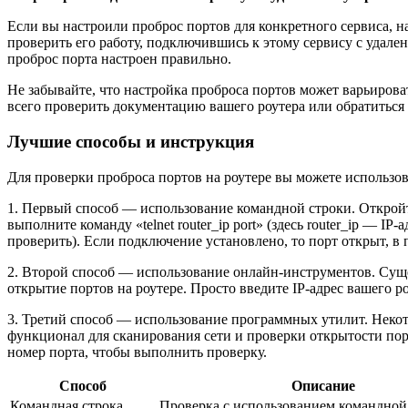
Если вы настроили проброс портов для конкретного сервиса, н
проверить его работу, подключившись к этому сервису с удален
проброс порта настроен правильно.
Не забывайте, что настройка проброса портов может варьирова
всего проверить документацию вашего роутера или обратиться
Лучшие способы и инструкция
Для проверки проброса портов на роутере вы можете использов
1. Первый способ — использование командной строки. Откройт
выполните команду «telnet router_ip port» (здесь router_ip — IP
проверить). Если подключение установлено, то порт открыт, в 
2. Второй способ — использование онлайн-инструментов. Сущ
открытие портов на роутере. Просто введите IP-адрес вашего ро
3. Третий способ — использование программных утилит. Некот
функционал для сканирования сети и проверки открытости порт
номер порта, чтобы выполнить проверку.
Способ
Описание
Командная строка
Проверка с использованием командной