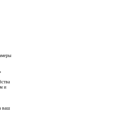
камеры
ь
йства
м и
а ваш