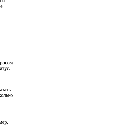
л и
те
бросом
атус.
азать
колько
мер,