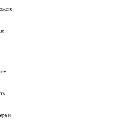
можете
ше
тем
ть
ера и