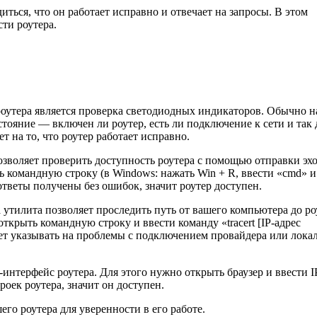
иться, что он работает исправно и отвечает на запросы. В этом
ти роутера.
оутера является проверка светодиодных индикаторов. Обычно н
тояние — включен ли роутер, есть ли подключение к сети и так 
т на то, что роутер работает исправно.
зволяет проверить доступность роутера с помощью отправки эхо
ь командную строку (в Windows: нажать Win + R, ввести «cmd» и
и ответы получены без ошибок, значит роутер доступен.
та утилита позволяет проследить путь от вашего компьютера до ро
ткрыть командную строку и ввести команду «tracert [IP-адрес
жет указывать на проблемы с подключением провайдера или лока
интерфейс роутера. Для этого нужно открыть браузер и ввести I
роек роутера, значит он доступен.
го роутера для уверенности в его работе.