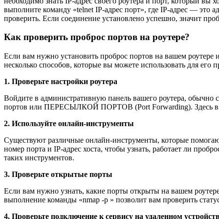
необходимо знать IP-адрес своего роутера и порт, который вы 
выполните команду «telnet IP-адрес порт», где IP-адрес — это 
проверить. Если соединение установлено успешно, значит пробр
Как проверить проброс портов на роутере?
Если вам нужно установить проброс портов на вашем роутере и
несколько способов, которые вы можете использовать для его п
1. Проверьте настройки роутера
Войдите в административную панель вашего роутера, обычно с
портов или ПЕРЕСЫЛКОЙ ПОРТОВ (Port Forwarding). Здесь вы 
2. Используйте онлайн-инструменты
Существуют различные онлайн-инструменты, которые помогают
номер порта и IP-адрес хоста, чтобы узнать, работает ли пробр
таких инструментов.
3. Проверьте открытые порты
Если вам нужно узнать, какие порты открыты на вашем роутере
выполнение команды «nmap -p » позволит вам проверить статус
4. Проверьте подключение к сервису на удаленном устройст