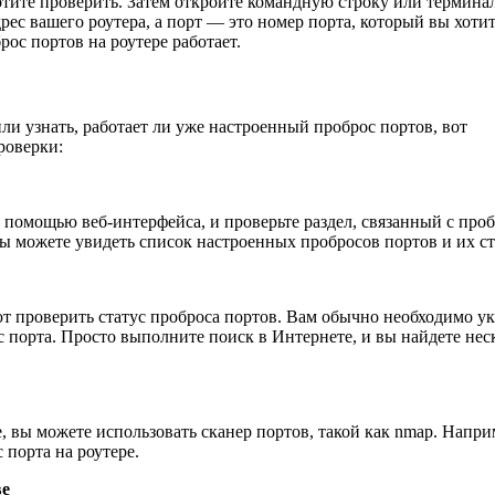
хотите проверить. Затем откройте командную строку или термина
адрес вашего роутера, а порт — это номер порта, который вы хоти
ос портов на роутере работает.
ли узнать, работает ли уже настроенный проброс портов, вот
роверки:
 помощью веб-интерфейса, и проверьте раздел, связанный с про
можете увидеть список настроенных пробросов портов и их ст
 проверить статус проброса портов. Вам обычно необходимо ук
ос порта. Просто выполните поиск в Интернете, и вы найдете нес
, вы можете использовать сканер портов, такой как nmap. Напри
 порта на роутере.
ве