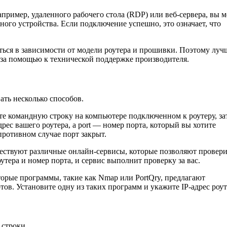
апример, удаленного рабочего стола (RDP) или веб-сервера, вы 
ного устройства. Если подключение успешно, это означает, что
ться в зависимости от модели роутера и прошивки. Поэтому луч
 за помощью к технической поддержке производителя.
ать несколько способов.
е командную строку на компьютере подключенном к роутеру, за
-адрес вашего роутера, а port — номер порта, который вы хотите
противном случае порт закрыт.
ествуют различные онлайн-сервисы, которые позволяют провери
утера и номер порта, и сервис выполнит проверку за вас.
орые программы, такие как Nmap или PortQry, предлагают
ов. Установите одну из таких программ и укажите IP-адрес роут
 строки