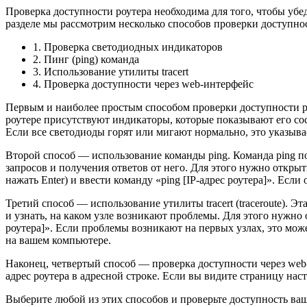
Проверка доступности роутера необходима для того, чтобы убед
разделе мы рассмотрим несколько способов проверки доступнос
1. Проверка светодиодных индикаторов
2. Пинг (ping) команда
3. Использование утилиты tracert
4. Проверка доступности через web-интерфейс
Первым и наиболее простым способом проверки доступности р
роутере присутствуют индикаторы, которые показывают его сос
Если все светодиоды горят или мигают нормально, это указывае
Второй способ — использование команды ping. Команда ping по
запросов и получения ответов от него. Для этого нужно открыт
нажать Enter) и ввести команду «ping [IP-адрес роутера]». Есл
Третий способ — использование утилиты tracert (traceroute). Э
и узнать, на каком узле возникают проблемы. Для этого нужно о
роутера]». Если проблемы возникают на первых узлах, это мо
на вашем компьютере.
Наконец, четвертый способ — проверка доступности через web-
адрес роутера в адресной строке. Если вы видите страницу наст
Выберите любой из этих способов и проверьте доступность ваше