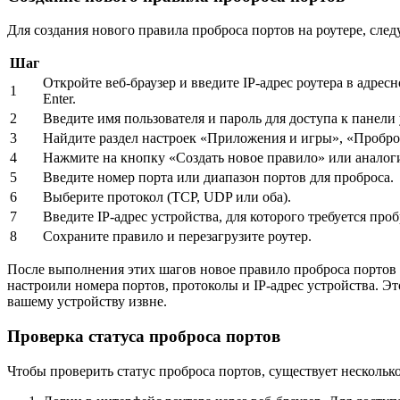
Для создания нового правила проброса портов на роутере, сле
Шаг
Откройте веб-браузер и введите IP-адрес роутера в адрес
1
Enter.
2
Введите имя пользователя и пароль для доступа к панели
3
Найдите раздел настроек «Приложения и игры», «Проброс
4
Нажмите на кнопку «Создать новое правило» или аналог
5
Введите номер порта или диапазон портов для проброса.
6
Выберите протокол (TCP, UDP или оба).
7
Введите IP-адрес устройства, для которого требуется проб
8
Сохраните правило и перезагрузите роутер.
После выполнения этих шагов новое правило проброса портов б
настроили номера портов, протоколы и IP-адрес устройства. Э
вашему устройству извне.
Проверка статуса проброса портов
Чтобы проверить статус проброса портов, существует несколько