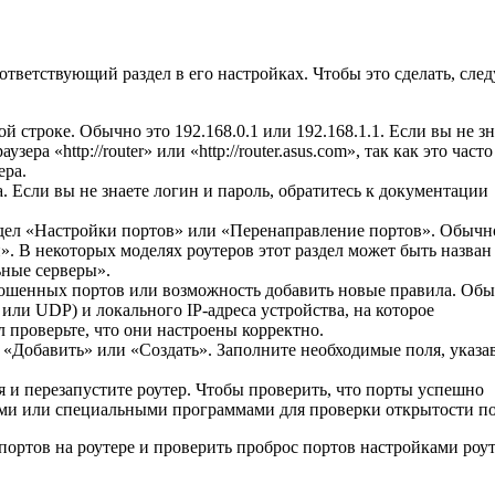
ответствующий раздел в его настройках. Чтобы это сделать, след
ой строке. Обычно это 192.168.0.1 или 192.168.1.1. Если вы не зн
ера «http://router» или «http://router.asus.com», так как это часто
ера.
. Если вы не знаете логин и пароль, обратитесь к документации
здел «Настройки портов» или «Перенаправление портов». Обычн
. В некоторых моделях роутеров этот раздел может быть назван
ные серверы».
брошенных портов или возможность добавить новые правила. Об
 или UDP) и локального IP-адреса устройства, на которое
проверьте, что они настроены корректно.
 «Добавить» или «Создать». Заполните необходимые поля, указа
 и перезапустите роутер. Чтобы проверить, что порты успешно
ами или специальными программами для проверки открытости по
ортов на роутере и проверить проброс портов настройками роут