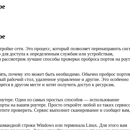
ре
ре
тройке сети. Это процесс, который позволяет перенаправить си
о для доступа к определенным службам или устройствам,
ы рассмотрим лучшие способы проверки проброса портов на роут
нять, почему это может быть необходимо. Обычно проброс порто
ный рабочий стол, удаленное управление и другие. Это особенно
ятся в другом месте и хотят получить доступ к ресурсам,
роутере. Один из самых простых способов — использование
рты на вашем роутере. Просто откройте любой из таких сервисо
 хотите проверить. Сервис выполнит сканирование и сообщит вам
омандной строки Windows или терминала Linux. Для этого вам