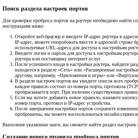
Поиск раздела настроек портов
Для проверки проброса портов на роутере необходимо найти со
инструкциям ниже:
Откройте веб-браузер и введите IP-адрес роутера в адресн
IP-адрес, можете попробовать ввести в адресной строке брауз
используемые URL-адреса для доступа к настройкам роут
Введите логин и пароль для доступа к настройкам роутера
роутера или поставщику интернет-услуг.
После успешного входа в настройки роутера, найдите ра
находится в разделе «Сеть» или «Расширенные настройки»
другому, например, «Приложения и игры» или «Виртуаль
В разделе настроек портов вы увидите список всех про
каждое правило состоит из номера порта, протокола (TCP
пробрасывается порт. При наличии существующих правил 
Если вы хотите добавить новое правило, нажмите кнопку
номер порта, протокол и IP-адрес устройства.
После завершения настройки портов сохраните изменения
проброшены, вы можете воспользоваться онлайн-сервис
Выполнив указанные шаги, вы сможете найти раздел настроек п
Создание нового правила проброса портов