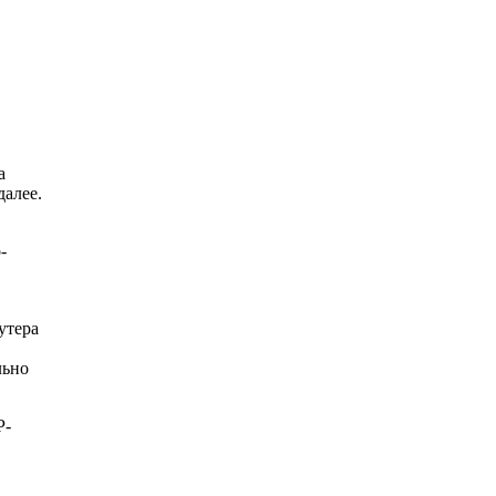
а
далее.
-
утера
льно
P-