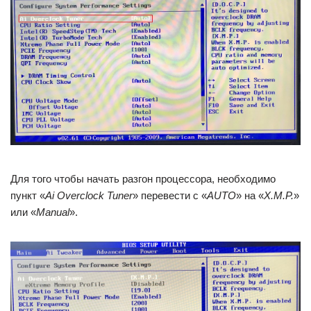
Для того чтобы начать разгон процессора, необходимо
пункт «
Ai
Overclock
Tuner
» перевести c «
AUTO
» на «
X
.
M
.
P
.
»
или «
Manual
».