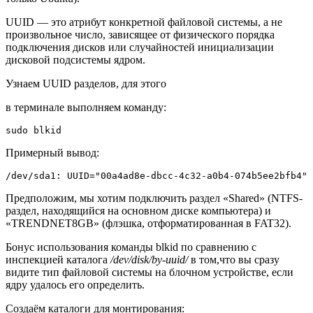
UUID — это атрибут конкретной файловой системы, а не
произвольное число, зависящее от физического порядка
подключения дисков или случайностей инициализации
дисковой подсистемы ядром.
Узнаем UUID разделов, для этого
в терминале выполняем команду:
sudo blkid
Примерный вывод:
/dev/sda1: UUID="00a4ad8e-dbcc-4c32-a0b4-074b5ee2bfb4" 
Предположим, мы хотим подключить раздел «Shared» (NTFS-
раздел, находящийся на основном диске компьютера) и
«TRENDNET8GB» (флэшка, отформатированная в FAT32).
Бонус использования команды blkid по сравнению с
инспекцией каталога
/dev/disk/by-uuid/
в том,что вы сразу
видите тип файловой системы на блочном устройстве, если
ядру удалось его определить.
Создаём каталоги для монтирования: