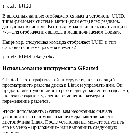
$ sudo blkid
В выходных данных отображаются имена устройств, UUID,
типы файловых систем и метки (если есть) всех разделов,
доступных в системе. Вы также можете использовать опцию
«-p» для отображения вывода в машиночитаемом формате.
Например, следующая команда отображает UUID и тип
файловой системы раздела /dev/sda2 —
$ sudo blkid /dev/sda2
Использование инструмента GParted
GParted — это графический инструмент, позволяющий
просматривать разделы диска в Linux и управлять ими. Он
предоставляет удобный интерфейс для управления разделами,
включая создание, удаление, изменение размера и
перемещение разделов.
Чтобы использовать GParted, вам необходимо сначала
установить его с помощью менеджера пакетов вашего
дистрибутива Linux. После установки вы можете запустить
его из меню «Приложения» или выполнить следующую
команду: