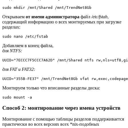
sudo mkdir /mnt/Shared /mnt/TrendNet8Gb
Открываем
от имени администратора
файл
/etc/fstab
,
содержащий информацию о всех монтируемых при загрузке
разделах:
sudo nano /etc/fstab
Добавляем в конец файла,
для NTFS:
UUID="7ECCC7F5CCC7A62D" /mnt/Shared ntfs rw,nls=utf8,gi
для FAT и FAT32:
UUID="355B-FE37" /mnt/TrendNet8Gb vfat rw,exec,codepage
Монтируем только что вписанные разделы диска:
sudo mount -a
Способ 2: монтирование через имена устройств
Монтирование с помощью таблицы разделов поддерживается
практически во всех версиях всех *nix-подобных