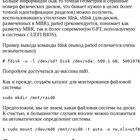
Больше информации (как то точная геометрия и серийные
номера физических дисков, что бывает нужно в целях более
точной идентификации разделов) можно получить,
воспользовавшись утилитами fdisk, sfdisk (для дисков,
размеченных в MBR), parted (рекомендуется, понимает как
разметку MBR, так и более современную GPT, используемую
в системах с UEFI BIOS).
Пример вывода команды fdisk (вывод parted отличается очень
незначительно):
# fdisk -u -l /dev/sd? Disk /dev/sda: 500.1 GB, 5001078
Попробуем достучаться до массива md0.
Как и прежде, создаём каталог для монтирования файловой
системы:
sudo mkdir /mnt/raid0
Предположим, мы не знаем, какая файловая система на диске.
К счастью, в большинстве случаев вполне можно положиться
на автоматическое определение системы.
$ sudo mount /dev/md0 /mnt/raid0 -t auto -o rw,nls=utf8