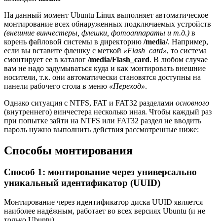
На данный момент Ubuntu Linux выполняет автоматическое
монтирование всех обнаруженных подключаемых устройств
(внешние винчестеры, флешки, фотоаппараты и т.д.)
в
корень файловой системы в директорию
/media/
. Например,
если вы вставите флешку с меткой
«Flash_card»
, то система
смонтирует ее в каталог
/media/Flash_card
. В любом случае
вам не надо задумываться куда и как монтировать внешние
носители, т.к. они автоматически становятся доступны на
панели рабочего стола в меню
«Переход»
.
Однако ситуация с NTFS, FAT и FAT32 разделами
основного
(внутреннего) винчестера несколько иная. Чтобы каждый раз
при попытке зайти на NTFS или FAT32 раздел не вводить
пароль нужно выполнить действия рассмотренные ниже:
Способы монтирования
Способ 1: монтирование через универсально
уникальный идентификатор (UUID)
Монтирование через идентификатор диска UUID является
наиболее надёжным, работает во всех версиях Ubuntu (и не
только Ubuntu).