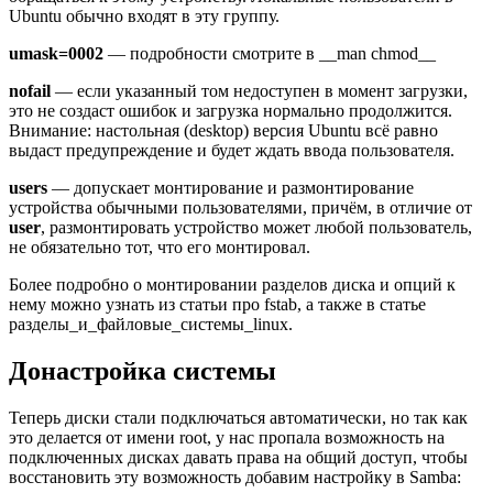
Ubuntu обычно входят в эту группу.
umask=0002
— подробности смотрите в __man chmod__
nofail
— если указанный том недоступен в момент загрузки,
это не создаст ошибок и загрузка нормально продолжится.
Внимание: настольная (desktop) версия Ubuntu всё равно
выдаст предупреждение и будет ждать ввода пользователя.
users
— допускает монтирование и размонтирование
устройства обычными пользователями, причём, в отличие от
user
, размонтировать устройство может любой пользователь,
не обязательно тот, что его монтировал.
Более подробно о монтировании разделов диска и опций к
нему можно узнать из статьи про fstab, а также в статье
разделы_и_файловые_системы_linux.
Донастройка системы
Теперь диски стали подключаться автоматически, но так как
это делается от имени root, у нас пропала возможность на
подключенных дисках давать права на общий доступ, чтобы
восстановить эту возможность добавим настройку в Samba: