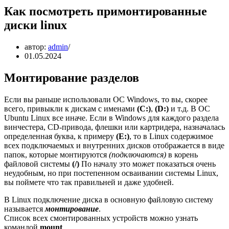
Как посмотреть примонтированные
диски linux
автор:
admin
01.05.2024
Монтирование разделов
Если вы раньше использовали ОС Windows, то вы, скорее
всего, привыкли к дискам с именами
(C:)
,
(D:)
и т.д. В ОС
Ubuntu Linux все иначе. Если в Windows для каждого раздела
винчестера, CD-привода, флешки или картридера, назначалась
определенная буква, к примеру
(E:)
, то в Linux содержимое
всех подключаемых и внутренних дисков отображается в виде
папок, которые монтируются
(подключаются)
в корень
файловой системы
(/)
По началу это может показаться очень
неудобным, но при постепенном осваивании системы Linux,
вы поймете что так правильней и даже удобней.
В Linux подключение диска в основную файловую систему
называется
монтирование
.
Список всех смонтированных устройств можно узнать
командой
mount