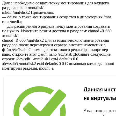
Далее необходимо создать точку монтирования для каждого
раздела: mkdir /mnt/disk1
mkdir /mnt/disk2 Примечания:
— обычно точка монтирования создается в директориях /mnt
или /media;
— для расширенного раздела точку монтирования создавать
не нужно. Измените режим доступа к разделам: chmod -R 660
/mnt/disk1
chmod -R 660 /mnt/disk2 Для автоматического монтирования
разделов после перезагрузки сервера внесите изменения в
файл /etc/fstab. С помощью текстового редактора, например
nano, откройте этот файл: nano /etc/fstab Добавьте следующие
строки: /dev/sdb1 /mnt/disk1 ext4 defaults 0 0
/dev/sdb5 /mnt/disk2 ext4 defaults 0 0 С помощью команды mount
монтируем разделы. mount -a