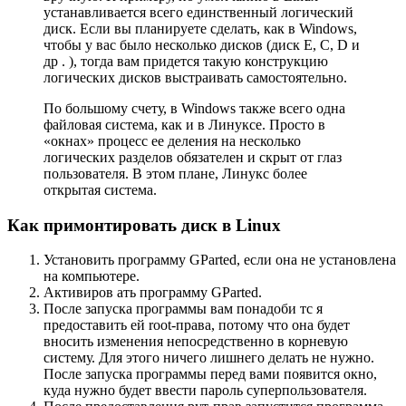
устанавливается всего единственный логический
диск. Если вы планируете сделать, как в Windows,
чтобы у вас было несколько дисков (диск Е, С, D и
др . ), тогда вам придется такую конструкцию
логических дисков выстраивать самостоятельно.
По большому счету, в Windows также всего одна
файловая система, как и в Линуксе. Просто в
«окнах» процесс ее деления на несколько
логических разделов обязателен и скрыт от глаз
пользователя. В этом плане, Линукс более
открытая система.
Как примонтировать диск в Linux
Установить программу GParted, если она не установлена
на компьютере.
Активиров ать программу GParted.
После запуска программы вам понадоби тс я
предоставить ей root-права, потому что она будет
вносить изменения непосредственно в корневую
систему. Для этого ничего лишнего делать не нужно.
После запуска программы перед вами появится окно,
куда нужно будет ввести пароль суперпользователя.