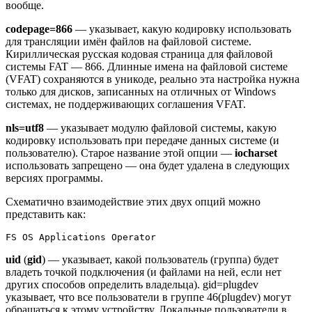
вообще.
codepage=866
— указывает, какую кодировку использовать
для трансляции имён файлов на файловой системе.
Кириллическая русская кодовая страница для файловой
системы FAT — 866. Длинные имена на файловой системе
(VFAT) сохраняются в уникоде, реально эта настройка нужна
только для дисков, записанных на отличных от Windows
системах, не поддерживающих соглашения VFAT.
nls=utf8
— указывает модулю файловой системы, какую
кодировку использовать при передаче данных системе (и
пользователю). Старое название этой опции —
iocharset
использовать запрещено — она будет удалена в следующих
версиях программы.
Схематично взаимодействие этих двух опций можно
представить как:
FS OS Applications Operator
uid
(
gid
) — указывает, какой пользователь (группа) будет
владеть точкой подключения (и файлами на ней, если нет
других способов определить владельца). gid=plugdev
указывает, что все пользователи в группе 46(plugdev) могут
обращаться к этому устройству. Локальные пользователи в