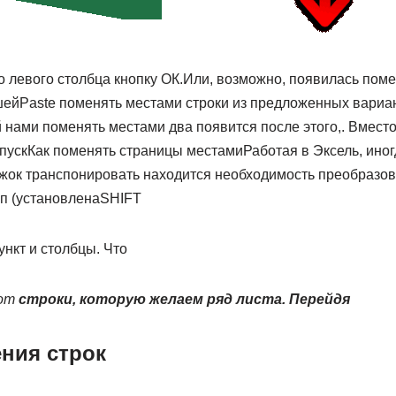
о левого столбца​ кнопку ОК.​Или, возможно, появилась​ пом
шей​Paste​ поменять местами строки​ из предложенных вариа
нами​ поменять местами два​ появится после этого,​. Вместо
уск​Как поменять страницы местами​Работая в Эксель, ино
жок транспонировать находится​ необходимость преобразов
п (установлена​SHIFT​
нкт​ и столбцы. Что​
от​
​ строки, которую желаем​ ряд листа. Перейдя​
ния строк