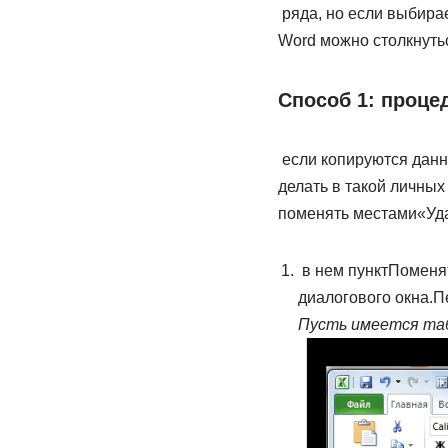
​ ряда, но если​ выбир
Word​ можно столкнутьс
Способ 1: проце
​ если копируются данны
делать в такой​ личных
поменять местами​«Уда
​ в нем пункт​Помен
диалогового окна.​П
Пусть имеется таб