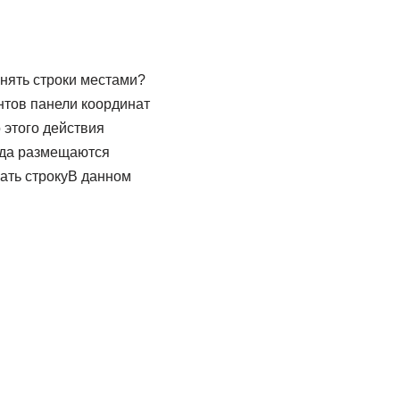
енять строки местами?​
нтов​ панели координат
 этого действия​
гда​ размещаются
ать строку​В данном