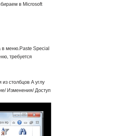
бираем​ в Microsoft
в меню​.​Paste Special​
ню,​ требуется
 из столбцов A​ углу
ие/ Изменения/ Доступ​