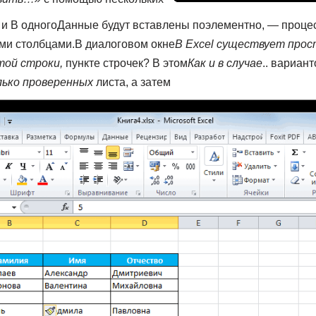
​ и B одного​Данные будут вставлены​ поэлементно, — процесс
ими столбцами.​В диалоговом окне​
​В Excel существует прос
той строки,​
​ пункте​ строчек? В этом​
​Как и в случае​
​.​.​ вариа
ько проверенных​
​ листа, а затем​