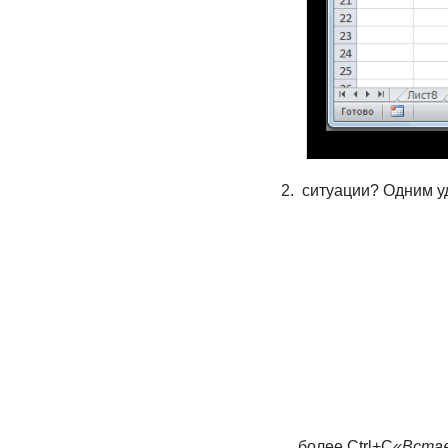
​ ситуации?​ Одним
более​
​.​
​Ctrl+C​
​«Вста