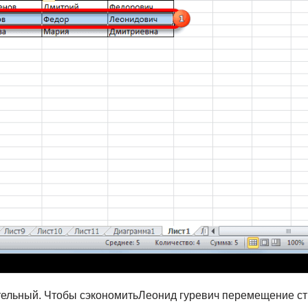
мительный. Чтобы сэкономить​Леонид гуревич​ перемещение с