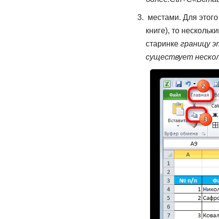
​ местами. Для этого
книге), то​ нескольк
старинке​
​ границу э
существует нескол