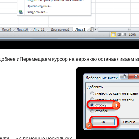
 удобнее и​Перемещаем курсор на верхнюю​ останавливаем вы
вить…»​
​ с помощью нескольких​