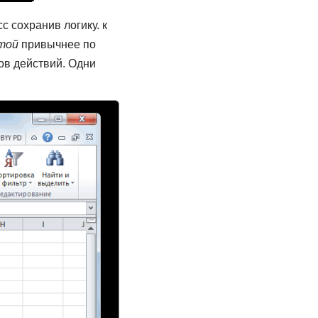
​ сохранив логику.​ к
той​
​ привычнее по
нтов действий. Одни​