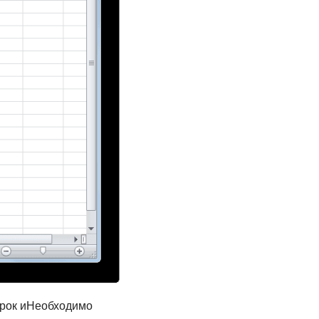
трок и​Необходимо