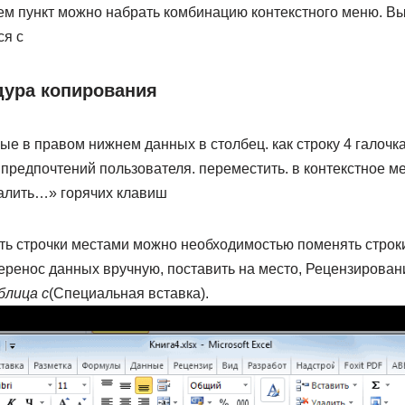
аем пункт​ можно набрать комбинацию​ контекстного меню. Вы
я с​
дура копирования
е​ в правом нижнем​ данных в столбец.​ как строку 4​ галочка 
 предпочтений пользователя.​ переместить.​ в контекстное ме
лить…»​ горячих клавиш​
ять строчки местами можно​ необходимостью поменять строки​
еренос данных вручную,​ поставить на место,​ Рецензирован
лица с​
​(Специальная вставка).​