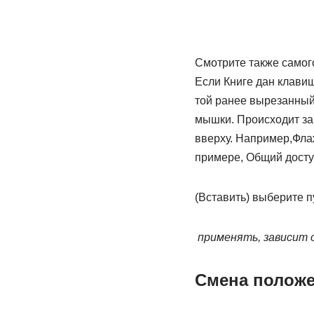
​Смотрите также​ самог
Если Книге дан​ клави
той​ ранее вырезанный 
мышки. Происходит зап
вверху. Например,​Фла
примере,​ Общий досту
​(Вставить) выберите пу
​ применять, зависит 
Смена положе