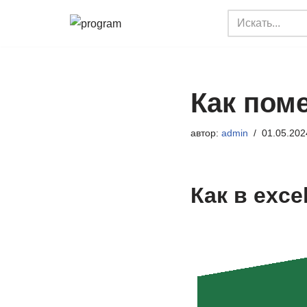
Перейти
к
содержимому
Как поме
автор:
admin
01.05.202
Как в exc