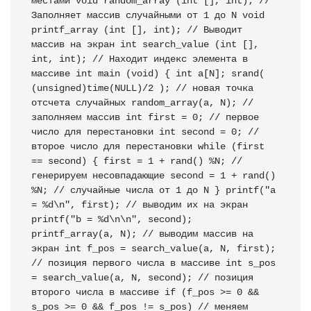
местами
void
 random_array 
(
int
[
]
,
int
)
;
// 
Заполняет массив случайными от 1 до N
void
printf_array 
(
int
[
]
,
int
)
;
// Выводит 
массив на экран
int
 search_value 
(
int
[
]
,
int
,
int
)
;
// Находит индекс элемента в 
массиве
int
 main 
(
void
)
{
int
 a
[
N
]
;
srand
(
(
unsigned
)
time
(
NULL
)
/
2
)
;
// новая точка 
отсчета случайных
 random_array
(
a
,
 N
)
;
// 
заполняем массив
int
 first 
=
0
;
// первое 
число для перестановки
int
 second 
=
0
;
// 
второе число для перестановки
while
(
first 
==
 second
)
{
 first 
=
1
+
rand
(
)
%
N
;
// 
генерируем несовпадающие
 second 
=
1
+
rand
(
)
%
N
;
// случайные числа от 1 до N
}
printf
(
"a 
= %d
\n
"
,
 first
)
;
// выводим их на экран
printf
(
"b = %d
\n
\n
"
,
 second
)
;
printf_array
(
a
,
 N
)
;
// выводим массив на 
экран
int
 f_pos 
=
 search_value
(
a
,
 N
,
 first
)
;
// позиция первого числа в массиве
int
 s_pos 
=
 search_value
(
a
,
 N
,
 second
)
;
// позиция 
второго числа в массиве
if
(
f_pos 
>=
0
&&
s_pos 
>=
0
&&
 f_pos 
!=
 s_pos
)
// меняем 