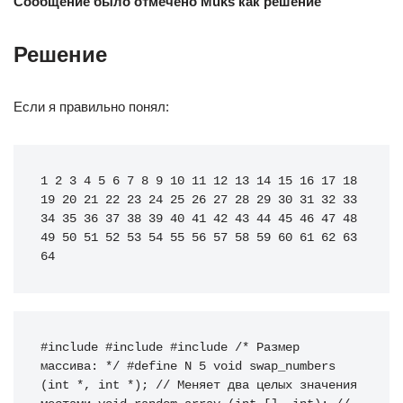
Сообщение было отмечено Muks как решение
Решение
Если я правильно понял:
1 2 3 4 5 6 7 8 9 10 11 12 13 14 15 16 17 18 
19 20 21 22 23 24 25 26 27 28 29 30 31 32 33 
34 35 36 37 38 39 40 41 42 43 44 45 46 47 48 
49 50 51 52 53 54 55 56 57 58 59 60 61 62 63 
64
#include 
#include 
#include 
/* Размер 
массива: */
#define N 5
void
 swap_numbers 
(
int
*,
int
*
)
;
// Меняет два целых значения 