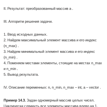
II. Результат: преобразованный массив a .
III. Алгоритм решения задачи.
1. Ввод исходных данных.
2. Найдем максимальный элемент массива и его индекс
(n_max) .
3. Найдем минимальный элемент массива и его индекс
(n_min) .
4. Поменяем местами элементы, стоящие на местах n_max
и n_min .
5. Вывод результата.
IV. Описание переменных: n, n_min, n_max – int, а – vector .
Пример 14.3.
Задан одномерный массив целых чисел.
Циклически сдвинуть все элементы массива влево на 1,