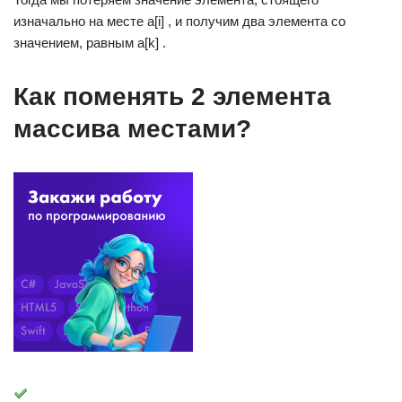
изначально на месте a[i] , и получим два элемента со
значением, равным a[k] .
Как поменять 2 элемента
массива местами?