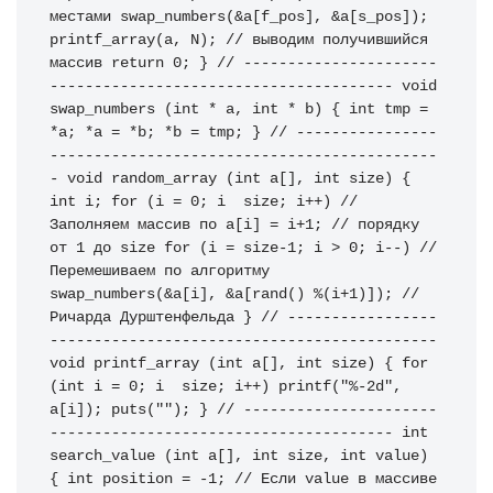
местами
 swap_numbers
(
&
a
[
f_pos
]
,
&
a
[
s_pos
]
)
;
printf_array
(
a
,
 N
)
;
// выводим получившийся 
массив
return
0
;
}
// ----------------------
---------------------------------------
void
swap_numbers 
(
int
*
 a
,
int
*
 b
)
{
int
 tmp 
=
*
a
;
*
a 
=
*
b
;
*
b 
=
 tmp
;
}
// ----------------
--------------------------------------------
-
void
 random_array 
(
int
 a
[
]
,
int
 size
)
{
int
 i
;
for
(
i 
=
0
;
 i 
 size
;
 i
++
)
// 
Заполняем массив по
 a
[
i
]
=
 i
+
1
;
// порядку 
от 1 до size
for
(
i 
=
 size
-
1
;
 i 
>
0
;
 i
--
)
// 
Перемешиваем по алгоритму
swap_numbers
(
&
a
[
i
]
,
&
a
[
rand
(
)
%
(
i
+
1
)
]
)
;
// 
Ричарда Дурштенфельда
}
// -----------------
--------------------------------------------
void
 printf_array 
(
int
 a
[
]
,
int
 size
)
{
for
(
int
 i 
=
0
;
 i 
 size
;
 i
++
)
printf
(
"%-2d"
,
a
[
i
]
)
;
puts
(
""
)
;
}
// ----------------------
---------------------------------------
int
search_value 
(
int
 a
[
]
,
int
 size
,
int
 value
)
{
int
 position 
=
-
1
;
// Если value в массиве 