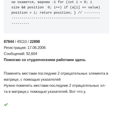
не окажется, вернем -1
for
(
int
 i 
=
0
;
 i 
size 
&&
 position 
0
;
 i
++
)
if
(
a
[
i
]
==
 value
)
position 
=
 i
;
return
 position
;
}
// --------
--------------------------------------------
---------
87844
/ 49110 /
22898
Регистрация: 17.06.2006
Сообщений: 92,604
Помогаю со студенческими работами здесь
Поменять местами последние 2 отрицательных элемента в
матрице, с помощью указателей
Нужно поменять местами последние 2 отрицательных эл-
та в матрице,с помощью указателей. Вот что у.