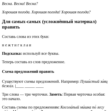
Весна. Весна! Весна?
Хорошая погода. Хорошая погода! Хорошая погода?
Для самых-самых (усложнённый материал)
править
Составь слова из этих букв:
н е ж т и г к л а и
Подсказка:
используй все буквы.
Теперь составь из слов предложение.
Схема предложений править
Существуют схемы предложений. Например:
Пуши́стый за́яц
бежа́л
. |____ _____ ____
Три слова — три черточки.
Заметь
: Первая черточка особая:
это начало.
Составь схемы по предложениям:
Косола́пый ми́шка по́ лесу