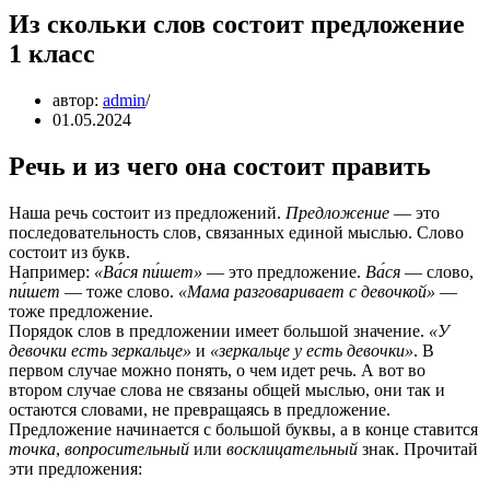
Из скольки слов состоит предложение
1 класс
автор:
admin
01.05.2024
Речь и из чего она состоит править
Наша речь состоит из предложений.
Предложение
— это
последовательность слов, связанных единой мыслью. Слово
состоит из букв.
Например:
«Ва́ся пи́шет»
— это предложение.
Ва́ся
— слово,
пи́шет
— тоже слово.
«Мама разговаривает с девочкой»
—
тоже предложение.
Порядок слов в предложении имеет большой значение.
«У
девочки есть зеркальце»
и
«зеркальце у есть девочки»
. В
первом случае можно понять, о чем идет речь. А вот во
втором случае слова не связаны общей мыслью, они так и
остаются словами, не превращаясь в предложение.
Предложение начинается с большой буквы, а в конце ставится
точка
,
вопросительный
или
восклицательный
знак. Прочитай
эти предложения: