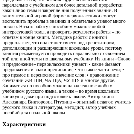
параллельно с учебником для более детальной проработки
какой-либо темы и закрепле-ния полученных знаний. В
занимательной игровой форме первоклассники смогут
восполнить пробелы в знаниях и обязательно узнают много
нового. Начать работу с пособием можно с любой
интересующей темы, а проверить результаты работы – по
ответам в конце книги. Методика работы с книгой
предполагает, что она станет своего рода репетитором,
дополняющим и расширяющим школьные уроки, поэтому
занятия рекомендуется проводить параллельно с освоением
той или иной темы по школьному учебнику. Из книги «Слово
и предложение» первоклассники узнают: • какие бывают
предложения и знаки препинания; • что такое части речи; •
про прямое и переносное значение слов; • правописание
сочетаний ЖИ-ШИ, ЧА-ЩА, ЧУ-ЩУ и многое другое.
Заниматься по пособию можно параллельно с любым
учебником русского языка, а также – во время школьных
каникул и даже при подготовке к школе. Автор книги –
Александра Викторовна Птухина – опытный педагог, учитель
русского языка и литературы, методист, автор учебных
пособий для начальной школы.
Характеристики