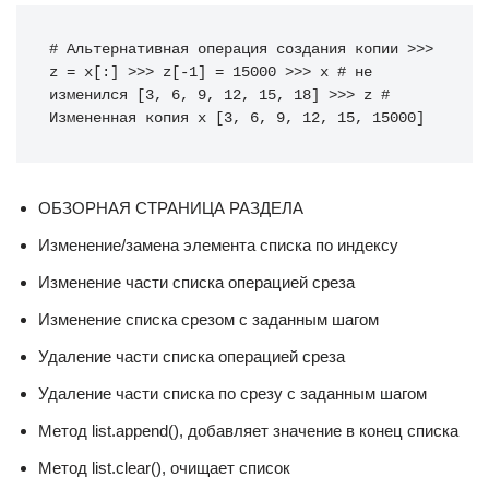
# Альтернативная операция создания копии
>>>
z
=
x
[:]
>>>
z
[
-
1
]
=
15000
>>>
x
# не 
изменился
[
3
,
6
,
9
,
12
,
15
,
18
]
>>>
z
# 
Измененная копия x
[
3
,
6
,
9
,
12
,
15
,
15000
]
ОБЗОРНАЯ СТРАНИЦА РАЗДЕЛА
Изменение/замена элемента списка по индексу
Изменение части списка операцией среза
Изменение списка срезом c заданным шагом
Удаление части списка операцией среза
Удаление части списка по срезу с заданным шагом
Метод list.append(), добавляет значение в конец списка
Метод list.clear(), очищает список