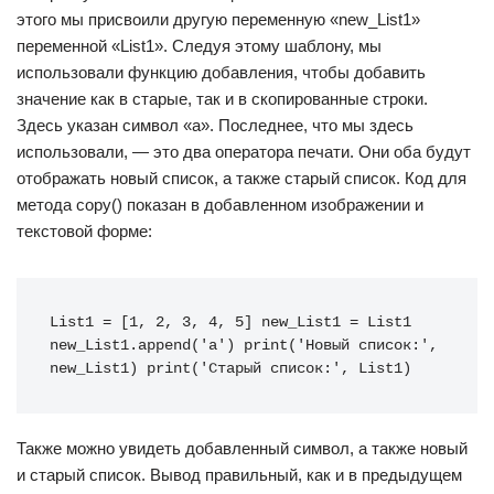
этого мы присвоили другую переменную «new_List1»
переменной «List1». Следуя этому шаблону, мы
использовали функцию добавления, чтобы добавить
значение как в старые, так и в скопированные строки.
Здесь указан символ «а». Последнее, что мы здесь
использовали, — это два оператора печати. Они оба будут
отображать новый список, а также старый список. Код для
метода copy() показан в добавленном изображении и
текстовой форме:
List1 = [1, 2, 3, 4, 5] new_List1 = List1 
new_List1.append('a') print('Новый список:', 
new_List1) print('Старый список:', List1)
Также можно увидеть добавленный символ, а также новый
и старый список. Вывод правильный, как и в предыдущем