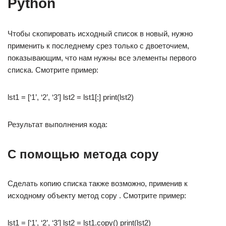
Python
Чтобы скопировать исходный список в новый, нужно
применить к последнему срез только с двоеточием,
показывающим, что нам нужны все элементы первого
списка. Смотрите пример:
lst1 = [‘1’, ‘2’, ‘3’] lst2 = lst1[:] print(lst2)
Результат выполнения кода:
С помощью метода copy
Сделать копию списка также возможно, применив к
исходному объекту метод copy . Смотрите пример:
lst1 = [‘1’, ‘2’, ‘3’] lst2 = lst1.copy() print(lst2)