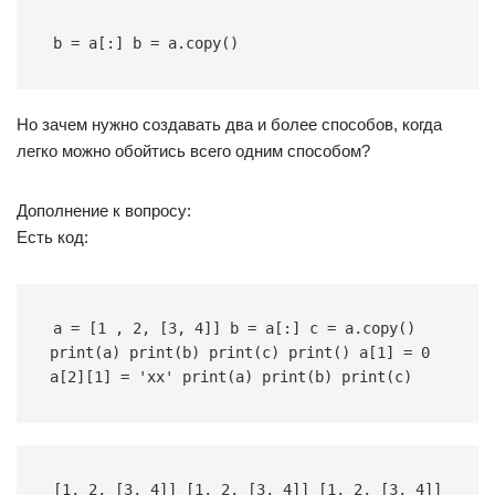
b = a[:] b = a.copy()
Но зачем нужно создавать два и более способов, когда
легко можно обойтись всего одним способом?
Дополнение к вопросу:
Есть код:
a = [1 , 2, [3, 4]] b = a[:] c = a.copy() 
print(a) print(b) print(c) print() a[1] = 0 
a[2][1] = 'xx' print(a) print(b) print(c)
[1, 2, [3, 4]] [1, 2, [3, 4]] [1, 2, [3, 4]] 