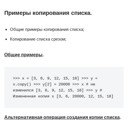
Примеры копирования списка.
Общие примеры копирования списка;
Копирование списка срезом;
Общие примеры
.
>>>
x
=
[
3
,
6
,
9
,
12
,
15
,
18
]
>>>
y
=
x
.
copy
()
>>>
y
[
2
]
=
20000
>>>
x
# не 
изменился
[
3
,
6
,
9
,
12
,
15
,
18
]
>>>
y
# 
Измененная копия x
[
3
,
6
,
20000
,
12
,
15
,
18
]
Альтернативная операция создания копии списка
.