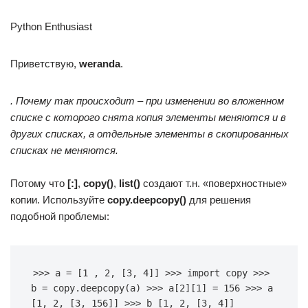
Python Enthusiast
Приветствую,
weranda
.
. Почему так происходит – при изменении во вложенном
списке с которого снята копия элементы меняются и в
других списках, а отдельные элементы в скопированных
списках не меняются.
Потому что
[:]
,
copy()
,
list()
создают т.н. «поверхностные»
копии. Используйте
copy.deepcopy()
для решения
подобной проблемы:
>>> a = [1 , 2, [3, 4]] >>> import copy >>> 
b = copy.deepcopy(a) >>> a[2][1] = 156 >>> a 
[1, 2, [3, 156]] >>> b [1, 2, [3, 4]]