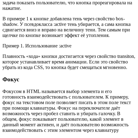
задача показать пользователю, что кнопка прореагировала на
нажатие.
В примере 1 к кнопке добавлена тень через свойство box-
shadow. У псевдокласса :active тень убирается, а сама кнопка
сдвигается вниз и вправо на величину тени. Тем самым при
щелчке по кнопке возникает эффект её утопления.
Пример 1. Использование :active
Плавность «хода» кнопки достигается через свойство transiton,
которое устанавливает время анимации. Если это свойство
убрать из кода CSS, то кнопка будет смещаться мгновенно.
Фокус
Фокусом в HTML называется выбор элемента и его
готовность взаимодействовать с пользователем. К примеру,
фокус на текстовом поле позволяет писать в этом поле текст
при помощи клавиатуры. Фокус на переключателе даёт
возможность через пробел ставить и убирать галочку. В
общем, фокус показывает пользователю, какой элемент в
данный момент активен, и даёт пользователю возможность
взаимодействовать с этим элементом через клавиатуру