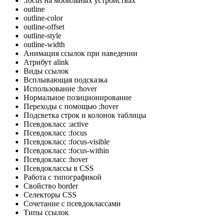
:focus на мобильных устройствах
outline
outline-color
outline-offset
outline-style
outline-width
Анимация ссылок при наведении
Атрибут alink
Виды ссылок
Всплывающая подсказка
Использование :hover
Нормальное позиционирование
Переходы с помощью :hover
Подсветка строк и колонок таблицы
Псевдокласс :active
Псевдокласс :focus
Псевдокласс :focus-visible
Псевдокласс :focus-within
Псевдокласс :hover
Псевдоклассы в CSS
Работа с типографикой
Свойство border
Селекторы CSS
Сочетание с псевдоклассами
Типы ссылок