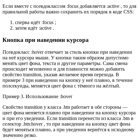
Если вместе с псевдоклассом :focus добавляется :active , то для
правильной работы важно сохранить их порядок в коде CSS:
сперва идёт :focus ;
затем идёт :active .
Кнопка при наведении курсора
Псевдокласс :hover отвечает за стиль кнопки при наведении
на неё курсора мыши. У кнопки таким образом допустимо
менять цвет фона, текста и другие параметры. Сама смена
происходит мгновенно и для плавности можно добавить
свойство transition, указав желаемое время перехода. В
примере 3 при наведении на кнопку у неё плавно, в течение
полсекунды, меняется цвет фона с тёмного на жёлтый.
Пример 3. Использование :hover
Свойство transition у класса .btn работает в обе стороны —
цвет фона меняется плавно при наведении на кнопку курсора
и при его уведении. Если transition перенести из класса .btn в
селектор .btn:hover , то при наведении на кнопку цвет фона
будет меняться плавно, а при уведении вернётся к исходному
значению резко.