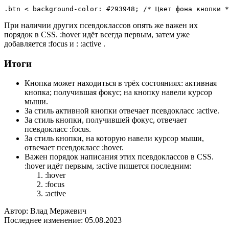
.btn < background-color: #293948; /* Цвет фона кнопки *
При наличии других псевдоклассов опять же важен их
порядок в CSS. :hover идёт всегда первым, затем уже
добавляется :focus и : :active .
Итоги
Кнопка может находиться в трёх состояниях: активная
кнопка; получившая фокус; на кнопку навели курсор
мыши.
За стиль активной кнопки отвечает псевдокласс :active.
За стиль кнопки, получившей фокус, отвечает
псевдокласс :focus.
За стиль кнопки, на которую навели курсор мыши,
отвечает псевдокласс :hover.
Важен порядок написания этих псевдоклассов в CSS.
:hover идёт первым, :active пишется последним:
:hover
:focus
:active
Автор: Влад Мержевич
Последнее изменение: 05.08.2023