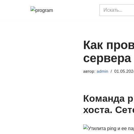
Перейти
к
содержимому
Как про
сервера
автор:
admin
01.05.202
Команда p
хоста. Се