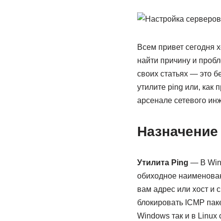
Всем привет сегодня 
найти причину и пробл
своих статьях — это б
утилите ping или, как
арсенале сетевого ин
Назначение
Утилита Ping
— В Wind
обиходное наименован
вам адрес или хост и 
блокировать ICMP паке
Windows так и в Linux