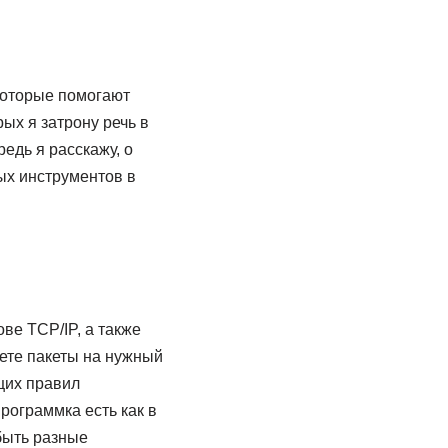
оторые помогают
ых я затрону речь в
едь я расскажу, о
вых инструментов в
ве TCP/IP, а также
ете пакеты на нужный
ющих правил
рограммка есть как в
 быть разные