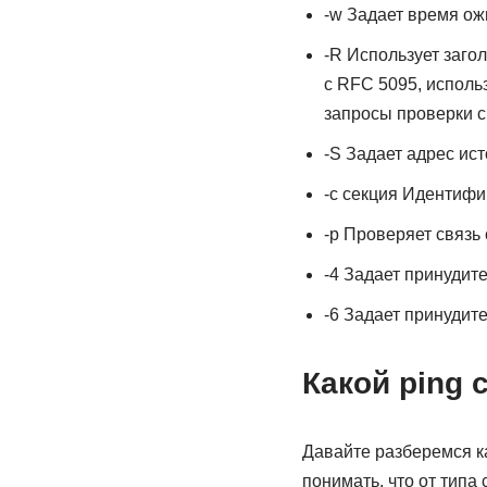
-w Задает время ож
-R Использует заго
с RFC 5095, исполь
запросы проверки с
-S Задает адрес ист
-c секция Идентифи
-p Проверяет связь
-4 Задает принудит
-6 Задает принудит
Какой ping
Давайте разберемся к
понимать, что от типа