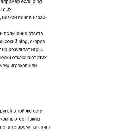
например если ping
 с их
низкий пинг в играх-
и получение ответа
высокий ping, скорее
 на результат игры.
чески отключают этих
угих игроков или
угой в той же сети,
 компьютер. Таким
о, в то время как пинг