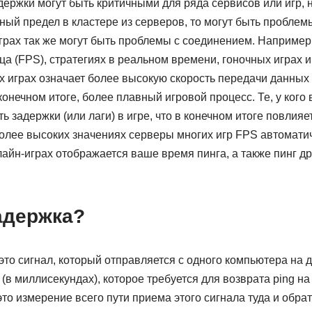
ержки могут быть критичными для ряда сервисов или игр, 
й предел в кластере из серверов, то могут быть проблемы
грах так же могут быть проблемы с соединением. Например, 
ца (FPS), стратегиях в реальном времени, гоночных играх и
 играх означает более высокую скорость передачи данных 
конечном итоге, более плавный игровой процесс. Те, у кого 
ь задержки (или лаги) в игре, что в конечном итоге повлияет
более высоких значениях серверы многих игр FPS автомати
лайн-играх отображается ваше время пинга, а также пинг др
адержка?
это сигнал, который отправляется с одного компьютера на др
(в миллисекундах), которое требуется для возврата ping на
то измерение всего пути приема этого сигнала туда и обратн