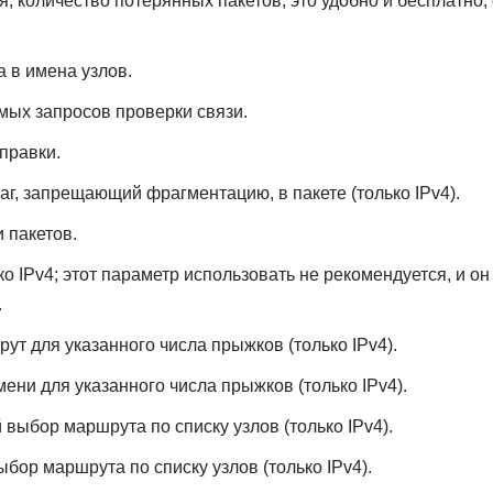
, количество потерянных пакетов, это удобно и бесплатно, 
а в имена узлов.
мых запросов проверки связи.
правки.
аг, запрещающий фрагментацию, в пакете (только IPv4).
и пакетов.
ко IPv4; этот параметр использовать не рекомендуется, и он
.
ут для указанного числа прыжков (только IPv4).
мени для указанного числа прыжков (только IPv4).
 выбор маршрута по списку узлов (только IPv4).
ыбор маршрута по списку узлов (только IPv4).