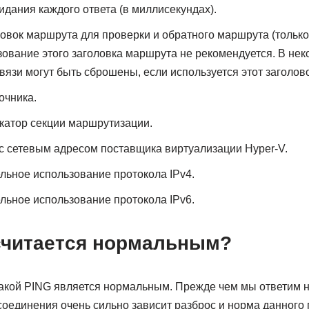
идания каждого ответа (в миллисекундах).
ловок маршрута для проверки и обратного маршрута (только 
зование этого заголовка маршрута не рекомендуется. В не
вязи могут быть сброшены, если используется этот заголово
очника.
катор секции маршрутизации.
 с сетевым адресом поставщика виртуализации Hyper-V.
ельное использование протокола IPv4.
ельное использование протокола IPv6.
 считается нормальным?
акой PING является нормальным. Прежде чем мы ответим н
 соединения очень сильно зависит разброс и норма данного 