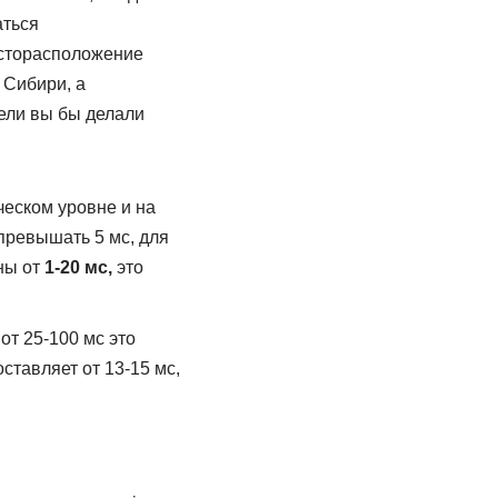
аться
есторасположение
 Сибири, а
жели вы бы делали
ческом уровне и на
превышать 5 мс, для
ны от
1-20 мс,
это
т 25-100 мс это
ставляет от 13-15 мс,