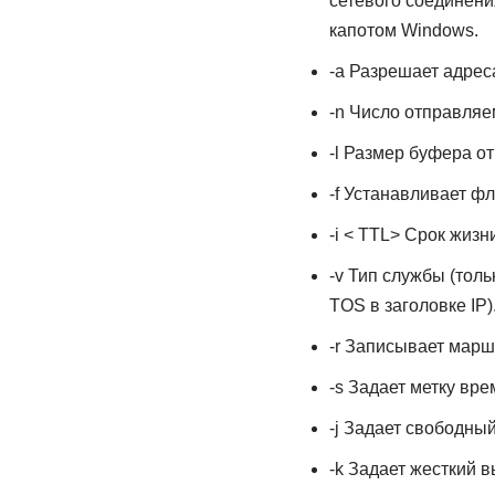
сетевого соединения
капотом Windows.
-a Разрешает адрес
-n Число отправляе
-l Размер буфера от
-f Устанавливает фл
-i < TTL> Срок жизн
-v Тип службы (толь
TOS в заголовке IP)
-r Записывает маршр
-s Задает метку вре
-j Задает свободный
-k Задает жесткий в