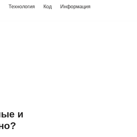
Технология
Код
Информация
ные и
но?