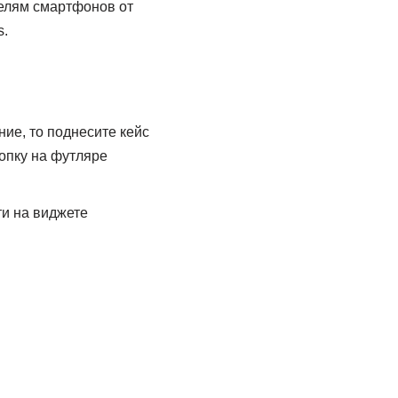
делям смартфонов от
s.
ие, то поднесите кейс
опку на футляре
ти на виджете