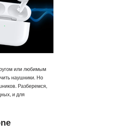
другом или любимым
чить наушники. Но
шников. Разберемся,
дных, и для
one