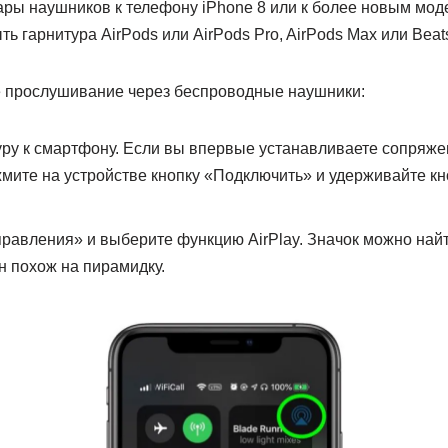
ары наушников к телефону iPhone 8 или к более новым мо
ть гарнитура AirPods или AirPods Pro, AirPods Max или Beat
е прослушивание через беспроводные наушники:
ру к смартфону. Если вы впервые устанавливаете сопряжен
жмите на устройстве кнопку «Подключить» и удерживайте кн
правления» и выберите функцию AirPlay. Значок можно най
 похож на пирамидку.