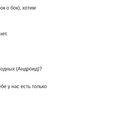
ок о бок), хотим
ет.
водных (Андроид)?
бе у нас есть только