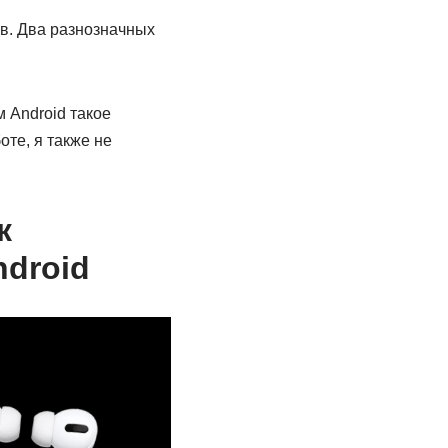
ов. Два разнозначных
м Android такое
оте, я также не
к
ndroid