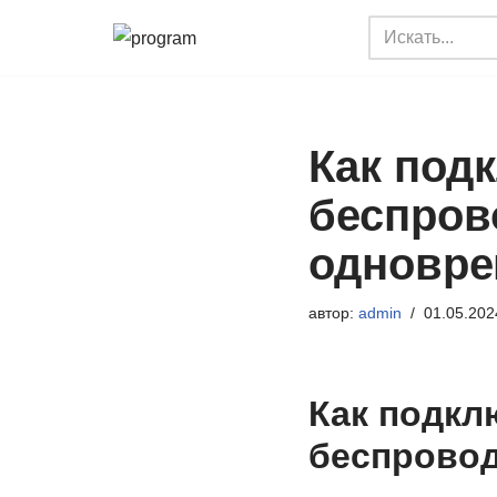
Перейти
к
содержимому
Как под
беспров
одновре
автор:
admin
01.05.202
Как подкл
беспрово