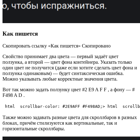
Как пишется
Скопировать ссылку «Как пишется» Скопировано
Свойство принимает два цвета — первый задаёт цвет
ползунка, а второй — цвет фона контейнера. Указать только
один цвет не получится (даже если хотите сделать цвет фона и
ползунка одинаковым) — будет синтаксическая ошибка.
Можно указывать любые корректные значения цвета.
Вот так можно задать ползунку цвет #2 E9 A F F , а фону — #
F498 A D .
html  
scrollbar-color: #2E9AFF #F498AD;
>
html
scrollb
Также можно задавать разные цвета для скроллбаров в разных
блоках, причём стилизуются как вертикальные, так и
горизонтальные скроллбары.