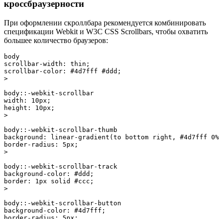
кроссбраузерности
При оформлении скроллбара рекомендуется комбинировать
спецификации Webkit и W3C CSS Scrollbars, чтобы охватить
большее количество браузеров:
body
scrollbar-width
:
 thin
;
scrollbar-color
:
 #4d7fff #ddd
;
>
body::-webkit-scrollbar
width
:
 10px
;
height
:
 10px
;
>
body::-webkit-scrollbar-thumb
background
:
linear-gradient
(
to bottom right
,
 #4d7fff 0%
border-radius
:
 5px
;
>
body::-webkit-scrollbar-track
background-color
:
 #ddd
;
border
:
 1px solid #ccc
;
>
body::-webkit-scrollbar-button
background-color
:
 #4d7fff
;
border-radius
:
 5px
;