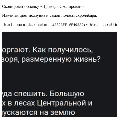
Скопировать ссылку «Пример» Скопировано
Изменим цвет ползунка и самой полосы скроллбара.
html  
scrollbar-color: #2E9AFF #F498AD;
>
html
scrollb