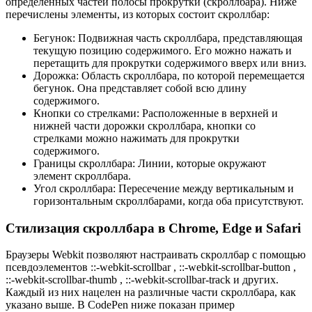
определённых частей полосы прокрутки (скроллбара). Ниже
перечислены элементы, из которых состоит скроллбар:
Бегунок: Подвижная часть скроллбара, представляющая
текущую позицию содержимого. Его можно нажать и
перетащить для прокрутки содержимого вверх или вниз.
Дорожка: Область скроллбара, по которой перемещается
бегунок. Она представляет собой всю длину
содержимого.
Кнопки со стрелками: Расположенные в верхней и
нижней части дорожки скроллбара, кнопки со
стрелками можно нажимать для прокрутки
содержимого.
Границы скроллбара: Линии, которые окружают
элемент скроллбара.
Угол скроллбара: Пересечение между вертикальным и
горизонтальным скроллбарами, когда оба присутствуют.
Стилизация скроллбара в Chrome, Edge и Safari
Браузеры Webkit позволяют настраивать скроллбар с помощью
псевдоэлементов ::-webkit-scrollbar , ::-webkit-scrollbar-button ,
::-webkit-scrollbar-thumb , ::-webkit-scrollbar-track и других.
Каждый из них нацелен на различные части скроллбара, как
указано выше. В CodePen ниже показан пример