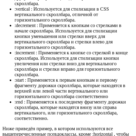
скроллбара.
:vertical : Используется для стилизации в CSS
вертикального скроллбара, отличной от
горизонтального скроллбара.
:decrement : Применяется к кнопкам со стрелками в
начале скроллбара. Используется для стилизации
кнопки уменьшения или стрелки вверх для
вертикального скроллбара и стрелки влево для
горизонтального скроллбара.
:increment : Применяется к кнопке со стрелкой в конце
скроллбара. Используется для стилизации кнопки
увеличения или стрелки вниз для вертикального
скроллбара и стрелки вправо для горизонтального
скроллбара.
:start : Применяется к первым кнопкам и первому
фрагменту дорожки скроллбара, которые находятся в
верхней или левой части вертикального или
горизонтального скроллбара соответственно
:end : Применяется к последнему фрагменту дорожки
скроллбара, которые находятся внизу или справа
вертикального, или горизонтального скроллбара,
соответственно.
Ниже приведён пример, в котором используются все
вышеперечисленные псевдоклассы, кроме :horizontal , чтобы