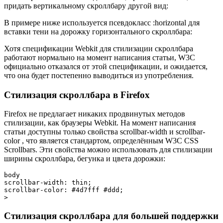
придать вертикальному скроллбару другой вид:
В примере ниже используется псевдокласс :horizontal для
вставки тени на дорожку горизонтального скроллбара:
Хотя спецификации Webkit для стилизации скроллбара
работают нормально на момент написания статьи, W3C
официально отказался от этой спецификации, и ожидается,
что она будет постепенно выводиться из употребления.
Стилизация скроллбара в Firefox
Firefox не предлагает никаких продвинутых методов
стилизации, как браузеры Webkit. На момент написания
статьи доступны только свойства scrollbar-width и scrollbar-
color , что является стандартом, определённым W3C CSS
Scrollbars. Эти свойства можно использовать для стилизации
ширины скроллбара, бегунка и цвета дорожки:
body
scrollbar-width
:
 thin
;
scrollbar-color
:
 #4d7fff #ddd
;
>
Стилизация скроллбара для большей поддержки