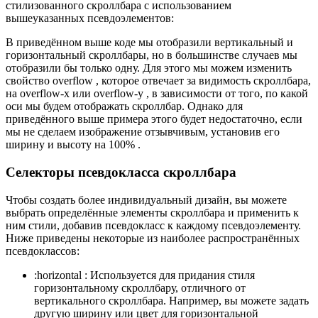
стилизованного скроллбара с использованием
вышеуказанных псевдоэлементов:
В приведённом выше коде мы отобразили вертикальный и
горизонтальный скроллбары, но в большинстве случаев мы
отобразили бы только одну. Для этого мы можем изменить
свойство overflow , которое отвечает за видимость скроллбара,
на overflow-x или overflow-y , в зависимости от того, по какой
оси мы будем отображать скроллбар. Однако для
приведённого выше примера этого будет недостаточно, если
мы не сделаем изображение отзывчивым, установив его
ширину и высоту на 100% .
Селекторы псевдокласса скроллбара
Чтобы создать более индивидуальный дизайн, вы можете
выбрать определённые элементы скроллбара и применить к
ним стили, добавив псевдокласс к каждому псевдоэлементу.
Ниже приведены некоторые из наиболее распространённых
псевдоклассов:
:horizontal : Используется для придания стиля
горизонтальному скроллбару, отличного от
вертикального скроллбара. Например, вы можете задать
другую ширину или цвет для горизонтальной