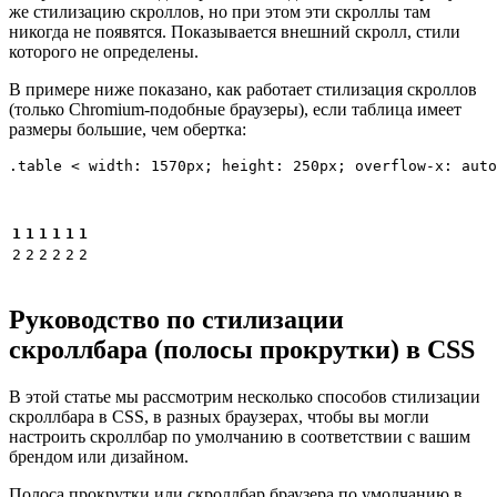
же стилизацию скроллов, но при этом эти скроллы там
никогда не появятся. Показывается внешний скролл, стили
которого не определены.
В примере ниже показано, как работает стилизация скроллов
(только Chromium-подобные браузеры), если таблица имеет
размеры большие, чем обертка:
.table < width: 1570px; height: 250px; overflow-x: auto
1
1
1
1
1
1
2
2
2
2
2
2
Руководство по стилизации
скроллбара (полосы прокрутки) в CSS
В этой статье мы рассмотрим несколько способов стилизации
скроллбара в CSS, в разных браузерах, чтобы вы могли
настроить скроллбар по умолчанию в соответствии с вашим
брендом или дизайном.
Полоса прокрутки или скроллбар браузера по умолчанию в