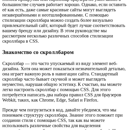
большинстве случаев работает хорошо. Однако, если оставить
её как есть, даже самые красивые сайты могут выглядеть
незавершёнными и неотшлифованными. С помощью
стилизации скроллбара можно создать более визуально
привлекательный сайт, который будет лучше соответствовать
вашему бренду или дизайну. В этом руководстве мы
рассмотрим несколько различных способов стилизации
скроллбара в CSS.
Знакомство со скроллбаром
Скроллбар — это часто упускаемый из виду элемент веб-
дизайна. Хотя она может показаться незначительной деталью,
она играет важную роль в навигации сайта. Стандартный
скроллбар часто бывает скучной и может выглядеть
неуместно, нарушая общую эстетику. К счастью, вы можете
легко настроить скроллбар с помощью CSS. Для этого
потребуется написать два набора правил CSS для браузеров
Webkit, таких, как Chrome, Edge, Safari и Firefox.
Прежде чем погрузиться в код, давайте убедимся, что мы
понимаем структуру скроллбара. Знание этого поможет при
создании стиля с помощью CSS, так как вы можете
использовать различные свойства для выделения