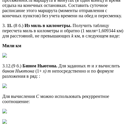
протяженность маршрута в минутах (в один конец) и время
отдыха на конечных остановках. Составить суточное
расписание этого маршрута (моменты отправления с
конечных пунктов) без учета времени на обед и пересменку.
3.
11.
(8 б.)
Из миль в километры.
Получить таблицу
пересчета миль в километры и обратно (1 миля=1,609344 км)
для расстояний, не превышающих
k
км, в следующем виде:
Мили км
3.12.(9 б.)
Бином Ньютона.
Для заданных
m
и
х
вычислить
бином Ньютона
(1+
х) т
непосредственно и по формуле
разложения в ряд: :
Для вычисления
С
можно использовать рекуррентное
соотношение: