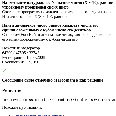
Наименьшее натуральное N-значное число (X>=10), равное
утроенному произведен своих цифр.
Составьте программу нахождения наименьшего натурального
N-значного числа X(X>=10), равного.
Найти двузначное число,равное квадрату числа его
единиц,сложенному с кубом числа его десятков
С циклом(For) Найти двузначное число,равное квадрату числа
его единиц,сложенному с кубом числа его.
Почетный модератор
64300 / 47595 / 32743
Регистрация: 18.05.2008
Сообщений: 115,181
Сообщение было отмечено Margosham-k как решение
Решение
for
 i
:
=
10
to
99
do
if
3
*
(
i 
mod
10
)
*
(
i 
div
10
)
=
i 
then
wr
Похожие публикации: