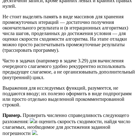
десятичной записи, кроме крайних левых и крайних правых
нулей.
Не стоит выделять память в виде массивов для хранения
промежуточных итераций — достаточно получения
окончательного результата и (в итерационных алгоритмах)
числа шагов, проделанных до достижения условия — для
оценки скорости сходимости алгоритма. На этапе отладки
можно просто распечатывать промежуточные результаты
(трассировать программу).
Часто в задачах (например в задаче 3.29) для вычисления
очередного слагаемого удобно рекуррентно использовать
предыдущее слагаемое, а не организовывать дополнительный
(внутренний) цикл.
Выражения для исследуемых функций, разумеется, не
поддаются вводу; их полезно оформить в виде подпрограмм
или просто отдельно выделенной прокомментированной
строкой.
Пример.
Проверить численно справедливость следующего
разложения:
и оценить скорость сходимости, найдя число
слагаемых, необходимое для достижения заданной
погрешности
.