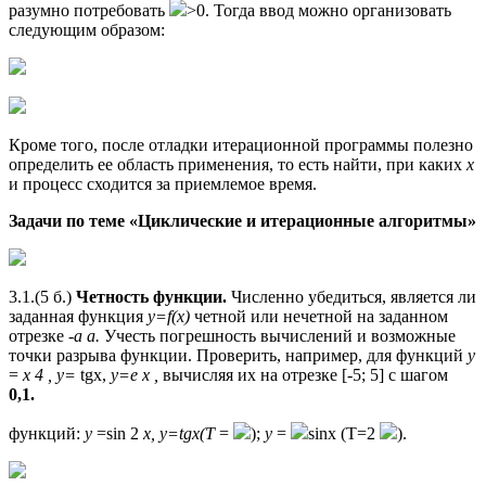
разумно потребовать
>0. Тогда ввод можно организовать
следующим образом:
Кроме того, после отладки итерационной программы полезно
определить ее область применения, то есть найти, при каких
x
и процесс сходится за приемлемое время.
Задачи по теме «Циклические и итерационные алгоритмы»
3.1.(5 б.)
Четность функции.
Численно убедиться, является ли
заданная функция
y=f(x)
четной или нечетной на заданном
отрезке
-а а.
Учесть погрешность вычислений и возможные
точки разрыва функции. Проверить, например, для функций
у
=
х 4 , у=
tgx,
у=е х ,
вычисляя их на отрезке [-5; 5] с шагом
0,1.
функций:
y
=sin 2
x, y=tgx(Т
=
);
у
=
sinx (T=2
).