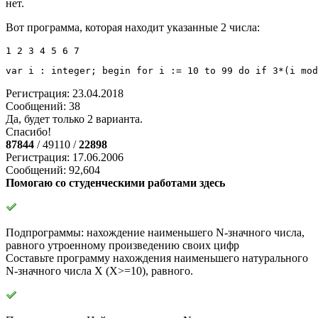
нет.
Вот программа, которая находит указанные 2 числа:
1 2 3 4 5 6 7
var
 i 
:
integer
;
begin
for
 i 
:
=
10
to
99
do
if
3
*
(
i 
mod
Регистрация: 23.04.2018
Сообщений: 38
Да, будет только 2 варианта.
Спасибо!
87844
/ 49110 /
22898
Регистрация: 17.06.2006
Сообщений: 92,604
Помогаю со студенческими работами здесь
Подпрограммы: нахождение наименьшего N-значного числа,
равного утроенному произведению своих цифр
Составьте программу нахождения наименьшего натурального
N-значного числа X (X>=10), равного.