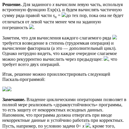
Решение.
Для заданного
x
вычислим левую часть, используя
встроенную функцию Ехр(х), и будем вычислять частичную
сумму ряда правой части
s
=
до тех пор, пока она не будет
n
отличаться от левой части менее чем на заданную
погрешность
.
Заметим, что для вычисления каждого слагаемого ряда
требуется возведение в степень (трудоемкая операция) и
вычисление факториала (а это — дополнительный цикл).
Однако нетрудно видеть, что каждое очередное слагаемое
можно рекуррентно вычислить через предыдущее:
, что
требует всего двух операций.
Итак, решение можно проиллюстрировать следующей
Паскаль-программой:
Замечание.
Владение циклическими операторами позволяет в
полной мере реализовать «дуракоустойчивость» программы,
то есть защиту от некорректных исходных данных.
Напомним, что программа должна отвергать при вводе
некорректные данные и устойчиво работать при корректных.
Пусть, например, по условию задачи 0<
x
, кроме того,