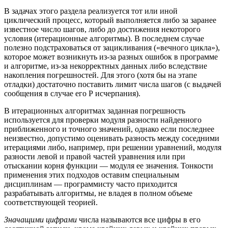
В задачах этого раздела реализуется тот или иной
циклический процесс, который выполняется либо за заранее
известное число шагов, либо до достижения некоторого
условия (итерационные алгоритмы). В последнем случае
полезно подстраховаться от зацикливания («вечного цикла»),
которое может возникнуть из-за разных ошибок в программе
и алгоритме, из-за некорректных данных либо вследствие
накопления погрешностей. Для этого (хотя бы на этапе
отладки) достаточно поставить лимит числа шагов (с выдачей
сообщения в случае его Р исчерпания).
В итерационных алгоритмах заданная погрешность
используется для проверки модуля разности найденного
приближенного и точного значений, однако если последнее
неизвестно, допустимо оценивать разность между соседними
итерациями либо, например, при решении уравнений, модуля
разности левой и правой частей уравнения или при
отыскании корня функции — модуля ее значения. Тонкости
применения этих подходов оставим специальным
дисциплинам — программисту часто приходится
разрабатывать алгоритмы, не владея в полном объеме
соответствующей теорией.
Значащими цифрами
числа называются все цифры в его