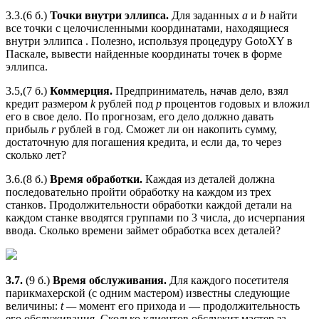
3.3.(6 б.)
Точки внутри эллипса.
Для заданных
a
и
b
найти
все точки с целочисленными координатами, находящиеся
внутри эллипса . Полезно, используя процедуру GotoXY в
Паскале, вывести найденные координаты точек в форме
эллипса.
3.5,(7 б.)
Коммерция.
Предприниматель, начав дело, взял
кредит размером
k
рублей под
р
процентов годовых и вложил
его в свое дело. По прогнозам, его дело должно давать
прибыль
r
рублей в год. Сможет ли он накопить сумму,
достаточную для погашения кредита, и если да, то через
сколько лет?
3.6.(8 б.)
Время обработки.
Каждая из деталей должна
последовательно пройти обработку на каждом из трех
станков. Продолжительности обработки каждой детали на
каждом станке вводятся группами по 3 числа, до исчерпания
ввода. Сколько времени займет обработка всех деталей?
3.7.
(9 б.)
Время обслуживания.
Для каждого посетителя
парикмахерской (с одним мастером) известны следующие
величины:
t —
момент его прихода и — продолжительность
его обслуживания. Сколько клиентов обслужит мастер за