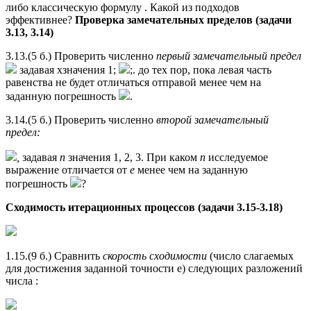
либо классическую формулу . Какой из подходов
эффективнее?
Проверка замечательных пределов (задачи
3.13, 3.14)
3.13.(5 б.) Проверить численно
первый замечательный предел
задавая xзначения 1;
;. до тех пор, пока левая часть
равенства не будет отличаться отправой менее чем на
заданную погрешность
.
3.14.(5 б.) Проверить численно
второй замечательный
предел:
,
задавая
п
значения 1, 2, 3. При каком
п
исследуемое
выражение отличается от
е
менее чем на заданную
погрешность
?
Сходимость итерационных процессов (задачи 3.15-3.18)
1.15.(9 б.) Сравнить
скорость сходимости
(число слагаемых
для достижения заданной точности е) следующих разложений
числа :