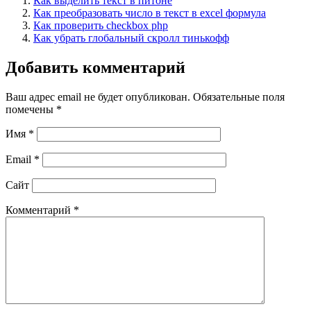
Как выделить текст в питоне
Как преобразовать число в текст в excel формула
Как проверить checkbox php
Как убрать глобальный скролл тинькофф
Добавить комментарий
Ваш адрес email не будет опубликован.
Обязательные поля
помечены
*
Имя
*
Email
*
Сайт
Комментарий
*