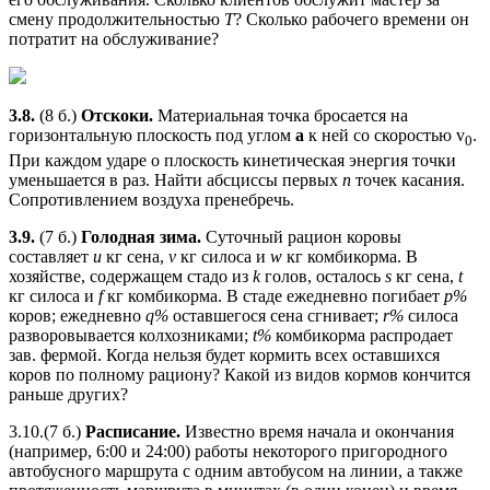
смену продолжительностью
T
? Сколько рабочего времени он
потратит на обслуживание?
3.8.
(8 б.)
Отскоки.
Материальная точка бросается на
горизонтальную плоскость под углом
а
к ней со скоростью v
.
0
При каждом ударе о плоскость кинетическая энергия точки
уменьшается в раз. Найти абсциссы первых
п
точек касания.
Сопротивлением воздуха пренебречь.
3.9.
(7 б.)
Голодная зима.
Суточный рацион коровы
составляет
u
кг сена,
v
кг силоса и
w
кг комбикорма. В
хозяйстве, содержащем стадо из
k
голов, осталось
s
кг сена,
t
кг силоса и
f
кг комбикорма. В стаде ежедневно погибает
р%
коров; ежедневно
q%
оставшегося сена сгнивает;
r%
силоса
разворовывается колхозниками;
t%
комбикорма распродает
зав. фермой. Когда нельзя будет кормить всех оставшихся
коров по полному рациону? Какой из видов кормов кончится
раньше других?
3.10.(7 б.)
Расписание.
Известно время начала и окончания
(например, 6:00 и 24:00) работы некоторого пригородного
автобусного маршрута с одним автобусом на линии, а также