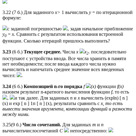
3.22 (7 б.) Для заданного
х>
1 вычислить
y
= по итерационной
формуле:
с заданной погрешностью
, задав начальное приближение
у
=
х.
Сравнить с результатом использования встроенной
0
функции. Сколько итераций пришлось выполнить?
3.23
(6 б.)
Текущее среднее.
Числа
x
x
.
последовательно
2
поступают с устройства ввода. Все числа хранить в памяти
нет необходимости; после ввода каждого числа нужно
вычислить и напечатать среднее значение всех введенных
чисел:
.
3.24
(6 б.)
Композицией n-го порядка
f
(х)
функции
f(x)
назовем результат n-кратного вычисления функции
f
, то есть
,
и так далее. Для заданных
п
и
х
вычислить (expln) [ n ]
(x) и ехр [ n ] 1п [ n ] (х), результаты сравнить с
х, то есть
вывести значения аргумента, композиции функций и разности
между ними.
3.25(9 б.)
Число сочетаний.
Для заданных
т
и
п
вычислитьчислосочетаний
С
непосредственно: