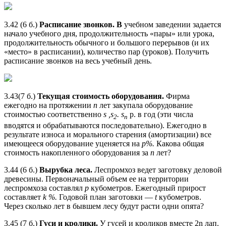
3.42 (6 б.)
Расписание звонков. В
учебном заведении задается
начало учебного дня, продолжительность «пары» или урока,
продолжительность обычного и большого перерывов (и их
«место» в расписании), количество пар (уроков). Получить
расписание звонков на весь учебный день.
3.43(7 б.)
Текущая стоимость оборудования.
Фирма
ежегодно на протяжении
п
лет закупала оборудование
стоимостью соответственно
s ,s
. s
p. в год (эти числа
2
n
вводятся и обрабатываются последовательно). Ежегодно в
результате износа и морального старения (амортизации) все
имеющееся оборудование уценяется на
р%.
Какова общая
стоимость накопленного оборудования за
п
лет?
3.44 (6 б.)
Вырубка леса.
Леспромхоз ведет заготовку деловой
древесины. Первоначальный объем ее на территории
леспромхоза составлял
р
кубометров. Ежегодный прирост
составляет
k %.
Годовой план заготовки —
t
кубометров.
Через сколько лет в бывшем лесу будут расти одни опята?
3.45 (7 б.)
Гуси и кролики.
У гусей и кроликов вместе 2n лап.